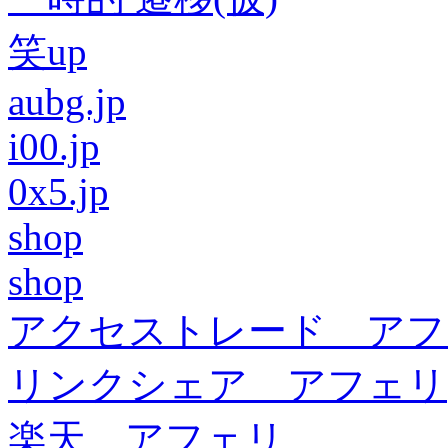
笑up
aubg.jp
i00.jp
0x5.jp
shop
shop
アクセストレード アフ
リンクシェア アフェリ
楽天 アフェリ