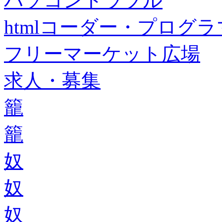
パソコントラブル
htmlコーダー・プログラマー・f
フリーマーケット広場
求人・募集
籠
籠
奴
奴
奴