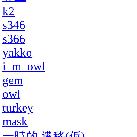
k2
s346
s366
yakko
i_m_owl
gem
owl
turkey
mask
一時的 遷移(仮)