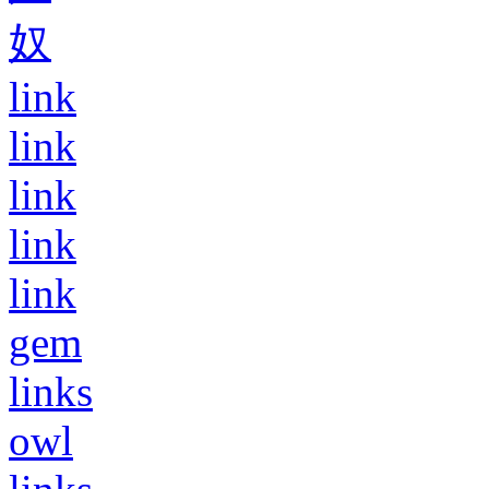
奴
link
link
link
link
link
gem
links
owl