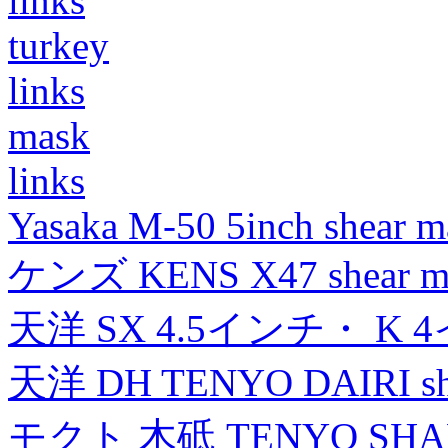
links
turkey
links
mask
links
Yasaka M-50 5inch shear m
ケンズ KENS X47 shear mad
天洋 SX 4.5インチ・ K 
天洋 DH TENYO DAIRI shea
モクト 木砥 TENYO SH