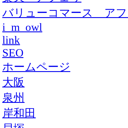
バリューコマース アフ
i_m_owl
link
SEO
ホームページ
大阪
泉州
岸和田