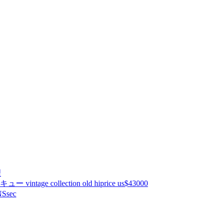
理
ntage collection old hiprice us$43000
Ssec