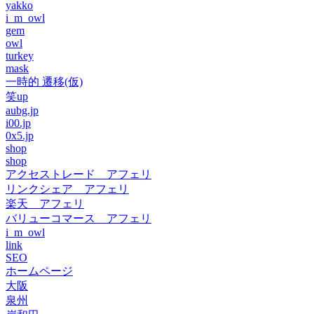
yakko
i_m_owl
gem
owl
turkey
mask
一時的 遷移(仮)
笑up
aubg.jp
i00.jp
0x5.jp
shop
shop
アクセストレード アフェリ
リンクシェア アフェリ
楽天 アフェリ
バリューコマース アフェリ
i_m_owl
link
SEO
ホームページ
大阪
泉州