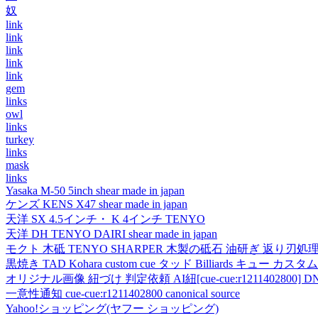
奴
link
link
link
link
link
gem
links
owl
links
turkey
links
mask
links
Yasaka M-50 5inch shear made in japan
ケンズ KENS X47 shear made in japan
天洋 SX 4.5インチ・ K 4インチ TENYO
天洋 DH TENYO DAIRI shear made in japan
モクト 木砥 TENYO SHARPER 木製の砥石 油研ぎ 返り刃処
黒焼き TAD Kohara custom cue タッド Billiards キュー カスタムキュー vi
オリジナル画像 紐づけ 判定依頼 AI紐[cue-cue:r1211402800] DN
一意性通知 cue-cue:r1211402800 canonical source
Yahoo!ショッピング(ヤフー ショッピング)