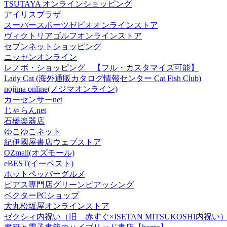
TSUTAYA オンラインショッピング
アイリスプラザ
スーパースポーツゼビオオンラインストア
ヴィクトリアゴルフオンラインストア
セブンネットショッピング
ニッセンオンライン
レノボ・ショッピング 【フル・カスタマイズ可能】
Lady Cat (海外通販カタログ情報センター Cat Fish Club)
nojima online(ノジマオンライン)
カーセンサーnet
じゃらんnet
石橋楽器店
ゆこゆこネット
紀伊國屋書店ウェブストア
OZmall(オズモール)
eBEST(イーベスト)
ホットペッパーグルメ
ピアス専門店グリーンピアッシング
ベクターPCショップ
大丸松坂屋オンラインストア
ゼクシィ内祝い（旧 赤すぐ×ISETAN MITSUKOSHI内祝い