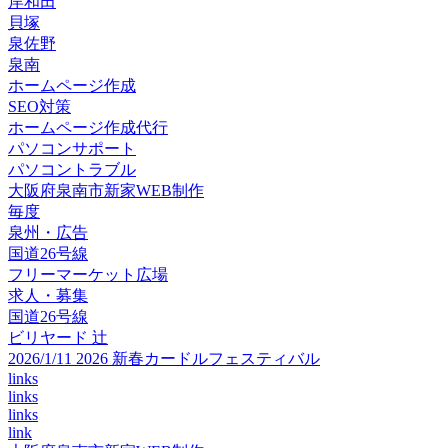
岸和田
貝塚
泉佐野
泉南
ホームページ作成
SEO対策
ホームページ作成代行
パソコンサポート
パソコントラブル
大阪府泉南市新家WEB制作
毎度
泉州・広告
国道26号線
フリーマーケット広場
求人・募集
国道26号線
ビリヤード 辻
2026/1/11 2026 新春カードルフェスティバル
links
links
links
link