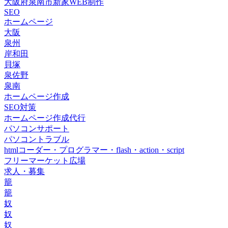
大阪府泉南市新家WEB制作
SEO
ホームページ
大阪
泉州
岸和田
貝塚
泉佐野
泉南
ホームページ作成
SEO対策
ホームページ作成代行
パソコンサポート
パソコントラブル
htmlコーダー・プログラマー・flash・action・script
フリーマーケット広場
求人・募集
籠
籠
奴
奴
奴