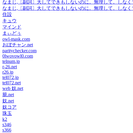
なまじ,〔副詞〕大してできもしないのに。無理して。しなく
なまじ,〔副詞〕大してできもしないのに。無理して。しなく
住設
キュウ
マインド
まぃどぅ
owl-mask.com
おぼチャン.net
paritychecker.com
0lwovowl0.com
telnum.jp
r-26.net
r26.jp
tel072.jp
tel072.net
web 奴.net
籠.net
奴.net
奴コア
珠玉
k2
s346
s366