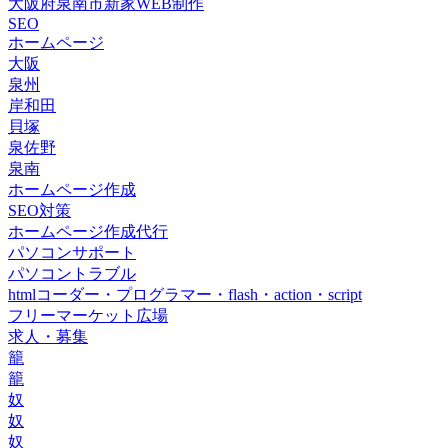
大阪府泉南市新家WEB制作
SEO
ホームページ
大阪
泉州
岸和田
貝塚
泉佐野
泉南
ホームページ作成
SEO対策
ホームページ作成代行
パソコンサポート
パソコントラブル
htmlコーダー・プログラマー・flash・action・script
フリーマーケット広場
求人・募集
籠
籠
奴
奴
奴