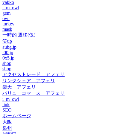
yakko
i_m_owl
gem
owl
turkey
mask
一時的 遷移(仮)
笑up
aubg.jp
i00.jp
0x5.jp
shop
shop
アクセストレード アフェリ
リンクシェア アフェリ
楽天 アフェリ
バリューコマース アフェリ
i_m_owl
link
SEO
ホームページ
大阪
泉州