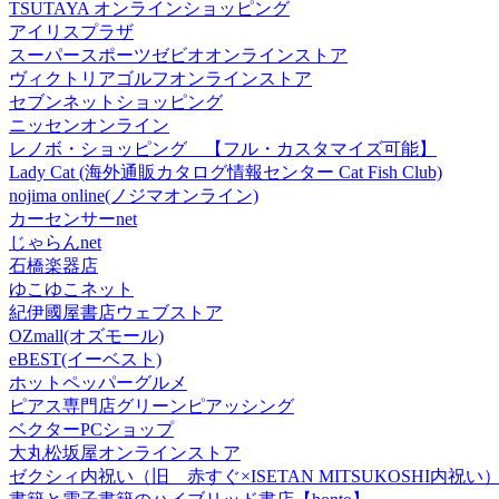
TSUTAYA オンラインショッピング
アイリスプラザ
スーパースポーツゼビオオンラインストア
ヴィクトリアゴルフオンラインストア
セブンネットショッピング
ニッセンオンライン
レノボ・ショッピング 【フル・カスタマイズ可能】
Lady Cat (海外通販カタログ情報センター Cat Fish Club)
nojima online(ノジマオンライン)
カーセンサーnet
じゃらんnet
石橋楽器店
ゆこゆこネット
紀伊國屋書店ウェブストア
OZmall(オズモール)
eBEST(イーベスト)
ホットペッパーグルメ
ピアス専門店グリーンピアッシング
ベクターPCショップ
大丸松坂屋オンラインストア
ゼクシィ内祝い（旧 赤すぐ×ISETAN MITSUKOSHI内祝い