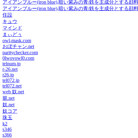
アイアンブルー(iron blue),暗い紫みの青/鉄を主成分とする顔
アイアンブルー(iron blue),暗い紫みの青/鉄を主成分とする顔
住設
キュウ
マインド
まぃどぅ
owl-mask.com
おぼチャン.net
paritychecker.com
0lwovowl0.com
telnum.jp
r-26.net
r26.jp
tel072.jp
tel072.net
web 奴.net
籠.net
奴.net
奴コア
珠玉
k2
s346
s366