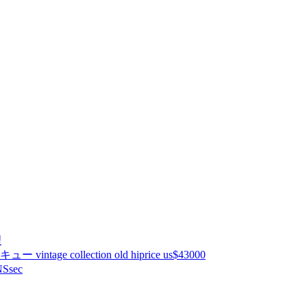
理
ntage collection old hiprice us$43000
Ssec