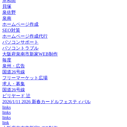
岸和田
貝塚
泉佐野
泉南
ホームページ作成
SEO対策
ホームページ作成代行
パソコンサポート
パソコントラブル
大阪府泉南市新家WEB制作
毎度
泉州・広告
国道26号線
フリーマーケット広場
求人・募集
国道26号線
ビリヤード 辻
2026/1/11 2026 新春カードルフェスティバル
links
links
links
link