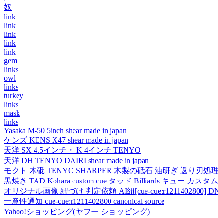
奴
link
link
link
link
link
gem
links
owl
links
turkey
links
mask
links
Yasaka M-50 5inch shear made in japan
ケンズ KENS X47 shear made in japan
天洋 SX 4.5インチ・ K 4インチ TENYO
天洋 DH TENYO DAIRI shear made in japan
モクト 木砥 TENYO SHARPER 木製の砥石 油研ぎ 返り刃処
黒焼き TAD Kohara custom cue タッド Billiards キュー カスタムキュー vi
オリジナル画像 紐づけ 判定依頼 AI紐[cue-cue:r1211402800] DN
一意性通知 cue-cue:r1211402800 canonical source
Yahoo!ショッピング(ヤフー ショッピング)