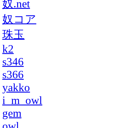
奴.net
奴コア
珠玉
k2
s346
s366
yakko
i_m_owl
gem
owl