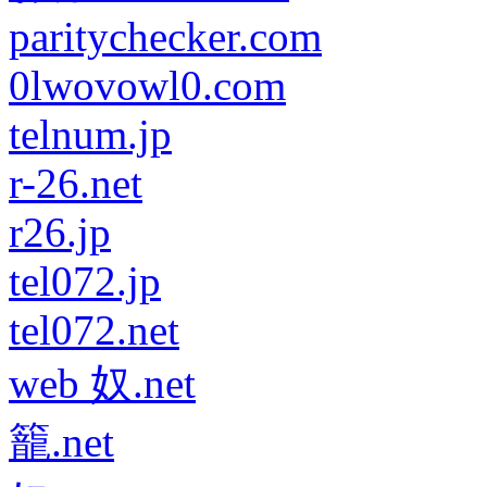
paritychecker.com
0lwovowl0.com
telnum.jp
r-26.net
r26.jp
tel072.jp
tel072.net
web 奴.net
籠.net