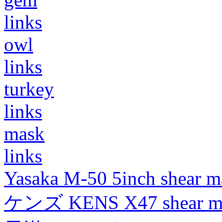
links
owl
links
turkey
links
mask
links
Yasaka M-50 5inch shear m
ケンズ KENS X47 shear mad