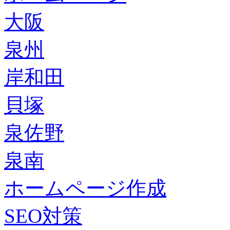
大阪
泉州
岸和田
貝塚
泉佐野
泉南
ホームページ作成
SEO対策