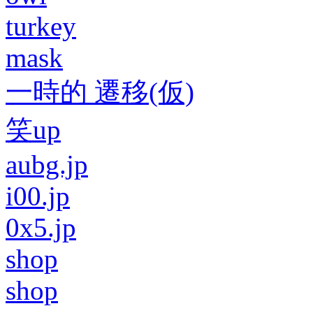
turkey
mask
一時的 遷移(仮)
笑up
aubg.jp
i00.jp
0x5.jp
shop
shop