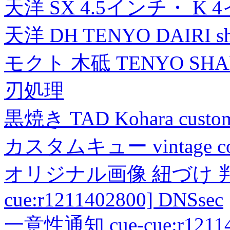
天洋 SX 4.5インチ・ K 
天洋 DH TENYO DAIRI shea
モクト 木砥 TENYO SH
刃処理
黒焼き TAD Kohara custo
カスタムキュー vintage collec
オリジナル画像 紐づけ 判定
cue:r1211402800] DNSsec
一意性通知 cue-cue:r1211402