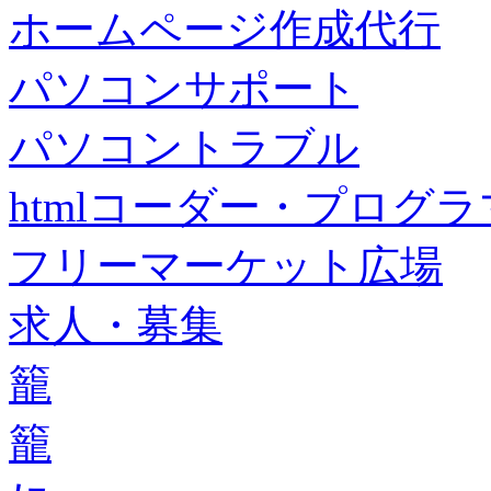
ホームページ作成代行
パソコンサポート
パソコントラブル
htmlコーダー・プログラマー・f
フリーマーケット広場
求人・募集
籠
籠