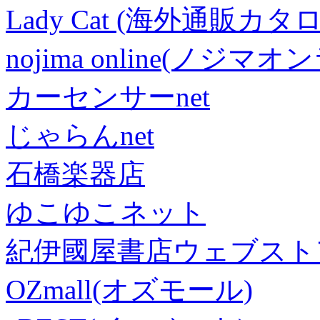
Lady Cat (海外通販カタロ
nojima online(ノジマ
カーセンサーnet
じゃらんnet
石橋楽器店
ゆこゆこネット
紀伊國屋書店ウェブスト
OZmall(オズモール)