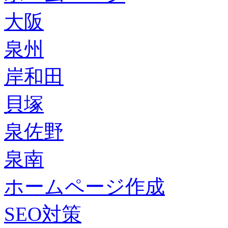
大阪
泉州
岸和田
貝塚
泉佐野
泉南
ホームページ作成
SEO対策