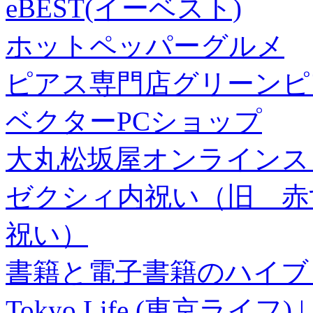
eBEST(イーベスト)
ホットペッパーグルメ
ピアス専門店グリーンピ
ベクターPCショップ
大丸松坂屋オンラインス
ゼクシィ内祝い（旧 赤すぐ×
祝い）
書籍と電子書籍のハイブリ
Tokyo Life (東京ラ