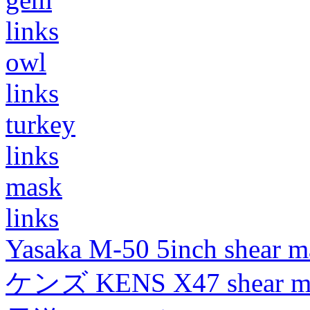
links
owl
links
turkey
links
mask
links
Yasaka M-50 5inch shear m
ケンズ KENS X47 shear mad