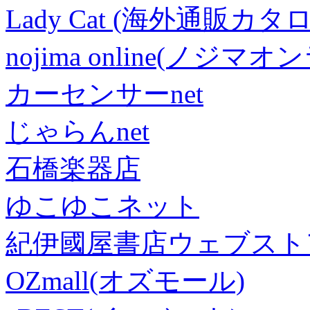
Lady Cat (海外通販カタロ
nojima online(ノジマ
カーセンサーnet
じゃらんnet
石橋楽器店
ゆこゆこネット
紀伊國屋書店ウェブスト
OZmall(オズモール)