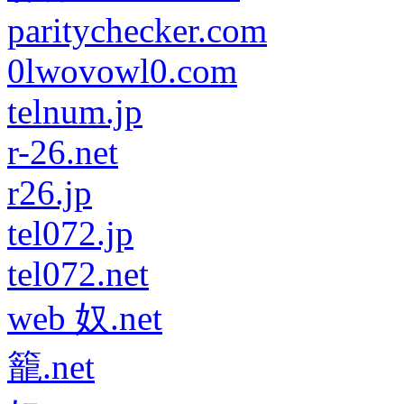
paritychecker.com
0lwovowl0.com
telnum.jp
r-26.net
r26.jp
tel072.jp
tel072.net
web 奴.net
籠.net