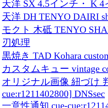
天洋 SX 4.5インチ・ K 
天洋 DH TENYO DAIRI shea
モクト 木砥 TENYO SH
刃処理
黒焼き TAD Kohara custo
カスタムキュー vintage collec
オリジナル画像 紐づけ 判定
cue:r1211402800] DNSsec
一意性通知 cue-cue:r1211402