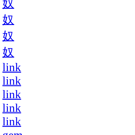
奴
奴
奴
奴
link
link
link
link
link
gem