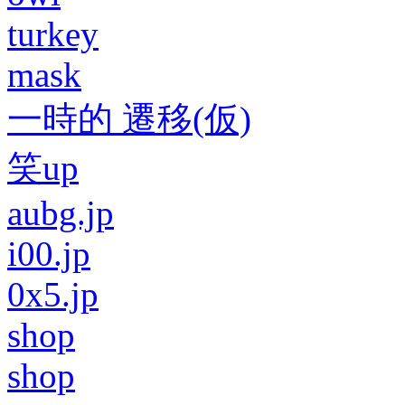
turkey
mask
一時的 遷移(仮)
笑up
aubg.jp
i00.jp
0x5.jp
shop
shop