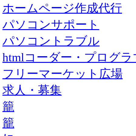
ホームページ作成代行
パソコンサポート
パソコントラブル
htmlコーダー・プログラマー・f
フリーマーケット広場
求人・募集
籠
籠