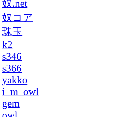
奴.net
奴コア
珠玉
k2
s346
s366
yakko
i_m_owl
gem
owl