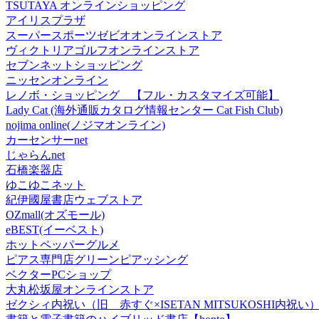
TSUTAYA オンラインショッピング
アイリスプラザ
スーパースポーツゼビオオンラインストア
ヴィクトリアゴルフオンラインストア
セブンネットショッピング
ニッセンオンライン
レノボ・ショッピング 【フル・カスタマイズ可能】
Lady Cat (海外通販カタログ情報センター Cat Fish Club)
nojima online(ノジマオンライン)
カーセンサーnet
じゃらんnet
石橋楽器店
ゆこゆこネット
紀伊國屋書店ウェブストア
OZmall(オズモール)
eBEST(イーベスト)
ホットペッパーグルメ
ピアス専門店グリーンピアッシング
ベクターPCショップ
大丸松坂屋オンラインストア
ゼクシィ内祝い（旧 赤すぐ×ISETAN MITSUKOSHI内祝い