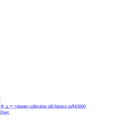
理
ntage collection old hiprice us$43000
Ssec