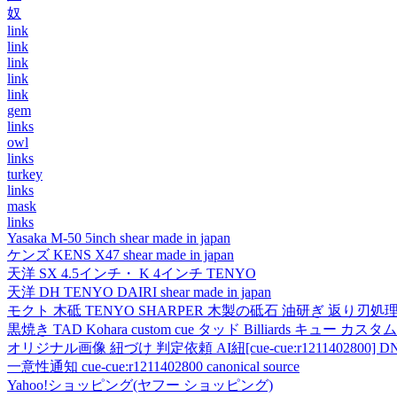
奴
link
link
link
link
link
gem
links
owl
links
turkey
links
mask
links
Yasaka M-50 5inch shear made in japan
ケンズ KENS X47 shear made in japan
天洋 SX 4.5インチ・ K 4インチ TENYO
天洋 DH TENYO DAIRI shear made in japan
モクト 木砥 TENYO SHARPER 木製の砥石 油研ぎ 返り刃処
黒焼き TAD Kohara custom cue タッド Billiards キュー カスタムキュー vi
オリジナル画像 紐づけ 判定依頼 AI紐[cue-cue:r1211402800] DN
一意性通知 cue-cue:r1211402800 canonical source
Yahoo!ショッピング(ヤフー ショッピング)