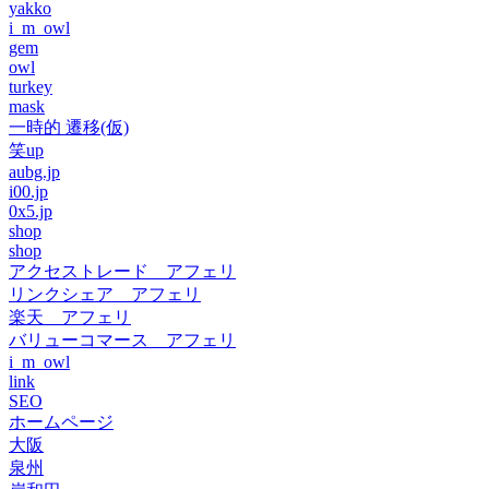
yakko
i_m_owl
gem
owl
turkey
mask
一時的 遷移(仮)
笑up
aubg.jp
i00.jp
0x5.jp
shop
shop
アクセストレード アフェリ
リンクシェア アフェリ
楽天 アフェリ
バリューコマース アフェリ
i_m_owl
link
SEO
ホームページ
大阪
泉州