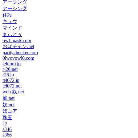
アーシング
アーシング
住設
キュウ
マインド
まぃどぅ
owl-mask.com
おぼチャン.net
paritychecker.com
0lwovowl0.com
telnum.jp
r-26.net
r26.jp
tel072.jp
tel072.net
web 奴.net
籠.net
奴.net
奴コア
珠玉
k2
s346
s366