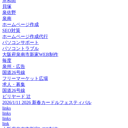
岸和田
貝塚
泉佐野
泉南
ホームページ作成
SEO対策
ホームページ作成代行
パソコンサポート
パソコントラブル
大阪府泉南市新家WEB制作
毎度
泉州・広告
国道26号線
フリーマーケット広場
求人・募集
国道26号線
ビリヤード 辻
2026/1/11 2026 新春カードルフェスティバル
links
links
links
link