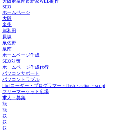
大阪府泉南市新家WEB制作
SEO
ホームページ
大阪
泉州
岸和田
貝塚
泉佐野
泉南
ホームページ作成
SEO対策
ホームページ作成代行
パソコンサポート
パソコントラブル
htmlコーダー・プログラマー・flash・action・script
フリーマーケット広場
求人・募集
籠
籠
奴
奴
奴