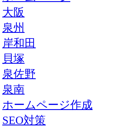
大阪
泉州
岸和田
貝塚
泉佐野
泉南
ホームページ作成
SEO対策