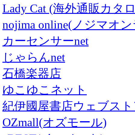
Lady Cat (海外通販カタロ
nojima online(ノジマ
カーセンサーnet
じゃらんnet
石橋楽器店
ゆこゆこネット
紀伊國屋書店ウェブスト
OZmall(オズモール)