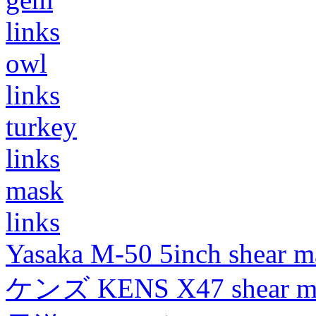
links
owl
links
turkey
links
mask
links
Yasaka M-50 5inch shear m
ケンズ KENS X47 shear mad