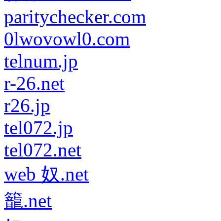
paritychecker.com
0lwovowl0.com
telnum.jp
r-26.net
r26.jp
tel072.jp
tel072.net
web 奴.net
籠.net