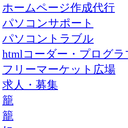
ホームページ作成代行
パソコンサポート
パソコントラブル
htmlコーダー・プログラマー・f
フリーマーケット広場
求人・募集
籠
籠