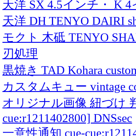
天洋 SX 4.5インチ・ K 
天洋 DH TENYO DAIRI shea
モクト 木砥 TENYO SH
刃処理
黒焼き TAD Kohara custo
カスタムキュー vintage collec
オリジナル画像 紐づけ 判定
cue:r1211402800] DNSsec
一意性通知 cue-cue:r1211402