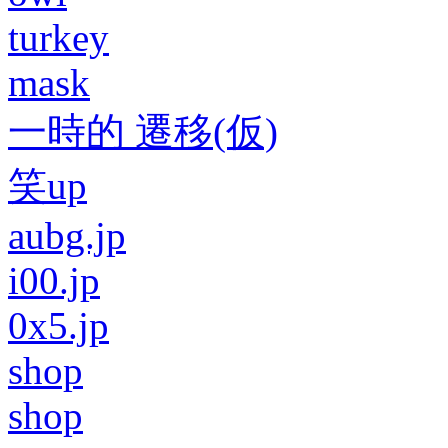
turkey
mask
一時的 遷移(仮)
笑up
aubg.jp
i00.jp
0x5.jp
shop
shop