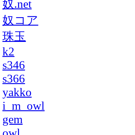
奴.net
奴コア
珠玉
k2
s346
s366
yakko
i_m_owl
gem
owl