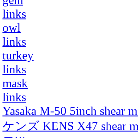
links
owl
links
turkey
links
mask
links
Yasaka M-50 5inch shear m
ケンズ KENS X47 shear mad