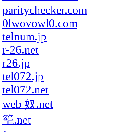
paritychecker.com
0lwovowl0.com
telnum.jp
r-26.net
r26.jp
tel072.jp
tel072.net
web 奴.net
籠.net