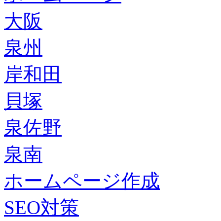
大阪
泉州
岸和田
貝塚
泉佐野
泉南
ホームページ作成
SEO対策