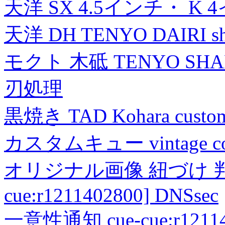
天洋 SX 4.5インチ・ K 
天洋 DH TENYO DAIRI shea
モクト 木砥 TENYO SH
刃処理
黒焼き TAD Kohara custo
カスタムキュー vintage collec
オリジナル画像 紐づけ 判定
cue:r1211402800] DNSsec
一意性通知 cue-cue:r1211402