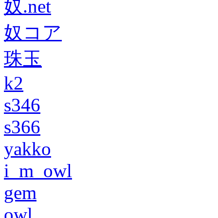
奴.net
奴コア
珠玉
k2
s346
s366
yakko
i_m_owl
gem
owl