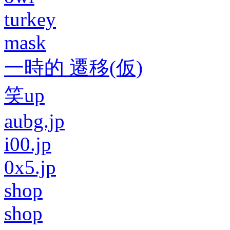
turkey
mask
一時的 遷移(仮)
笑up
aubg.jp
i00.jp
0x5.jp
shop
shop