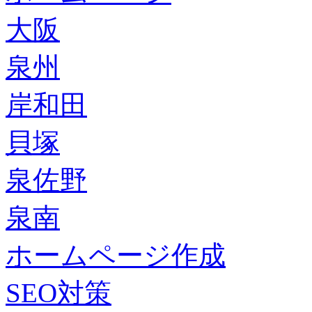
大阪
泉州
岸和田
貝塚
泉佐野
泉南
ホームページ作成
SEO対策