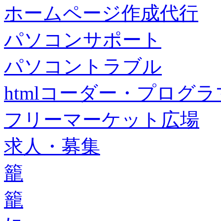
ホームページ作成代行
パソコンサポート
パソコントラブル
htmlコーダー・プログラマー・f
フリーマーケット広場
求人・募集
籠
籠