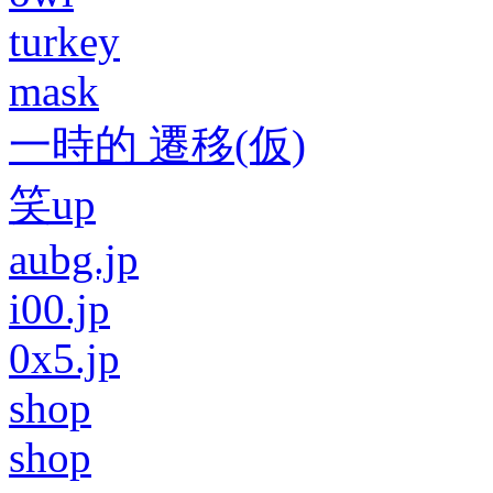
turkey
mask
一時的 遷移(仮)
笑up
aubg.jp
i00.jp
0x5.jp
shop
shop