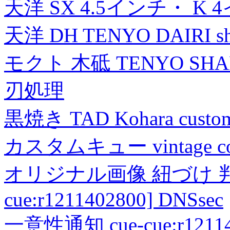
天洋 SX 4.5インチ・ K 
天洋 DH TENYO DAIRI shea
モクト 木砥 TENYO SH
刃処理
黒焼き TAD Kohara custo
カスタムキュー vintage collec
オリジナル画像 紐づけ 判定
cue:r1211402800] DNSsec
一意性通知 cue-cue:r1211402