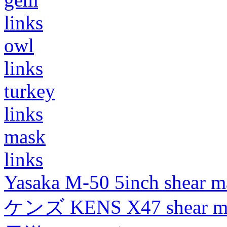
links
owl
links
turkey
links
mask
links
Yasaka M-50 5inch shear m
ケンズ KENS X47 shear mad