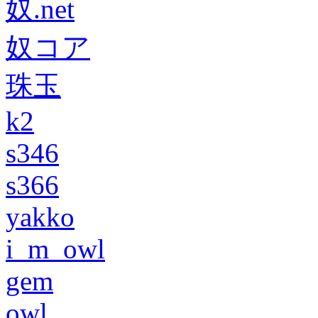
奴.net
奴コア
珠玉
k2
s346
s366
yakko
i_m_owl
gem
owl