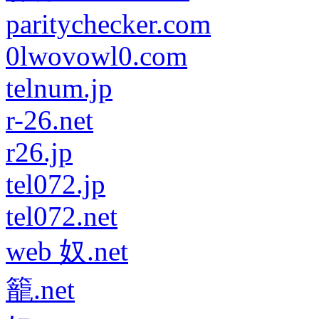
paritychecker.com
0lwovowl0.com
telnum.jp
r-26.net
r26.jp
tel072.jp
tel072.net
web 奴.net
籠.net