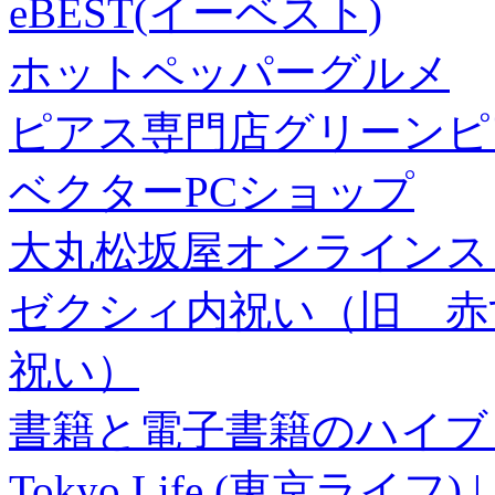
eBEST(イーベスト)
ホットペッパーグルメ
ピアス専門店グリーンピ
ベクターPCショップ
大丸松坂屋オンラインス
ゼクシィ内祝い（旧 赤すぐ×
祝い）
書籍と電子書籍のハイブリ
Tokyo Life (東京ラ