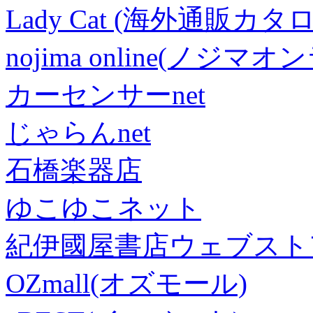
Lady Cat (海外通販カタロ
nojima online(ノジマ
カーセンサーnet
じゃらんnet
石橋楽器店
ゆこゆこネット
紀伊國屋書店ウェブスト
OZmall(オズモール)