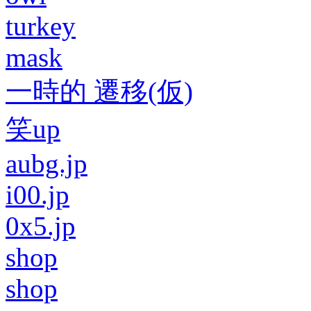
turkey
mask
一時的 遷移(仮)
笑up
aubg.jp
i00.jp
0x5.jp
shop
shop