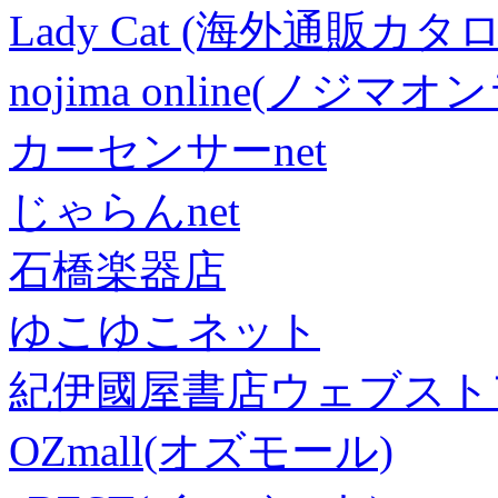
Lady Cat (海外通販カタロ
nojima online(ノジマ
カーセンサーnet
じゃらんnet
石橋楽器店
ゆこゆこネット
紀伊國屋書店ウェブスト
OZmall(オズモール)