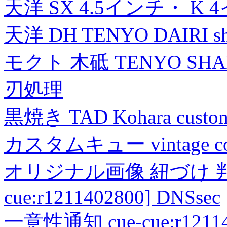
天洋 SX 4.5インチ・ K 
天洋 DH TENYO DAIRI shea
モクト 木砥 TENYO SH
刃処理
黒焼き TAD Kohara custo
カスタムキュー vintage collec
オリジナル画像 紐づけ 判定
cue:r1211402800] DNSsec
一意性通知 cue-cue:r1211402