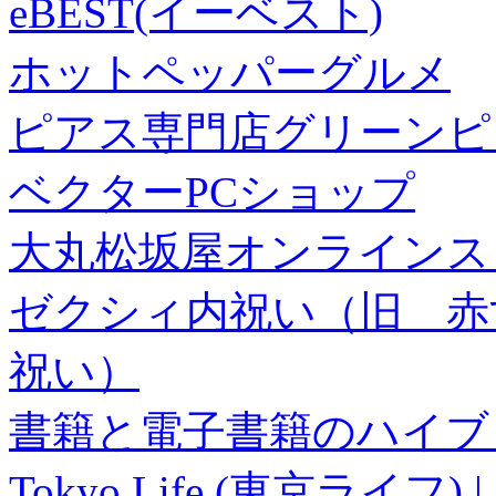
eBEST(イーベスト)
ホットペッパーグルメ
ピアス専門店グリーンピ
ベクターPCショップ
大丸松坂屋オンラインス
ゼクシィ内祝い（旧 赤すぐ×
祝い）
書籍と電子書籍のハイブリ
Tokyo Life (東京ラ