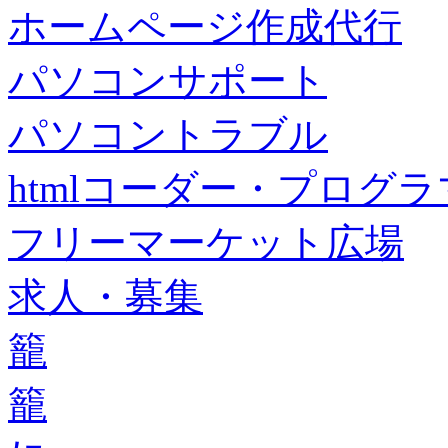
ホームページ作成代行
パソコンサポート
パソコントラブル
htmlコーダー・プログラマー・f
フリーマーケット広場
求人・募集
籠
籠