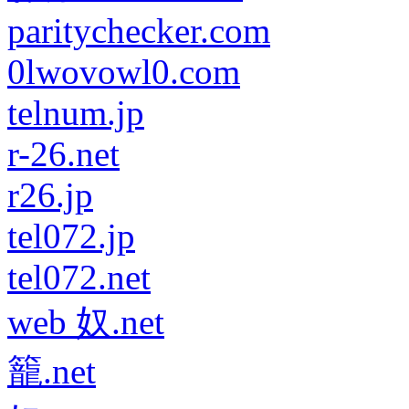
paritychecker.com
0lwovowl0.com
telnum.jp
r-26.net
r26.jp
tel072.jp
tel072.net
web 奴.net
籠.net