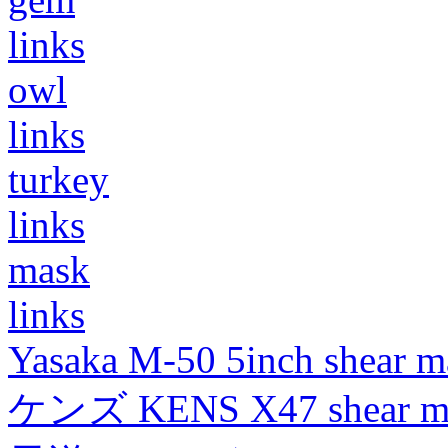
links
owl
links
turkey
links
mask
links
Yasaka M-50 5inch shear m
ケンズ KENS X47 shear mad