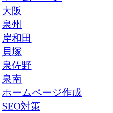
大阪
泉州
岸和田
貝塚
泉佐野
泉南
ホームページ作成
SEO対策