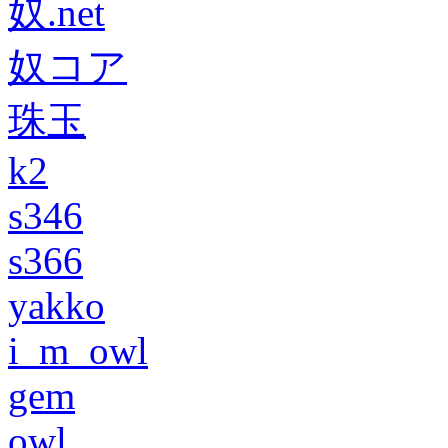
奴.net
奴コア
珠玉
k2
s346
s366
yakko
i_m_owl
gem
owl