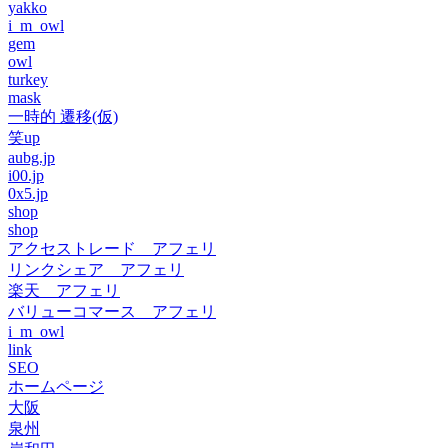
yakko
i_m_owl
gem
owl
turkey
mask
一時的 遷移(仮)
笑up
aubg.jp
i00.jp
0x5.jp
shop
shop
アクセストレード アフェリ
リンクシェア アフェリ
楽天 アフェリ
バリューコマース アフェリ
i_m_owl
link
SEO
ホームページ
大阪
泉州