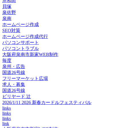
岸和田
貝塚
泉佐野
泉南
ホームページ作成
SEO対策
ホームページ作成代行
パソコンサポート
パソコントラブル
大阪府泉南市新家WEB制作
毎度
泉州・広告
国道26号線
フリーマーケット広場
求人・募集
国道26号線
ビリヤード 辻
2026/1/11 2026 新春カードルフェスティバル
links
links
links
link