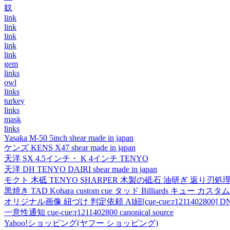
奴
link
link
link
link
link
gem
links
owl
links
turkey
links
mask
links
Yasaka M-50 5inch shear made in japan
ケンズ KENS X47 shear made in japan
天洋 SX 4.5インチ・ K 4インチ TENYO
天洋 DH TENYO DAIRI shear made in japan
モクト 木砥 TENYO SHARPER 木製の砥石 油研ぎ 返り刃処
黒焼き TAD Kohara custom cue タッド Billiards キュー カスタムキュー vi
オリジナル画像 紐づけ 判定依頼 AI紐[cue-cue:r1211402800] DN
一意性通知 cue-cue:r1211402800 canonical source
Yahoo!ショッピング(ヤフー ショッピング)