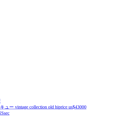
理
ntage collection old hiprice us$43000
Ssec