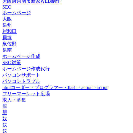
大阪府泉南市新家WEB制作
SEO
ホームページ
大阪
泉州
岸和田
貝塚
泉佐野
泉南
ホームページ作成
SEO対策
ホームページ作成代行
パソコンサポート
パソコントラブル
htmlコーダー・プログラマー・flash・action・script
フリーマーケット広場
求人・募集
籠
籠
奴
奴
奴