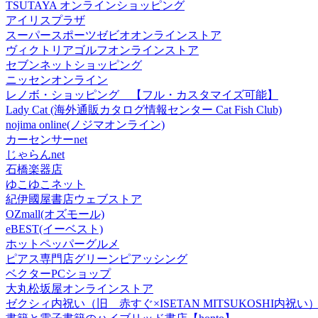
TSUTAYA オンラインショッピング
アイリスプラザ
スーパースポーツゼビオオンラインストア
ヴィクトリアゴルフオンラインストア
セブンネットショッピング
ニッセンオンライン
レノボ・ショッピング 【フル・カスタマイズ可能】
Lady Cat (海外通販カタログ情報センター Cat Fish Club)
nojima online(ノジマオンライン)
カーセンサーnet
じゃらんnet
石橋楽器店
ゆこゆこネット
紀伊國屋書店ウェブストア
OZmall(オズモール)
eBEST(イーベスト)
ホットペッパーグルメ
ピアス専門店グリーンピアッシング
ベクターPCショップ
大丸松坂屋オンラインストア
ゼクシィ内祝い（旧 赤すぐ×ISETAN MITSUKOSHI内祝い