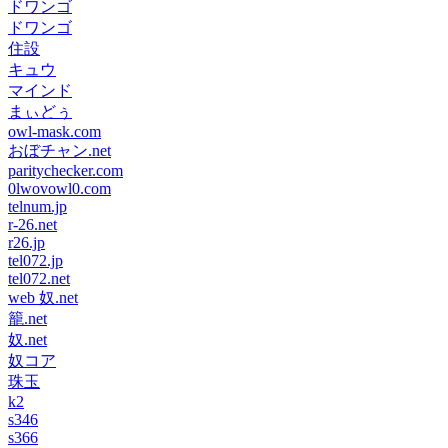
ドワンゴ
ドワンゴ
住設
キュウ
マインド
まぃどぅ
owl-mask.com
おぼチャン.net
paritychecker.com
0lwovowl0.com
telnum.jp
r-26.net
r26.jp
tel072.jp
tel072.net
web 奴.net
籠.net
奴.net
奴コア
珠玉
k2
s346
s366