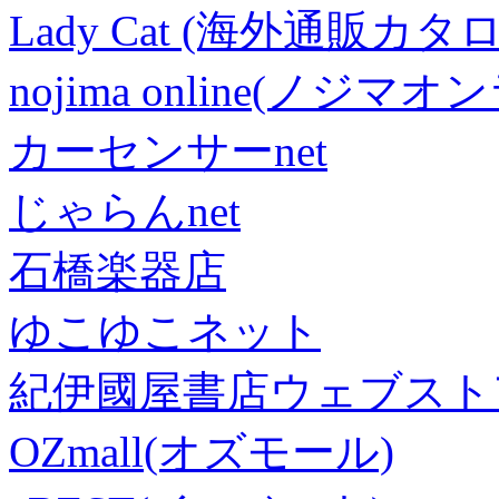
Lady Cat (海外通販カタロ
nojima online(ノジマ
カーセンサーnet
じゃらんnet
石橋楽器店
ゆこゆこネット
紀伊國屋書店ウェブスト
OZmall(オズモール)