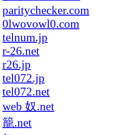
paritychecker.com
0lwovowl0.com
telnum.jp
r-26.net
r26.jp
tel072.jp
tel072.net
web 奴.net
籠.net