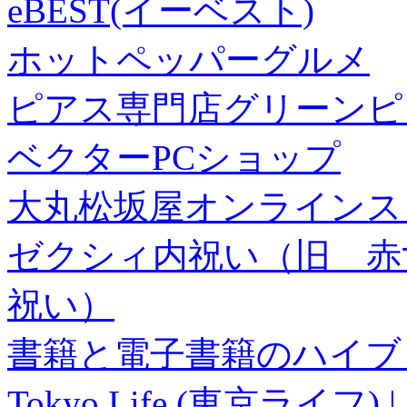
eBEST(イーベスト)
ホットペッパーグルメ
ピアス専門店グリーンピ
ベクターPCショップ
大丸松坂屋オンラインス
ゼクシィ内祝い（旧 赤すぐ×
祝い）
書籍と電子書籍のハイブリ
Tokyo Life (東京ラ