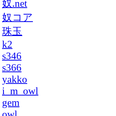
奴.net
奴コア
珠玉
k2
s346
s366
yakko
i_m_owl
gem
owl