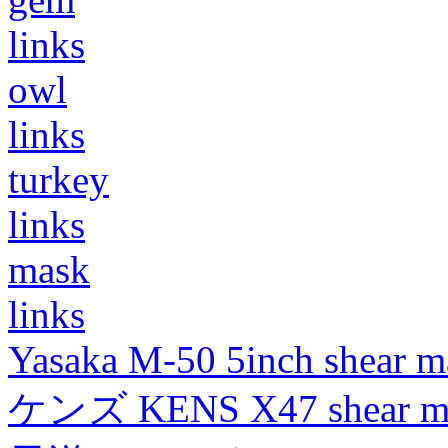
links
owl
links
turkey
links
mask
links
Yasaka M-50 5inch shear m
ケンズ KENS X47 shear mad