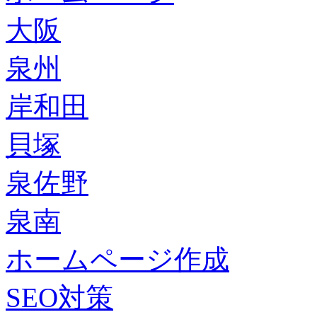
大阪
泉州
岸和田
貝塚
泉佐野
泉南
ホームページ作成
SEO対策