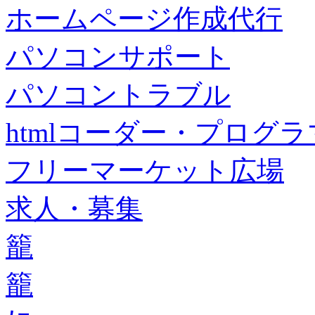
ホームページ作成代行
パソコンサポート
パソコントラブル
htmlコーダー・プログラマー・f
フリーマーケット広場
求人・募集
籠
籠