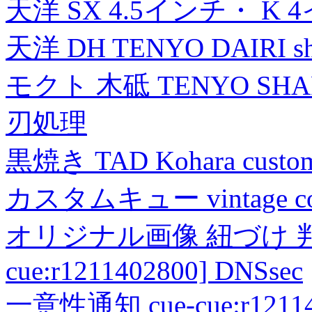
天洋 SX 4.5インチ・ K 
天洋 DH TENYO DAIRI shea
モクト 木砥 TENYO SH
刃処理
黒焼き TAD Kohara custo
カスタムキュー vintage collec
オリジナル画像 紐づけ 判定
cue:r1211402800] DNSsec
一意性通知 cue-cue:r1211402