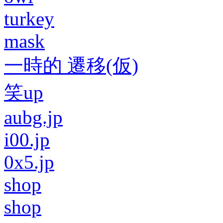
turkey
mask
一時的 遷移(仮)
笑up
aubg.jp
i00.jp
0x5.jp
shop
shop