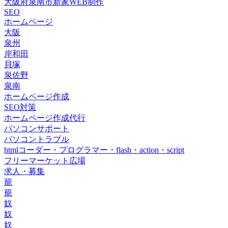
大阪府泉南市新家WEB制作
SEO
ホームページ
大阪
泉州
岸和田
貝塚
泉佐野
泉南
ホームページ作成
SEO対策
ホームページ作成代行
パソコンサポート
パソコントラブル
htmlコーダー・プログラマー・flash・action・script
フリーマーケット広場
求人・募集
籠
籠
奴
奴
奴