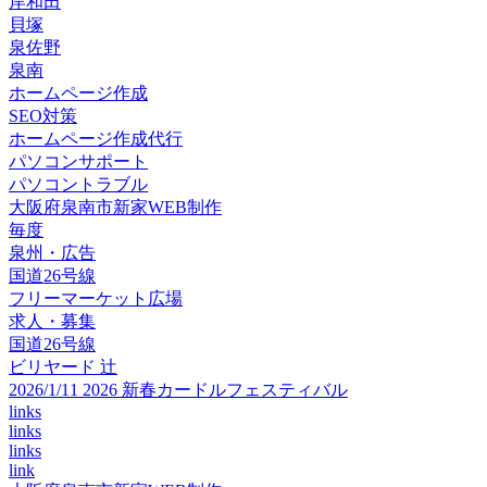
岸和田
貝塚
泉佐野
泉南
ホームページ作成
SEO対策
ホームページ作成代行
パソコンサポート
パソコントラブル
大阪府泉南市新家WEB制作
毎度
泉州・広告
国道26号線
フリーマーケット広場
求人・募集
国道26号線
ビリヤード 辻
2026/1/11 2026 新春カードルフェスティバル
links
links
links
link