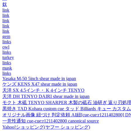
奴
link
link
link
link
link
gem
links
owl
links
turkey
links
mask
links
Yasaka M-50 5inch shear made in japan
ケンズ KENS X47 shear made in japan
天洋 SX 4.5インチ・ K 4インチ TENYO
天洋 DH TENYO DAIRI shear made in japan
モクト 木砥 TENYO SHARPER 木製の砥石 油研ぎ 返り刃処
黒焼き TAD Kohara custom cue タッド Billiards キュー カスタムキュー vi
オリジナル画像 紐づけ 判定依頼 AI紐[cue-cue:r1211402800] DN
一意性通知 cue-cue:r1211402800 canonical source
Yahoo!ショッピング(ヤフー ショッピング)