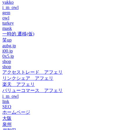
yakko
i_m_owl
gem
owl
turkey
mask
一時的 遷移(仮)
笑up
aubg.jp
i00.jp
0x5.jp
shop
shop
アクセストレード アフェリ
リンクシェア アフェリ
楽天 アフェリ
バリューコマース アフェリ
i_m_owl
link
SEO
ホームページ
大阪
泉州