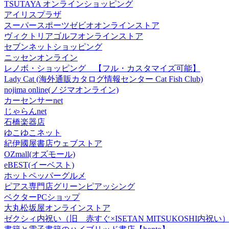
TSUTAYA オンラインショッピング
アイリスプラザ
スーパースポーツゼビオオンラインストア
ヴィクトリアゴルフオンラインストア
セブンネットショッピング
ニッセンオンライン
レノボ・ショッピング 【フル・カスタマイズ可能】
Lady Cat (海外通販カタログ情報センター Cat Fish Club)
nojima online(ノジマオンライン)
カーセンサーnet
じゃらんnet
石橋楽器店
ゆこゆこネット
紀伊國屋書店ウェブストア
OZmall(オズモール)
eBEST(イーベスト)
ホットペッパーグルメ
ピアス専門店グリーンピアッシング
ベクターPCショップ
大丸松坂屋オンラインストア
ゼクシィ内祝い（旧 赤すぐ×ISETAN MITSUKOSHI内祝い