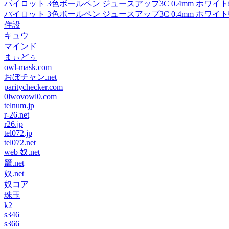
パイロット 3色ボールペン ジュースアップ3C 0.4mm ホワイト軸 LK
パイロット 3色ボールペン ジュースアップ3C 0.4mm ホワイト軸 LK
住設
キュウ
マインド
まぃどぅ
owl-mask.com
おぼチャン.net
paritychecker.com
0lwovowl0.com
telnum.jp
r-26.net
r26.jp
tel072.jp
tel072.net
web 奴.net
籠.net
奴.net
奴コア
珠玉
k2
s346
s366