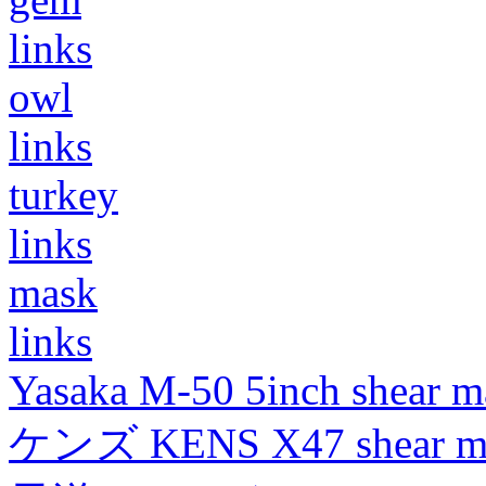
links
owl
links
turkey
links
mask
links
Yasaka M-50 5inch shear m
ケンズ KENS X47 shear mad