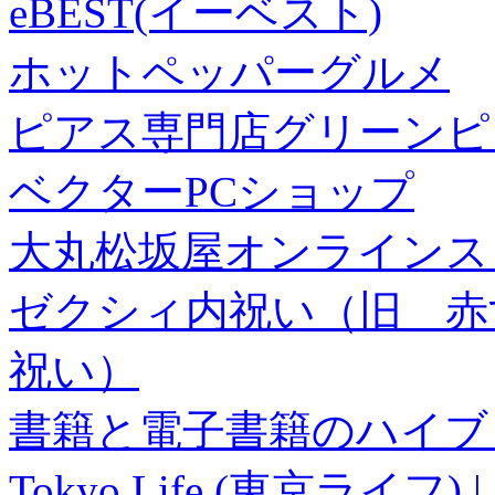
eBEST(イーベスト)
ホットペッパーグルメ
ピアス専門店グリーンピ
ベクターPCショップ
大丸松坂屋オンラインス
ゼクシィ内祝い（旧 赤すぐ×
祝い）
書籍と電子書籍のハイブリ
Tokyo Life (東京ラ