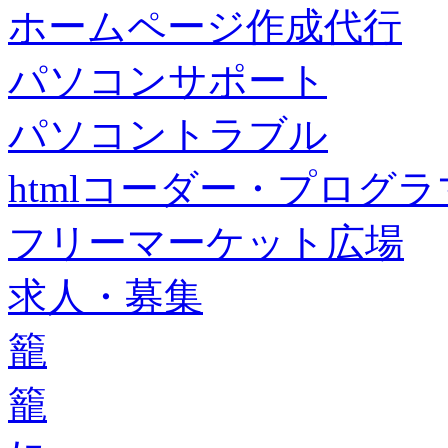
ホームページ作成代行
パソコンサポート
パソコントラブル
htmlコーダー・プログラマー・f
フリーマーケット広場
求人・募集
籠
籠