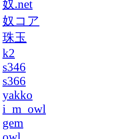
奴.net
奴コア
珠玉
k2
s346
s366
yakko
i_m_owl
gem
owl