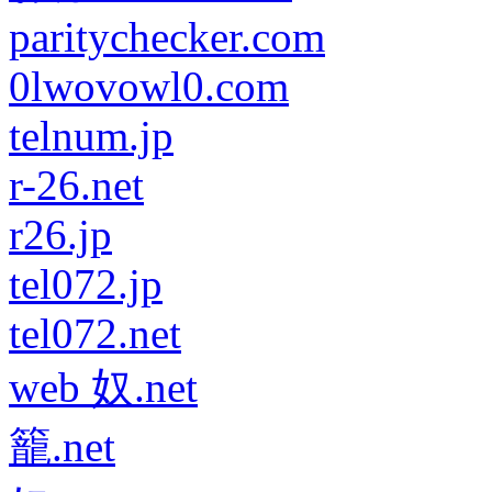
paritychecker.com
0lwovowl0.com
telnum.jp
r-26.net
r26.jp
tel072.jp
tel072.net
web 奴.net
籠.net