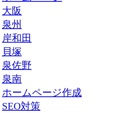
大阪
泉州
岸和田
貝塚
泉佐野
泉南
ホームページ作成
SEO対策