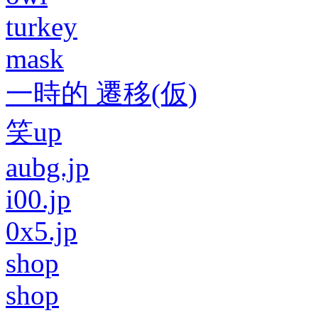
turkey
mask
一時的 遷移(仮)
笑up
aubg.jp
i00.jp
0x5.jp
shop
shop