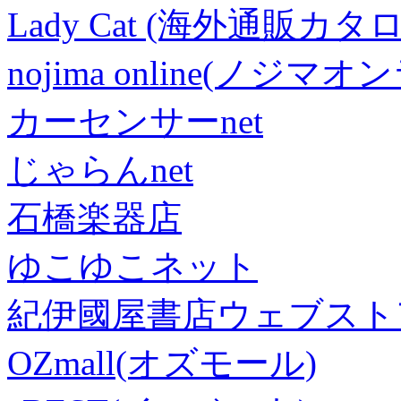
Lady Cat (海外通販カタロ
nojima online(ノジマ
カーセンサーnet
じゃらんnet
石橋楽器店
ゆこゆこネット
紀伊國屋書店ウェブスト
OZmall(オズモール)