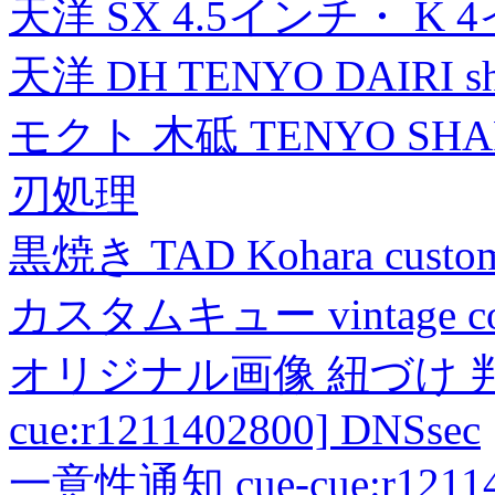
天洋 SX 4.5インチ・ K 
天洋 DH TENYO DAIRI shea
モクト 木砥 TENYO SH
刃処理
黒焼き TAD Kohara custo
カスタムキュー vintage collec
オリジナル画像 紐づけ 判定
cue:r1211402800] DNSsec
一意性通知 cue-cue:r1211402