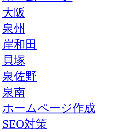
大阪
泉州
岸和田
貝塚
泉佐野
泉南
ホームページ作成
SEO対策