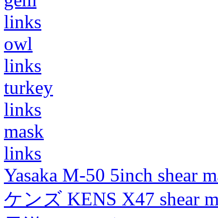
links
owl
links
turkey
links
mask
links
Yasaka M-50 5inch shear m
ケンズ KENS X47 shear mad