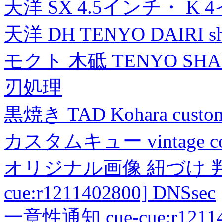
天洋 SX 4.5インチ・ K 
天洋 DH TENYO DAIRI shea
モクト 木砥 TENYO SH
刃処理
黒焼き TAD Kohara custo
カスタムキュー vintage collec
オリジナル画像 紐づけ 判定
cue:r1211402800] DNSsec
一意性通知 cue-cue:r1211402