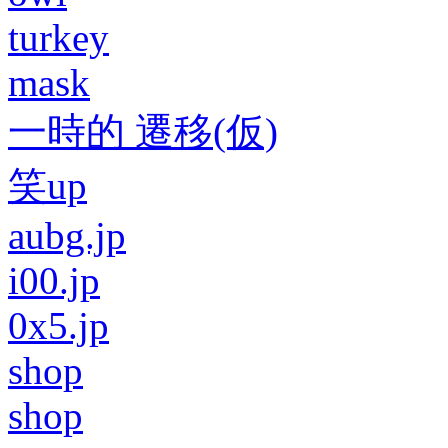
turkey
mask
一時的 遷移(仮)
笑up
aubg.jp
i00.jp
0x5.jp
shop
shop