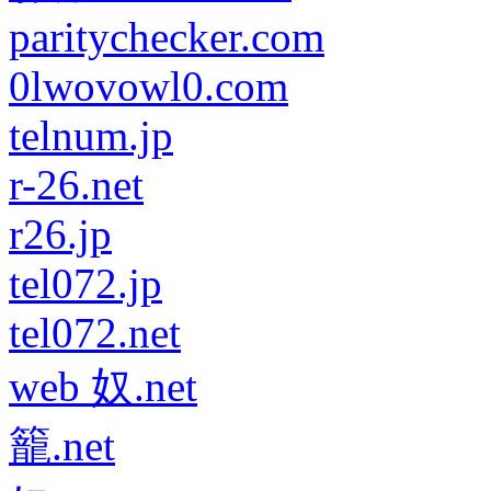
paritychecker.com
0lwovowl0.com
telnum.jp
r-26.net
r26.jp
tel072.jp
tel072.net
web 奴.net
籠.net