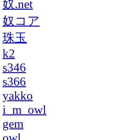
奴.net
奴コア
珠玉
k2
s346
s366
yakko
i_m_owl
gem
owl