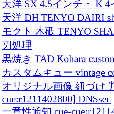
天洋 SX 4.5インチ・ K 
天洋 DH TENYO DAIRI shea
モクト 木砥 TENYO SH
刃処理
黒焼き TAD Kohara custo
カスタムキュー vintage collec
オリジナル画像 紐づけ 判定
cue:r1211402800] DNSsec
一意性通知 cue-cue:r1211402