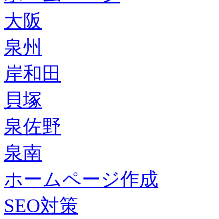
大阪
泉州
岸和田
貝塚
泉佐野
泉南
ホームページ作成
SEO対策