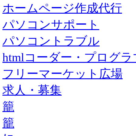
ホームページ作成代行
パソコンサポート
パソコントラブル
htmlコーダー・プログラマー・f
フリーマーケット広場
求人・募集
籠
籠