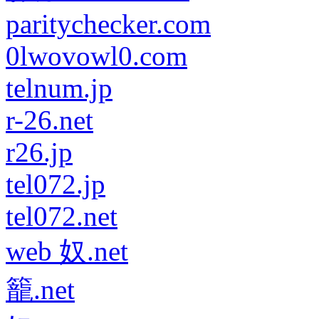
paritychecker.com
0lwovowl0.com
telnum.jp
r-26.net
r26.jp
tel072.jp
tel072.net
web 奴.net
籠.net