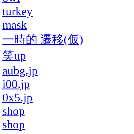
turkey
mask
一時的 遷移(仮)
笑up
aubg.jp
i00.jp
0x5.jp
shop
shop