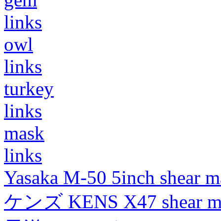
links
owl
links
turkey
links
mask
links
Yasaka M-50 5inch shear m
ケンズ KENS X47 shear mad