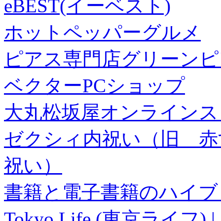
eBEST(イーベスト)
ホットペッパーグルメ
ピアス専門店グリーンピ
ベクターPCショップ
大丸松坂屋オンラインス
ゼクシィ内祝い（旧 赤すぐ×
祝い）
書籍と電子書籍のハイブリ
Tokyo Life (東京ラ