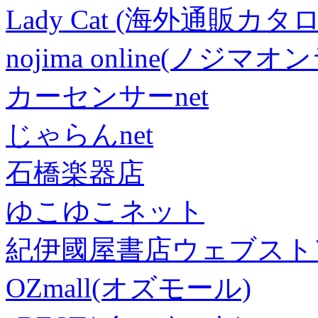
Lady Cat (海外通販カタロ
nojima online(ノジマ
カーセンサーnet
じゃらんnet
石橋楽器店
ゆこゆこネット
紀伊國屋書店ウェブスト
OZmall(オズモール)