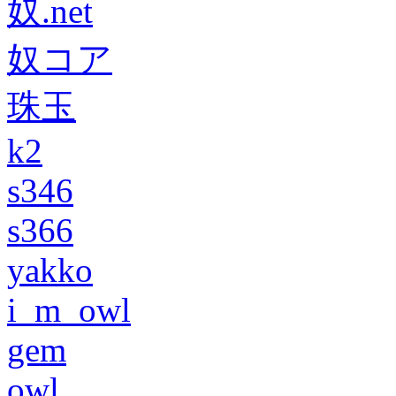
奴.net
奴コア
珠玉
k2
s346
s366
yakko
i_m_owl
gem
owl