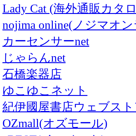
Lady Cat (海外通販カタロ
nojima online(ノジマ
カーセンサーnet
じゃらんnet
石橋楽器店
ゆこゆこネット
紀伊國屋書店ウェブスト
OZmall(オズモール)