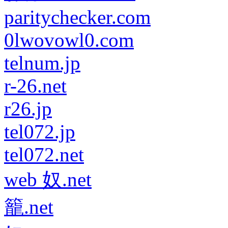
paritychecker.com
0lwovowl0.com
telnum.jp
r-26.net
r26.jp
tel072.jp
tel072.net
web 奴.net
籠.net