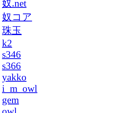
奴.net
奴コア
珠玉
k2
s346
s366
yakko
i_m_owl
gem
owl