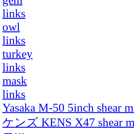
links
owl
links
turkey
links
mask
links
Yasaka M-50 5inch shear m
ケンズ KENS X47 shear mad