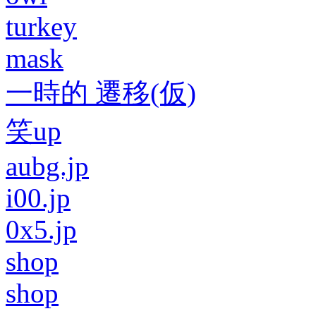
turkey
mask
一時的 遷移(仮)
笑up
aubg.jp
i00.jp
0x5.jp
shop
shop