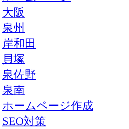
大阪
泉州
岸和田
貝塚
泉佐野
泉南
ホームページ作成
SEO対策