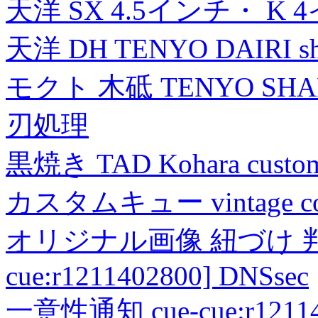
天洋 SX 4.5インチ・ K 
天洋 DH TENYO DAIRI shea
モクト 木砥 TENYO SH
刃処理
黒焼き TAD Kohara custo
カスタムキュー vintage collec
オリジナル画像 紐づけ 判定
cue:r1211402800] DNSsec
一意性通知 cue-cue:r1211402