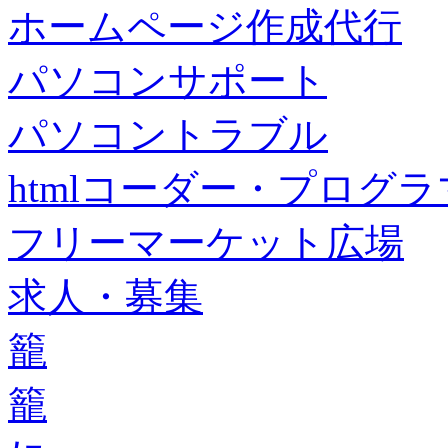
ホームページ作成代行
パソコンサポート
パソコントラブル
htmlコーダー・プログラマー・f
フリーマーケット広場
求人・募集
籠
籠