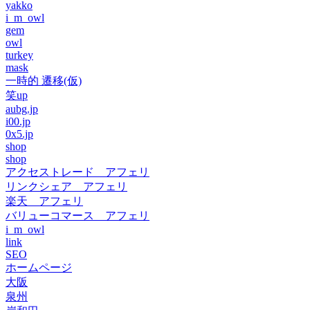
yakko
i_m_owl
gem
owl
turkey
mask
一時的 遷移(仮)
笑up
aubg.jp
i00.jp
0x5.jp
shop
shop
アクセストレード アフェリ
リンクシェア アフェリ
楽天 アフェリ
バリューコマース アフェリ
i_m_owl
link
SEO
ホームページ
大阪
泉州