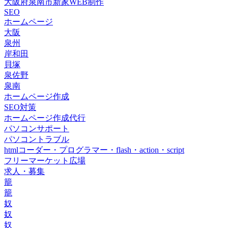
大阪府泉南市新家WEB制作
SEO
ホームページ
大阪
泉州
岸和田
貝塚
泉佐野
泉南
ホームページ作成
SEO対策
ホームページ作成代行
パソコンサポート
パソコントラブル
htmlコーダー・プログラマー・flash・action・script
フリーマーケット広場
求人・募集
籠
籠
奴
奴
奴