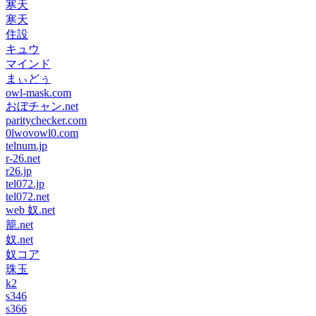
寒天
寒天
住設
キュウ
マインド
まぃどぅ
owl-mask.com
おぼチャン.net
paritychecker.com
0lwovowl0.com
telnum.jp
r-26.net
r26.jp
tel072.jp
tel072.net
web 奴.net
籠.net
奴.net
奴コア
珠玉
k2
s346
s366