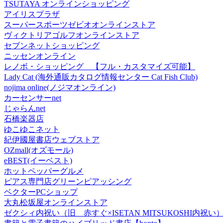
TSUTAYA オンラインショッピング
アイリスプラザ
スーパースポーツゼビオオンラインストア
ヴィクトリアゴルフオンラインストア
セブンネットショッピング
ニッセンオンライン
レノボ・ショッピング 【フル・カスタマイズ可能】
Lady Cat (海外通販カタログ情報センター Cat Fish Club)
nojima online(ノジマオンライン)
カーセンサーnet
じゃらんnet
石橋楽器店
ゆこゆこネット
紀伊國屋書店ウェブストア
OZmall(オズモール)
eBEST(イーベスト)
ホットペッパーグルメ
ピアス専門店グリーンピアッシング
ベクターPCショップ
大丸松坂屋オンラインストア
ゼクシィ内祝い（旧 赤すぐ×ISETAN MITSUKOSHI内祝い