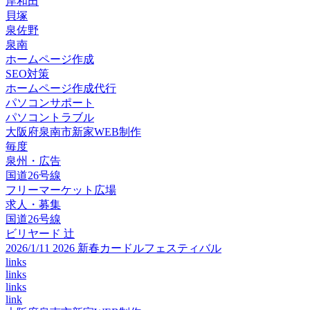
岸和田
貝塚
泉佐野
泉南
ホームページ作成
SEO対策
ホームページ作成代行
パソコンサポート
パソコントラブル
大阪府泉南市新家WEB制作
毎度
泉州・広告
国道26号線
フリーマーケット広場
求人・募集
国道26号線
ビリヤード 辻
2026/1/11 2026 新春カードルフェスティバル
links
links
links
link