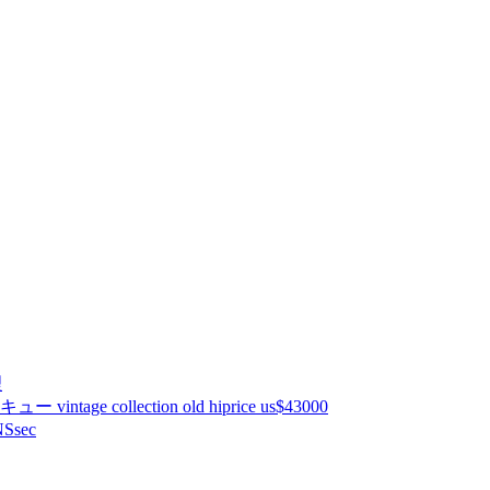
理
ntage collection old hiprice us$43000
Ssec