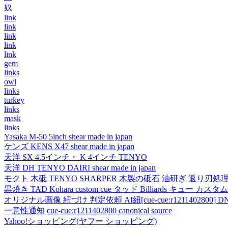
奴
link
link
link
link
link
gem
links
owl
links
turkey
links
mask
links
Yasaka M-50 5inch shear made in japan
ケンズ KENS X47 shear made in japan
天洋 SX 4.5インチ・ K 4インチ TENYO
天洋 DH TENYO DAIRI shear made in japan
モクト 木砥 TENYO SHARPER 木製の砥石 油研ぎ 返り刃処
黒焼き TAD Kohara custom cue タッド Billiards キュー カスタムキュー vi
オリジナル画像 紐づけ 判定依頼 AI紐[cue-cue:r1211402800] DN
一意性通知 cue-cue:r1211402800 canonical source
Yahoo!ショッピング(ヤフー ショッピング)