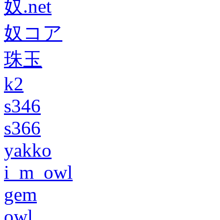
奴.net
奴コア
珠玉
k2
s346
s366
yakko
i_m_owl
gem
owl