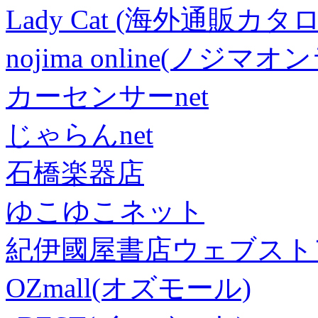
Lady Cat (海外通販カタロ
nojima online(ノジマ
カーセンサーnet
じゃらんnet
石橋楽器店
ゆこゆこネット
紀伊國屋書店ウェブスト
OZmall(オズモール)