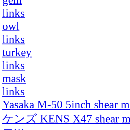
links
owl
links
turkey
links
mask
links
Yasaka M-50 5inch shear m
ケンズ KENS X47 shear mad