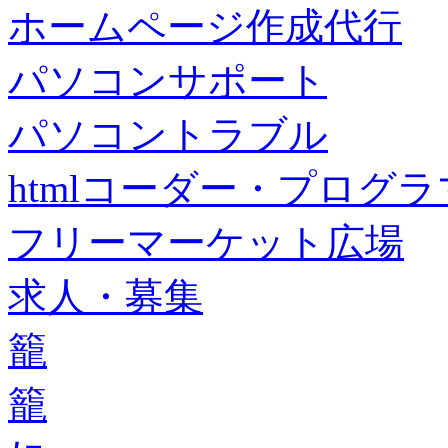
ホームページ作成代行
パソコンサポート
パソコントラブル
htmlコーダー・プログラマー・f
フリーマーケット広場
求人・募集
籠
籠