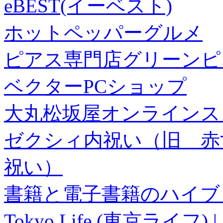
eBEST(イーベスト)
ホットペッパーグルメ
ピアス専門店グリーンピ
ベクターPCショップ
大丸松坂屋オンラインス
ゼクシィ内祝い（旧 赤すぐ×
祝い）
書籍と電子書籍のハイブリ
Tokyo Life (東京ラ