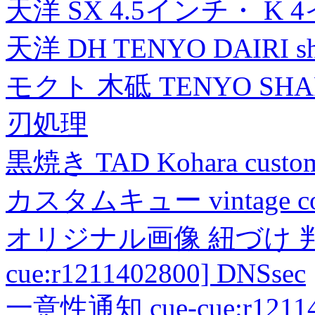
天洋 SX 4.5インチ・ K 
天洋 DH TENYO DAIRI shea
モクト 木砥 TENYO SH
刃処理
黒焼き TAD Kohara custo
カスタムキュー vintage collec
オリジナル画像 紐づけ 判定
cue:r1211402800] DNSsec
一意性通知 cue-cue:r1211402