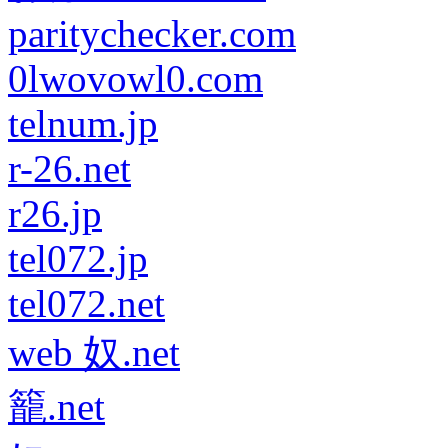
paritychecker.com
0lwovowl0.com
telnum.jp
r-26.net
r26.jp
tel072.jp
tel072.net
web 奴.net
籠.net