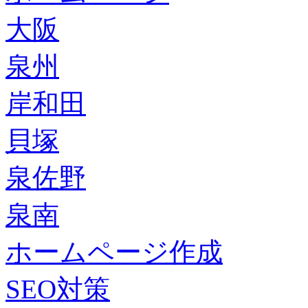
大阪
泉州
岸和田
貝塚
泉佐野
泉南
ホームページ作成
SEO対策