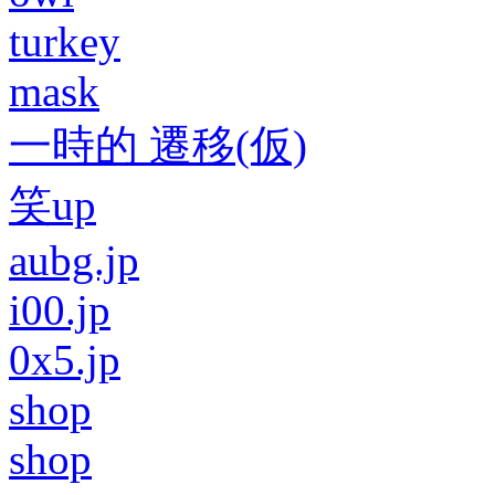
turkey
mask
一時的 遷移(仮)
笑up
aubg.jp
i00.jp
0x5.jp
shop
shop