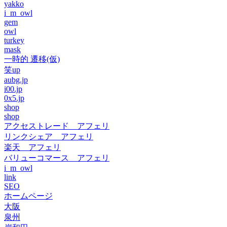
yakko
i_m_owl
gem
owl
turkey
mask
一時的 遷移(仮)
笑up
aubg.jp
i00.jp
0x5.jp
shop
shop
アクセストレード アフェリ
リンクシェア アフェリ
楽天 アフェリ
バリューコマース アフェリ
i_m_owl
link
SEO
ホームページ
大阪
泉州