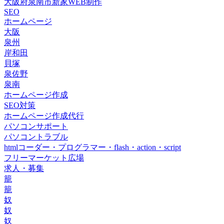
大阪府泉南市新家WEB制作
SEO
ホームページ
大阪
泉州
岸和田
貝塚
泉佐野
泉南
ホームページ作成
SEO対策
ホームページ作成代行
パソコンサポート
パソコントラブル
htmlコーダー・プログラマー・flash・action・script
フリーマーケット広場
求人・募集
籠
籠
奴
奴
奴