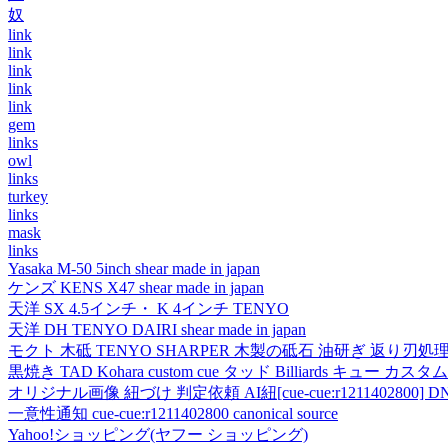
奴
link
link
link
link
link
gem
links
owl
links
turkey
links
mask
links
Yasaka M-50 5inch shear made in japan
ケンズ KENS X47 shear made in japan
天洋 SX 4.5インチ・ K 4インチ TENYO
天洋 DH TENYO DAIRI shear made in japan
モクト 木砥 TENYO SHARPER 木製の砥石 油研ぎ 返り刃処
黒焼き TAD Kohara custom cue タッド Billiards キュー カスタムキュー vi
オリジナル画像 紐づけ 判定依頼 AI紐[cue-cue:r1211402800] DN
一意性通知 cue-cue:r1211402800 canonical source
Yahoo!ショッピング(ヤフー ショッピング)