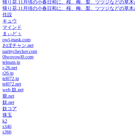
帰り花,11月頃の小春日和に、桜、梅、梨、ツツジなどの草
帰り花,11月頃の小春日和に、桜、梅、梨、ツツジなどの草
住設
キュウ
マインド
まぃどぅ
owl-mask.com
おぼチャン.net
paritychecker.com
0lwovowl0.com
telnum.jp
r-26.net
r26.jp
tel072.jp
tel072.net
web 奴.net
籠.net
奴.net
奴コア
珠玉
k2
s346
s366