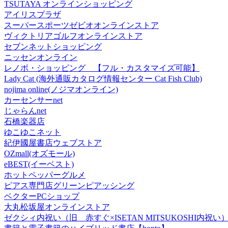
TSUTAYA オンラインショッピング
アイリスプラザ
スーパースポーツゼビオオンラインストア
ヴィクトリアゴルフオンラインストア
セブンネットショッピング
ニッセンオンライン
レノボ・ショッピング 【フル・カスタマイズ可能】
Lady Cat (海外通販カタログ情報センター Cat Fish Club)
nojima online(ノジマオンライン)
カーセンサーnet
じゃらんnet
石橋楽器店
ゆこゆこネット
紀伊國屋書店ウェブストア
OZmall(オズモール)
eBEST(イーベスト)
ホットペッパーグルメ
ピアス専門店グリーンピアッシング
ベクターPCショップ
大丸松坂屋オンラインストア
ゼクシィ内祝い（旧 赤すぐ×ISETAN MITSUKOSHI内祝い