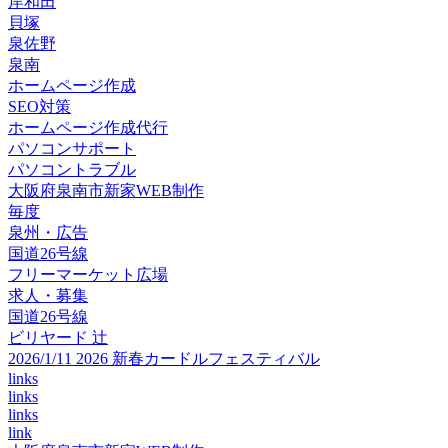
岸和田
貝塚
泉佐野
泉南
ホームページ作成
SEO対策
ホームページ作成代行
パソコンサポート
パソコントラブル
大阪府泉南市新家WEB制作
毎度
泉州・広告
国道26号線
フリーマーケット広場
求人・募集
国道26号線
ビリヤード 辻
2026/1/11 2026 新春カードルフェスティバル
links
links
links
link