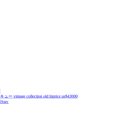
理
ntage collection old hiprice us$43000
Ssec