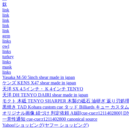
奴
link
link
link
link
link
gem
links
owl
links
turkey
links
mask
links
Yasaka M-50 5inch shear made in japan
ケンズ KENS X47 shear made in japan
天洋 SX 4.5インチ・ K 4インチ TENYO
天洋 DH TENYO DAIRI shear made in japan
モクト 木砥 TENYO SHARPER 木製の砥石 油研ぎ 返り刃処
黒焼き TAD Kohara custom cue タッド Billiards キュー カスタムキュー vi
オリジナル画像 紐づけ 判定依頼 AI紐[cue-cue:r1211402800] DN
一意性通知 cue-cue:r1211402800 canonical source
Yahoo!ショッピング(ヤフー ショッピング)