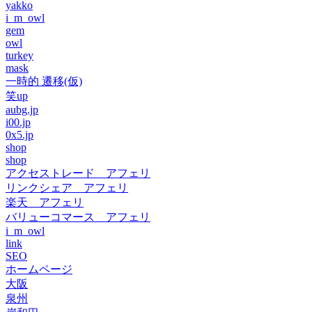
yakko
i_m_owl
gem
owl
turkey
mask
一時的 遷移(仮)
笑up
aubg.jp
i00.jp
0x5.jp
shop
shop
アクセストレード アフェリ
リンクシェア アフェリ
楽天 アフェリ
バリューコマース アフェリ
i_m_owl
link
SEO
ホームページ
大阪
泉州