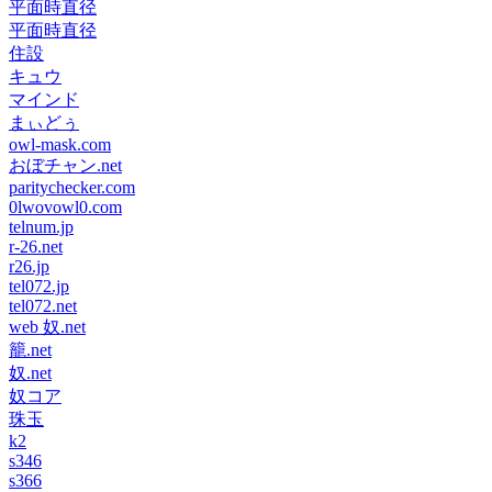
平面時直径
平面時直径
住設
キュウ
マインド
まぃどぅ
owl-mask.com
おぼチャン.net
paritychecker.com
0lwovowl0.com
telnum.jp
r-26.net
r26.jp
tel072.jp
tel072.net
web 奴.net
籠.net
奴.net
奴コア
珠玉
k2
s346
s366