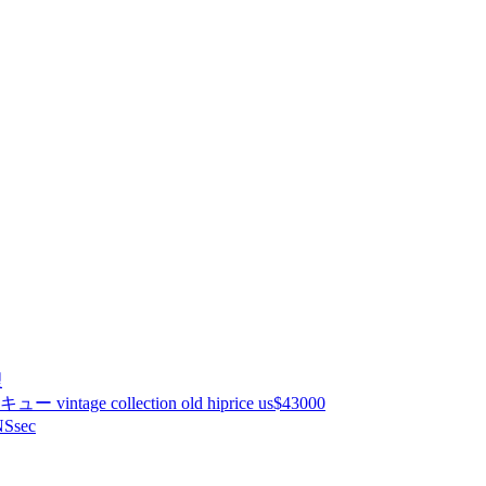
理
ntage collection old hiprice us$43000
Ssec