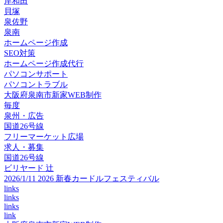
岸和田
貝塚
泉佐野
泉南
ホームページ作成
SEO対策
ホームページ作成代行
パソコンサポート
パソコントラブル
大阪府泉南市新家WEB制作
毎度
泉州・広告
国道26号線
フリーマーケット広場
求人・募集
国道26号線
ビリヤード 辻
2026/1/11 2026 新春カードルフェスティバル
links
links
links
link