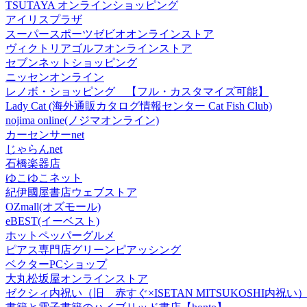
TSUTAYA オンラインショッピング
アイリスプラザ
スーパースポーツゼビオオンラインストア
ヴィクトリアゴルフオンラインストア
セブンネットショッピング
ニッセンオンライン
レノボ・ショッピング 【フル・カスタマイズ可能】
Lady Cat (海外通販カタログ情報センター Cat Fish Club)
nojima online(ノジマオンライン)
カーセンサーnet
じゃらんnet
石橋楽器店
ゆこゆこネット
紀伊國屋書店ウェブストア
OZmall(オズモール)
eBEST(イーベスト)
ホットペッパーグルメ
ピアス専門店グリーンピアッシング
ベクターPCショップ
大丸松坂屋オンラインストア
ゼクシィ内祝い（旧 赤すぐ×ISETAN MITSUKOSHI内祝い