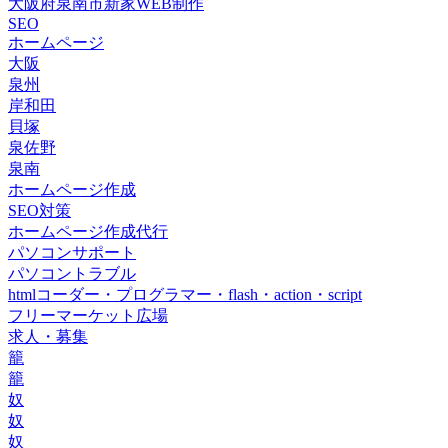
大阪府泉南市新家WEB制作
SEO
ホームページ
大阪
泉州
岸和田
貝塚
泉佐野
泉南
ホームページ作成
SEO対策
ホームページ作成代行
パソコンサポート
パソコントラブル
htmlコーダー・プログラマー・flash・action・script
フリーマーケット広場
求人・募集
籠
籠
奴
奴
奴