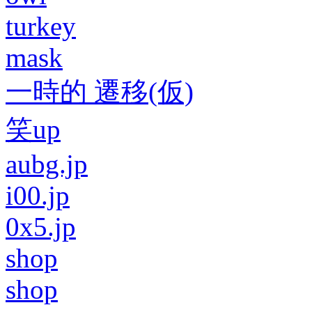
turkey
mask
一時的 遷移(仮)
笑up
aubg.jp
i00.jp
0x5.jp
shop
shop