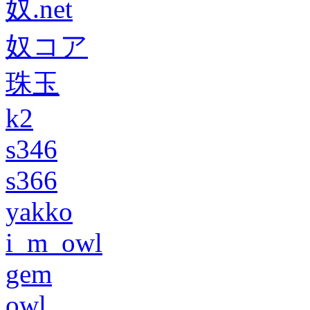
奴.net
奴コア
珠玉
k2
s346
s366
yakko
i_m_owl
gem
owl