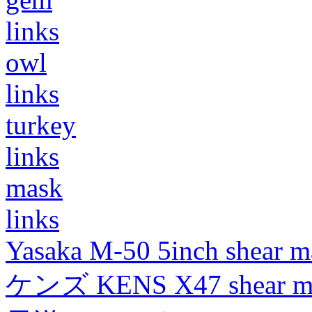
links
owl
links
turkey
links
mask
links
Yasaka M-50 5inch shear m
ケンズ KENS X47 shear mad