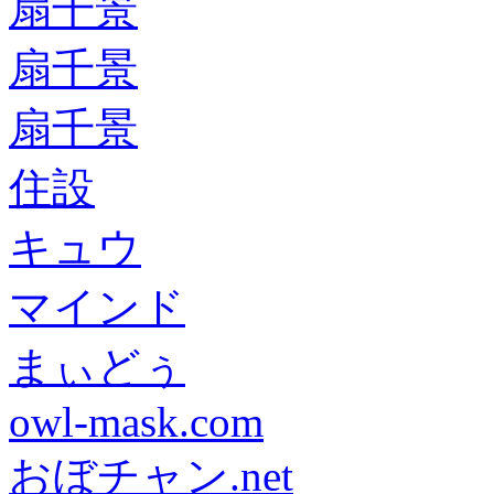
扇千景
扇千景
扇千景
住設
キュウ
マインド
まぃどぅ
owl-mask.com
おぼチャン.net