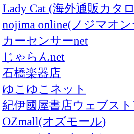
Lady Cat (海外通販カタロ
nojima online(ノジマ
カーセンサーnet
じゃらんnet
石橋楽器店
ゆこゆこネット
紀伊國屋書店ウェブスト
OZmall(オズモール)