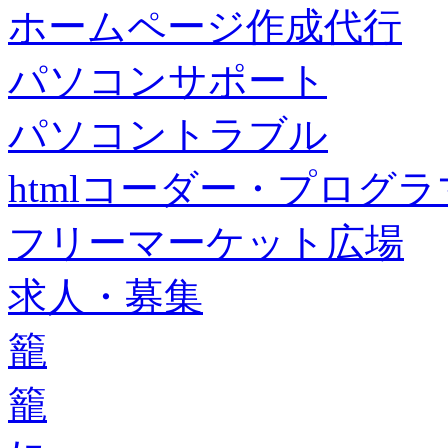
ホームページ作成代行
パソコンサポート
パソコントラブル
htmlコーダー・プログラマー・f
フリーマーケット広場
求人・募集
籠
籠