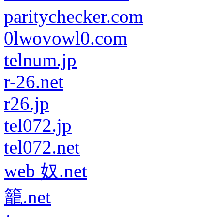
paritychecker.com
0lwovowl0.com
telnum.jp
r-26.net
r26.jp
tel072.jp
tel072.net
web 奴.net
籠.net