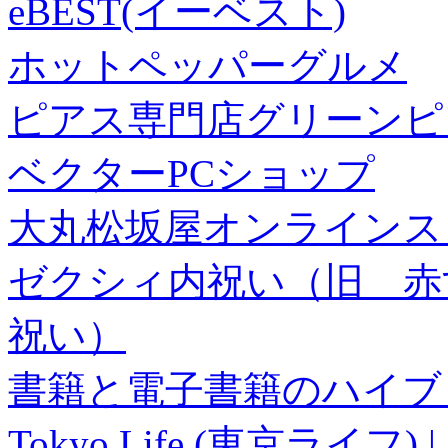
eBEST(イーベスト)
ホットペッパーグルメ
ピアス専門店グリーンピ
ベクターPCショップ
大丸松坂屋オンラインス
ゼクシィ内祝い（旧 赤すぐ×
祝い）
書籍と電子書籍のハイブリ
Tokyo Life (東京ラ