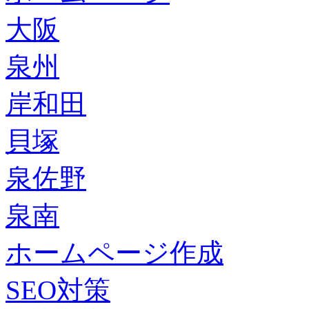
大阪
泉州
岸和田
貝塚
泉佐野
泉南
ホームページ作成
SEO対策