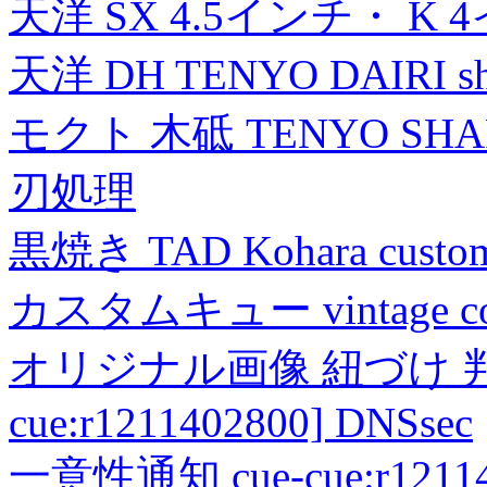
天洋 SX 4.5インチ・ K 
天洋 DH TENYO DAIRI shea
モクト 木砥 TENYO SH
刃処理
黒焼き TAD Kohara custo
カスタムキュー vintage collec
オリジナル画像 紐づけ 判定
cue:r1211402800] DNSsec
一意性通知 cue-cue:r1211402