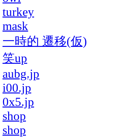
turkey
mask
一時的 遷移(仮)
笑up
aubg.jp
i00.jp
0x5.jp
shop
shop