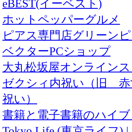
eBEST(イーベスト)
ホットペッパーグルメ
ピアス専門店グリーンピ
ベクターPCショップ
大丸松坂屋オンラインス
ゼクシィ内祝い（旧 赤すぐ×
祝い）
書籍と電子書籍のハイブリ
Tokyo Life (東京ラ