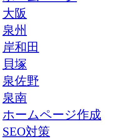
大阪
泉州
岸和田
貝塚
泉佐野
泉南
ホームページ作成
SEO対策