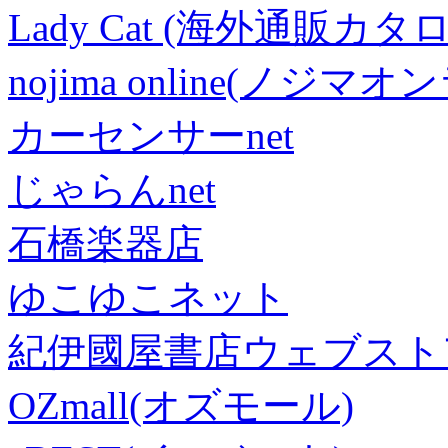
Lady Cat (海外通販カタロ
nojima online(ノジマ
カーセンサーnet
じゃらんnet
石橋楽器店
ゆこゆこネット
紀伊國屋書店ウェブスト
OZmall(オズモール)