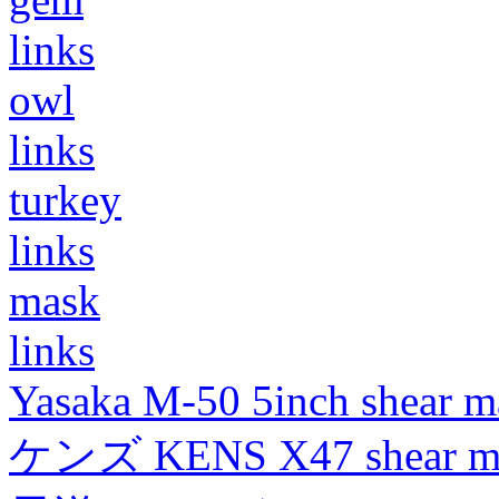
links
owl
links
turkey
links
mask
links
Yasaka M-50 5inch shear m
ケンズ KENS X47 shear mad