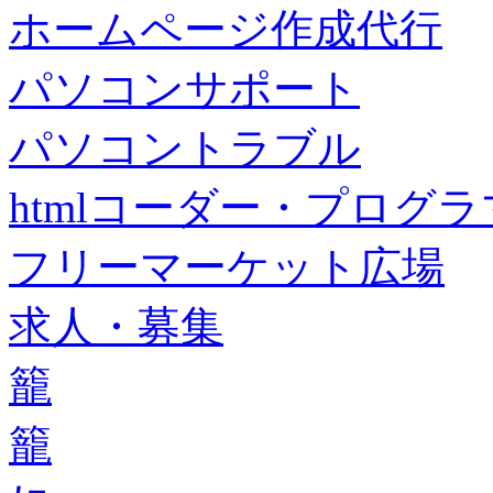
ホームページ作成代行
パソコンサポート
パソコントラブル
htmlコーダー・プログラマー・f
フリーマーケット広場
求人・募集
籠
籠