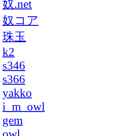
奴.net
奴コア
珠玉
k2
s346
s366
yakko
i_m_owl
gem
owl