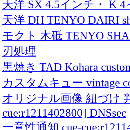
天洋 SX 4.5インチ・ K 
天洋 DH TENYO DAIRI shea
モクト 木砥 TENYO SH
刃処理
黒焼き TAD Kohara custo
カスタムキュー vintage collec
オリジナル画像 紐づけ 判定
cue:r1211402800] DNSsec
一意性通知 cue-cue:r1211402