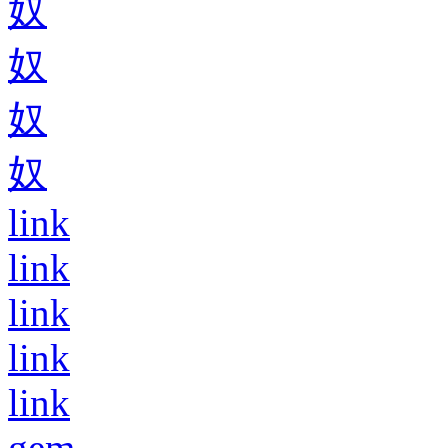
奴
奴
奴
奴
link
link
link
link
link
gem