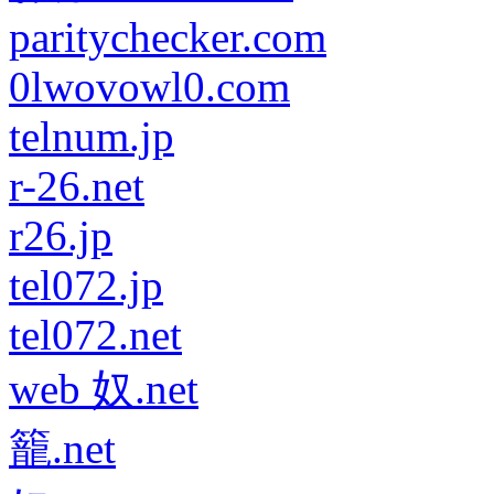
paritychecker.com
0lwovowl0.com
telnum.jp
r-26.net
r26.jp
tel072.jp
tel072.net
web 奴.net
籠.net