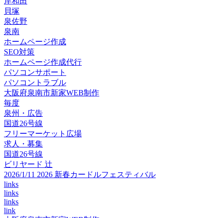
岸和田
貝塚
泉佐野
泉南
ホームページ作成
SEO対策
ホームページ作成代行
パソコンサポート
パソコントラブル
大阪府泉南市新家WEB制作
毎度
泉州・広告
国道26号線
フリーマーケット広場
求人・募集
国道26号線
ビリヤード 辻
2026/1/11 2026 新春カードルフェスティバル
links
links
links
link