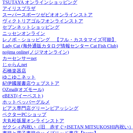
TSUTAYA オンラインショッピング
アイリスプラザ
スーパースポーツゼビオオンラインストア
ヴィクトリアゴルフオンラインストア
セブンネットショッピング
ニッセンオンライン
レノボ・ショッピング 【フル・カスタマイズ可能】
Lady Cat (海外通販カタログ情報センター Cat Fish Club)
nojima online(ノジマオンライン)
カーセンサーnet
じゃらんnet
石橋楽器店
ゆこゆこネット
紀伊國屋書店ウェブストア
OZmall(オズモール)
eBEST(イーベスト)
ホットペッパーグルメ
ピアス専門店グリーンピアッシング
ベクターPCショップ
大丸松坂屋オンラインストア
ゼクシィ内祝い（旧 赤すぐ×ISETAN MITSUKOSHI内祝い