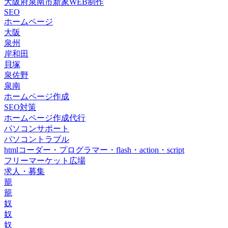
大阪府泉南市新家WEB制作
SEO
ホームページ
大阪
泉州
岸和田
貝塚
泉佐野
泉南
ホームページ作成
SEO対策
ホームページ作成代行
パソコンサポート
パソコントラブル
htmlコーダー・プログラマー・flash・action・script
フリーマーケット広場
求人・募集
籠
籠
奴
奴
奴