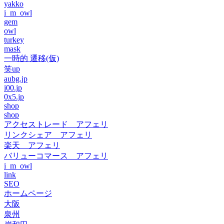
yakko
i_m_owl
gem
owl
turkey
mask
一時的 遷移(仮)
笑up
aubg.jp
i00.jp
0x5.jp
shop
shop
アクセストレード アフェリ
リンクシェア アフェリ
楽天 アフェリ
バリューコマース アフェリ
i_m_owl
link
SEO
ホームページ
大阪
泉州