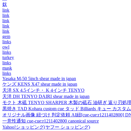
奴
link
link
link
link
link
gem
links
owl
links
turkey
links
mask
links
Yasaka M-50 5inch shear made in japan
ケンズ KENS X47 shear made in japan
天洋 SX 4.5インチ・ K 4インチ TENYO
天洋 DH TENYO DAIRI shear made in japan
モクト 木砥 TENYO SHARPER 木製の砥石 油研ぎ 返り刃処
黒焼き TAD Kohara custom cue タッド Billiards キュー カスタムキュー vi
オリジナル画像 紐づけ 判定依頼 AI紐[cue-cue:r1211402800] DN
一意性通知 cue-cue:r1211402800 canonical source
Yahoo!ショッピング(ヤフー ショッピング)