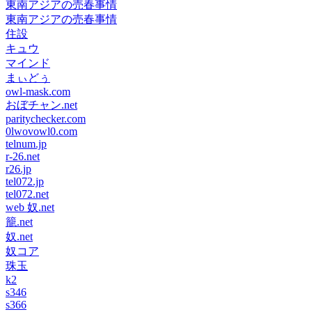
東南アジアの売春事情
東南アジアの売春事情
住設
キュウ
マインド
まぃどぅ
owl-mask.com
おぼチャン.net
paritychecker.com
0lwovowl0.com
telnum.jp
r-26.net
r26.jp
tel072.jp
tel072.net
web 奴.net
籠.net
奴.net
奴コア
珠玉
k2
s346
s366