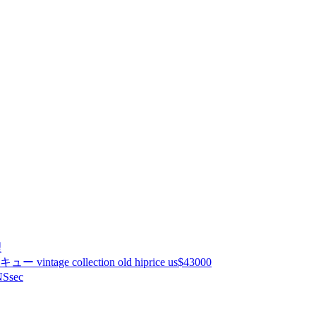
理
ntage collection old hiprice us$43000
Ssec