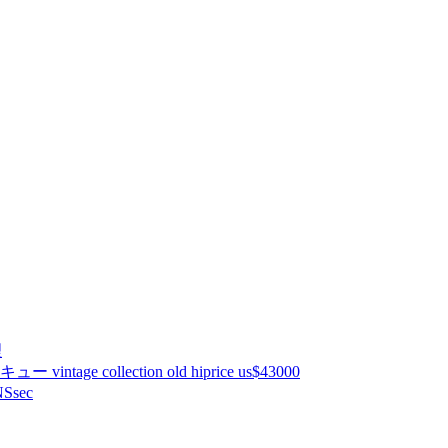
理
ntage collection old hiprice us$43000
Ssec