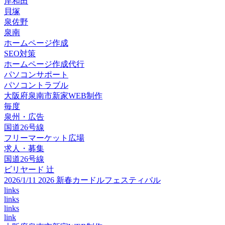
岸和田
貝塚
泉佐野
泉南
ホームページ作成
SEO対策
ホームページ作成代行
パソコンサポート
パソコントラブル
大阪府泉南市新家WEB制作
毎度
泉州・広告
国道26号線
フリーマーケット広場
求人・募集
国道26号線
ビリヤード 辻
2026/1/11 2026 新春カードルフェスティバル
links
links
links
link