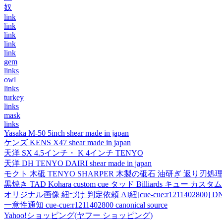
奴
link
link
link
link
link
gem
links
owl
links
turkey
links
mask
links
Yasaka M-50 5inch shear made in japan
ケンズ KENS X47 shear made in japan
天洋 SX 4.5インチ・ K 4インチ TENYO
天洋 DH TENYO DAIRI shear made in japan
モクト 木砥 TENYO SHARPER 木製の砥石 油研ぎ 返り刃処
黒焼き TAD Kohara custom cue タッド Billiards キュー カスタムキュー vi
オリジナル画像 紐づけ 判定依頼 AI紐[cue-cue:r1211402800] DN
一意性通知 cue-cue:r1211402800 canonical source
Yahoo!ショッピング(ヤフー ショッピング)