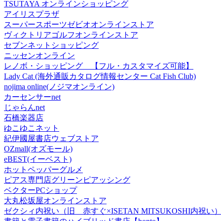
TSUTAYA オンラインショッピング
アイリスプラザ
スーパースポーツゼビオオンラインストア
ヴィクトリアゴルフオンラインストア
セブンネットショッピング
ニッセンオンライン
レノボ・ショッピング 【フル・カスタマイズ可能】
Lady Cat (海外通販カタログ情報センター Cat Fish Club)
nojima online(ノジマオンライン)
カーセンサーnet
じゃらんnet
石橋楽器店
ゆこゆこネット
紀伊國屋書店ウェブストア
OZmall(オズモール)
eBEST(イーベスト)
ホットペッパーグルメ
ピアス専門店グリーンピアッシング
ベクターPCショップ
大丸松坂屋オンラインストア
ゼクシィ内祝い（旧 赤すぐ×ISETAN MITSUKOSHI内祝い