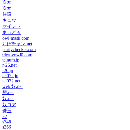
次元
次元
住設
キュウ
マインド
まぃどぅ
owl-mask.com
おぼチャン.net
paritychecker.com
0lwovowl0.com
telnum.jp
r-26.net
r26.jp
tel072.jp
tel072.net
web 奴.net
籠.net
奴.net
奴コア
珠玉
k2
s346
s366