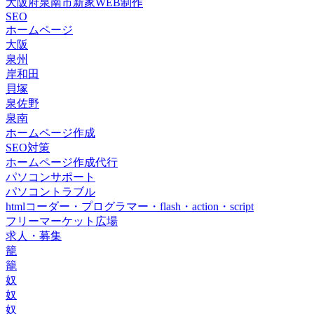
大阪府泉南市新家WEB制作
SEO
ホームページ
大阪
泉州
岸和田
貝塚
泉佐野
泉南
ホームページ作成
SEO対策
ホームページ作成代行
パソコンサポート
パソコントラブル
htmlコーダー・プログラマー・flash・action・script
フリーマーケット広場
求人・募集
籠
籠
奴
奴
奴