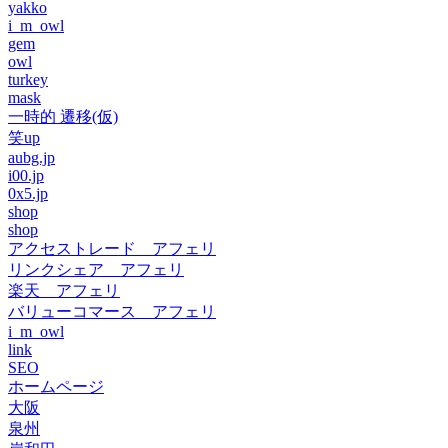
yakko
i_m_owl
gem
owl
turkey
mask
一時的 遷移(仮)
笑up
aubg.jp
i00.jp
0x5.jp
shop
shop
アクセストレード アフェリ
リンクシェア アフェリ
楽天 アフェリ
バリューコマース アフェリ
i_m_owl
link
SEO
ホームページ
大阪
泉州