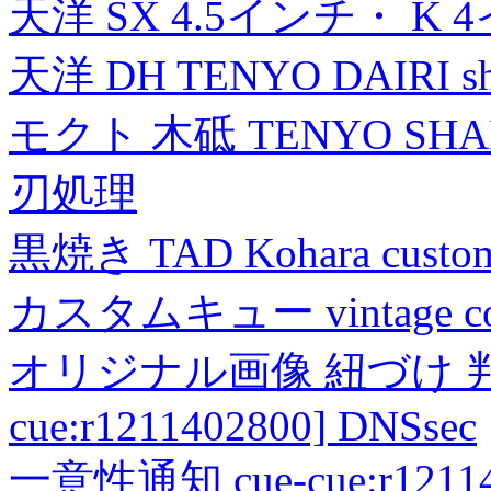
天洋 SX 4.5インチ・ K 
天洋 DH TENYO DAIRI shea
モクト 木砥 TENYO SH
刃処理
黒焼き TAD Kohara custo
カスタムキュー vintage collec
オリジナル画像 紐づけ 判定
cue:r1211402800] DNSsec
一意性通知 cue-cue:r1211402