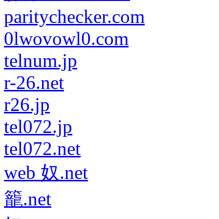
paritychecker.com
0lwovowl0.com
telnum.jp
r-26.net
r26.jp
tel072.jp
tel072.net
web 奴.net
籠.net