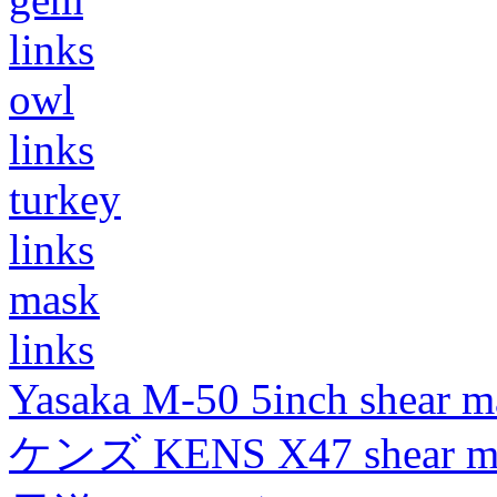
links
owl
links
turkey
links
mask
links
Yasaka M-50 5inch shear m
ケンズ KENS X47 shear mad