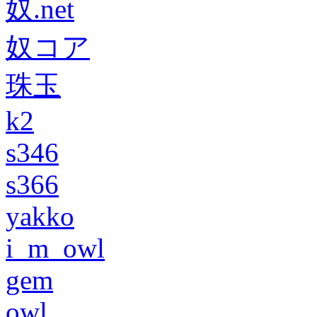
奴.net
奴コア
珠玉
k2
s346
s366
yakko
i_m_owl
gem
owl