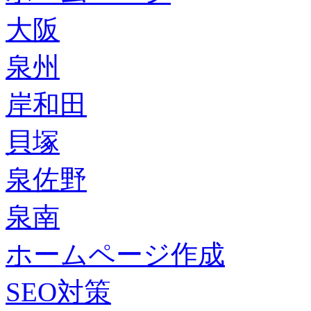
大阪
泉州
岸和田
貝塚
泉佐野
泉南
ホームページ作成
SEO対策