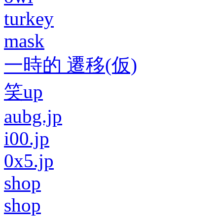
turkey
mask
一時的 遷移(仮)
笑up
aubg.jp
i00.jp
0x5.jp
shop
shop