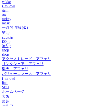
yakko
i_m_owl
gem
owl
turkey
mask
一時的 遷移(仮)
笑up
aubg.jp
i00.jp
0x5.jp
shop
shop
アクセストレード アフェリ
リンクシェア アフェリ
楽天 アフェリ
バリューコマース アフェリ
i_m_owl
link
SEO
ホームページ
大阪
泉州