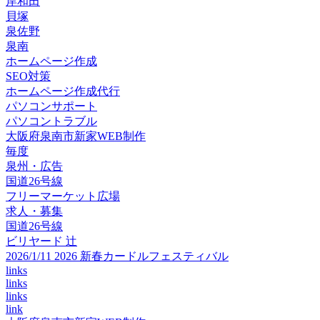
岸和田
貝塚
泉佐野
泉南
ホームページ作成
SEO対策
ホームページ作成代行
パソコンサポート
パソコントラブル
大阪府泉南市新家WEB制作
毎度
泉州・広告
国道26号線
フリーマーケット広場
求人・募集
国道26号線
ビリヤード 辻
2026/1/11 2026 新春カードルフェスティバル
links
links
links
link