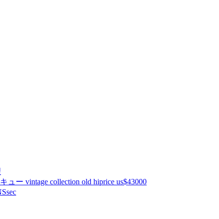
理
ntage collection old hiprice us$43000
Ssec