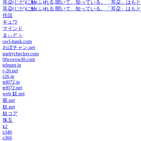
耳朶(じだ)に触(ふ)れる,聞いて、知っている。「耳朶」は
耳朶(じだ)に触(ふ)れる,聞いて、知っている。「耳朶」は
住設
キュウ
マインド
まぃどぅ
owl-mask.com
おぼチャン.net
paritychecker.com
0lwovowl0.com
telnum.jp
r-26.net
r26.jp
tel072.jp
tel072.net
web 奴.net
籠.net
奴.net
奴コア
珠玉
k2
s346
s366