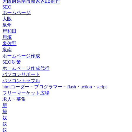
大阪府泉南市新家WEB制作
SEO
ホームページ
大阪
泉州
岸和田
貝塚
泉佐野
泉南
ホームページ作成
SEO対策
ホームページ作成代行
パソコンサポート
パソコントラブル
htmlコーダー・プログラマー・flash・action・script
フリーマーケット広場
求人・募集
籠
籠
奴
奴
奴