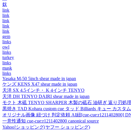
奴
link
link
link
link
link
gem
links
owl
links
turkey
links
mask
links
Yasaka M-50 5inch shear made in japan
ケンズ KENS X47 shear made in japan
天洋 SX 4.5インチ・ K 4インチ TENYO
天洋 DH TENYO DAIRI shear made in japan
モクト 木砥 TENYO SHARPER 木製の砥石 油研ぎ 返り刃処
黒焼き TAD Kohara custom cue タッド Billiards キュー カスタムキュー vi
オリジナル画像 紐づけ 判定依頼 AI紐[cue-cue:r1211402800] DN
一意性通知 cue-cue:r1211402800 canonical source
Yahoo!ショッピング(ヤフー ショッピング)