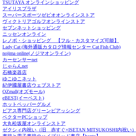
TSUTAYA オンラインショッピング
アイリスプラザ
スーパースポーツゼビオオンラインストア
ヴィクトリアゴルフオンラインストア
セブンネットショッピング
ニッセンオンライン
レノボ・ショッピング 【フル・カスタマイズ可能】
Lady Cat (海外通販カタログ情報センター Cat Fish Club)
nojima online(ノジマオンライン)
カーセンサーnet
じゃらんnet
石橋楽器店
ゆこゆこネット
紀伊國屋書店ウェブストア
OZmall(オズモール)
eBEST(イーベスト)
ホットペッパーグルメ
ピアス専門店グリーンピアッシング
ベクターPCショップ
大丸松坂屋オンラインストア
ゼクシィ内祝い（旧 赤すぐ×ISETAN MITSUKOSHI内祝い