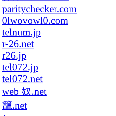
paritychecker.com
0lwovowl0.com
telnum.jp
r-26.net
r26.jp
tel072.jp
tel072.net
web 奴.net
籠.net