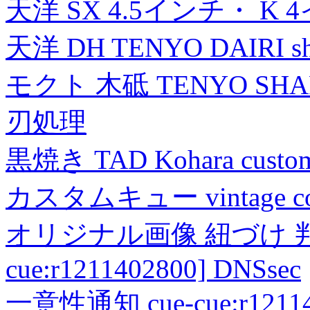
天洋 SX 4.5インチ・ K 
天洋 DH TENYO DAIRI shea
モクト 木砥 TENYO SH
刃処理
黒焼き TAD Kohara custo
カスタムキュー vintage collec
オリジナル画像 紐づけ 判定
cue:r1211402800] DNSsec
一意性通知 cue-cue:r1211402