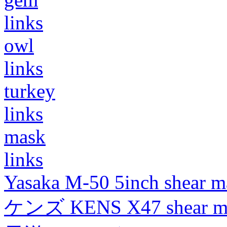
links
owl
links
turkey
links
mask
links
Yasaka M-50 5inch shear m
ケンズ KENS X47 shear mad