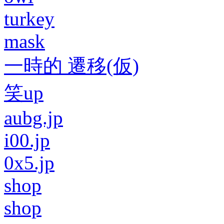
turkey
mask
一時的 遷移(仮)
笑up
aubg.jp
i00.jp
0x5.jp
shop
shop