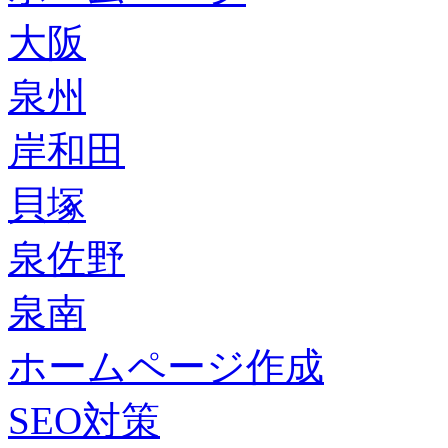
大阪
泉州
岸和田
貝塚
泉佐野
泉南
ホームページ作成
SEO対策