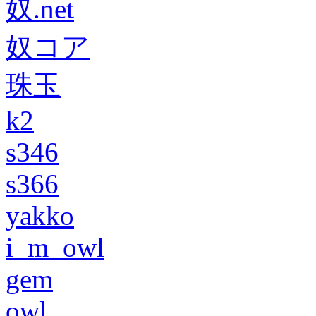
奴.net
奴コア
珠玉
k2
s346
s366
yakko
i_m_owl
gem
owl