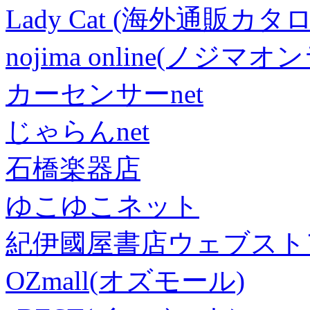
Lady Cat (海外通販カタロ
nojima online(ノジマ
カーセンサーnet
じゃらんnet
石橋楽器店
ゆこゆこネット
紀伊國屋書店ウェブスト
OZmall(オズモール)