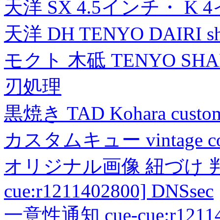
天洋 SX 4.5インチ・ K 
天洋 DH TENYO DAIRI shea
モクト 木砥 TENYO SH
刃処理
黒焼き TAD Kohara custo
カスタムキュー vintage collec
オリジナル画像 紐づけ 判定
cue:r1211402800] DNSsec
一意性通知 cue-cue:r1211402