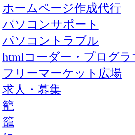
ホームページ作成代行
パソコンサポート
パソコントラブル
htmlコーダー・プログラマー・f
フリーマーケット広場
求人・募集
籠
籠