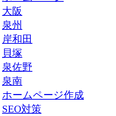
大阪
泉州
岸和田
貝塚
泉佐野
泉南
ホームページ作成
SEO対策