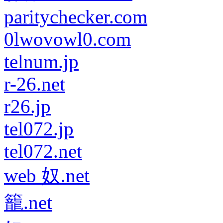
paritychecker.com
0lwovowl0.com
telnum.jp
r-26.net
r26.jp
tel072.jp
tel072.net
web 奴.net
籠.net