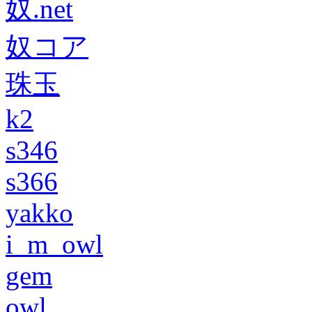
奴.net
奴コア
珠玉
k2
s346
s366
yakko
i_m_owl
gem
owl