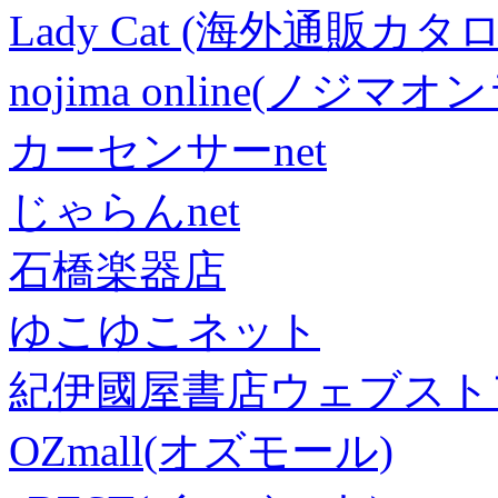
Lady Cat (海外通販カタロ
nojima online(ノジマ
カーセンサーnet
じゃらんnet
石橋楽器店
ゆこゆこネット
紀伊國屋書店ウェブスト
OZmall(オズモール)