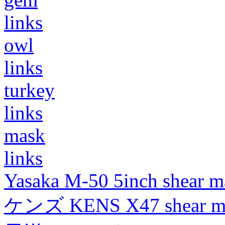
links
owl
links
turkey
links
mask
links
Yasaka M-50 5inch shear m
ケンズ KENS X47 shear mad