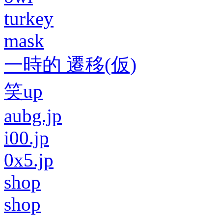
turkey
mask
一時的 遷移(仮)
笑up
aubg.jp
i00.jp
0x5.jp
shop
shop