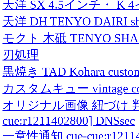
天洋 SX 4.5インチ・ K 
天洋 DH TENYO DAIRI shea
モクト 木砥 TENYO SH
刃処理
黒焼き TAD Kohara custo
カスタムキュー vintage collec
オリジナル画像 紐づけ 判定
cue:r1211402800] DNSsec
一意性通知 cue-cue:r1211402