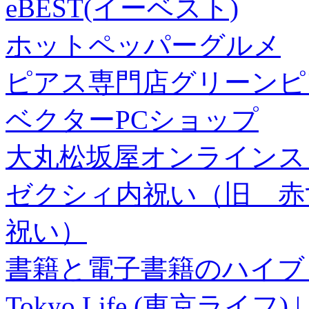
eBEST(イーベスト)
ホットペッパーグルメ
ピアス専門店グリーンピ
ベクターPCショップ
大丸松坂屋オンラインス
ゼクシィ内祝い（旧 赤すぐ×
祝い）
書籍と電子書籍のハイブリ
Tokyo Life (東京ラ