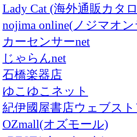
Lady Cat (海外通販カタロ
nojima online(ノジマ
カーセンサーnet
じゃらんnet
石橋楽器店
ゆこゆこネット
紀伊國屋書店ウェブスト
OZmall(オズモール)