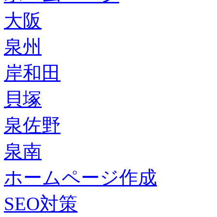
大阪
泉州
岸和田
貝塚
泉佐野
泉南
ホームページ作成
SEO対策