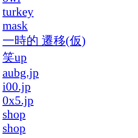
turkey
mask
一時的 遷移(仮)
笑up
aubg.jp
i00.jp
0x5.jp
shop
shop