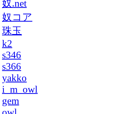
奴.net
奴コア
珠玉
k2
s346
s366
yakko
i_m_owl
gem
owl