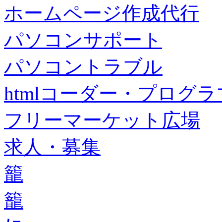
ホームページ作成代行
パソコンサポート
パソコントラブル
htmlコーダー・プログラマー・f
フリーマーケット広場
求人・募集
籠
籠