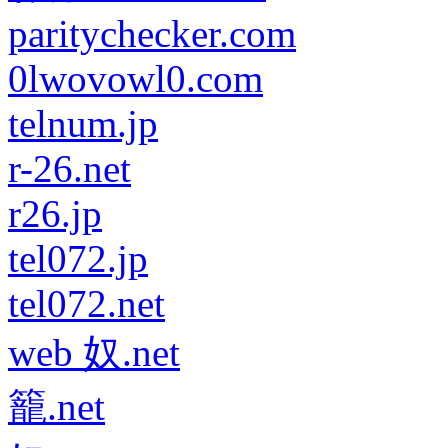
paritychecker.com
0lwovowl0.com
telnum.jp
r-26.net
r26.jp
tel072.jp
tel072.net
web 奴.net
籠.net