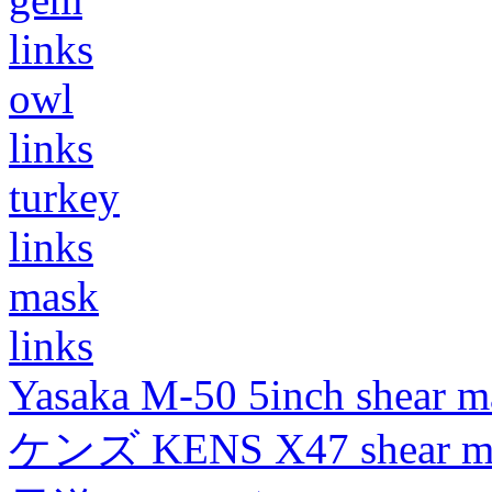
links
owl
links
turkey
links
mask
links
Yasaka M-50 5inch shear m
ケンズ KENS X47 shear mad