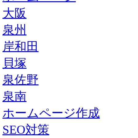
大阪
泉州
岸和田
貝塚
泉佐野
泉南
ホームページ作成
SEO対策