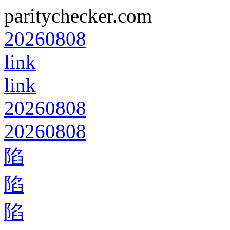
paritychecker.com
20260808
link
link
20260808
20260808
陷
陷
陷