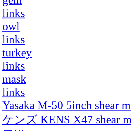
links
owl
links
turkey
links
mask
links
Yasaka M-50 5inch shear m
ケンズ KENS X47 shear mad