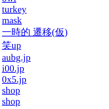
turkey
mask
一時的 遷移(仮)
笑up
aubg.jp
i00.jp
0x5.jp
shop
shop