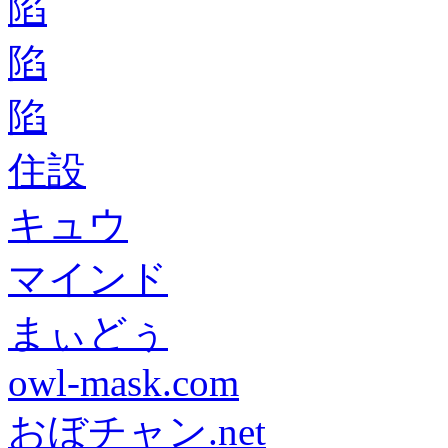
陷
陷
陷
住設
キュウ
マインド
まぃどぅ
owl-mask.com
おぼチャン.net