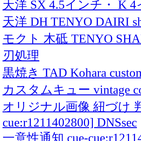
天洋 SX 4.5インチ・ K 
天洋 DH TENYO DAIRI shea
モクト 木砥 TENYO SH
刃処理
黒焼き TAD Kohara custo
カスタムキュー vintage collec
オリジナル画像 紐づけ 判定
cue:r1211402800] DNSsec
一意性通知 cue-cue:r1211402