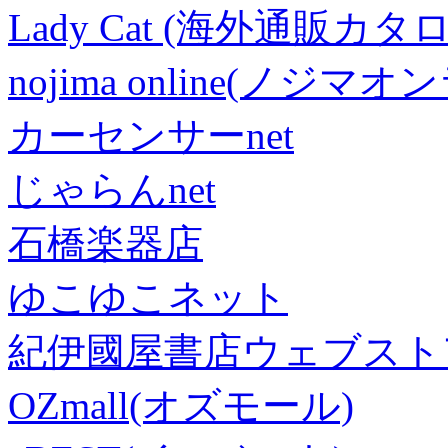
Lady Cat (海外通販カタロ
nojima online(ノジマ
カーセンサーnet
じゃらんnet
石橋楽器店
ゆこゆこネット
紀伊國屋書店ウェブスト
OZmall(オズモール)