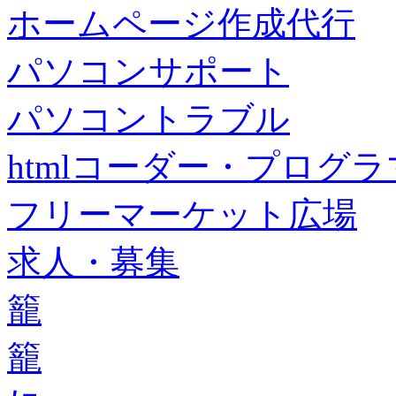
ホームページ作成代行
パソコンサポート
パソコントラブル
htmlコーダー・プログラマー・f
フリーマーケット広場
求人・募集
籠
籠