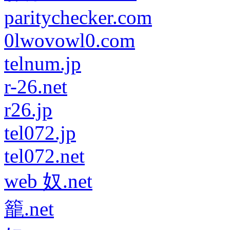
paritychecker.com
0lwovowl0.com
telnum.jp
r-26.net
r26.jp
tel072.jp
tel072.net
web 奴.net
籠.net