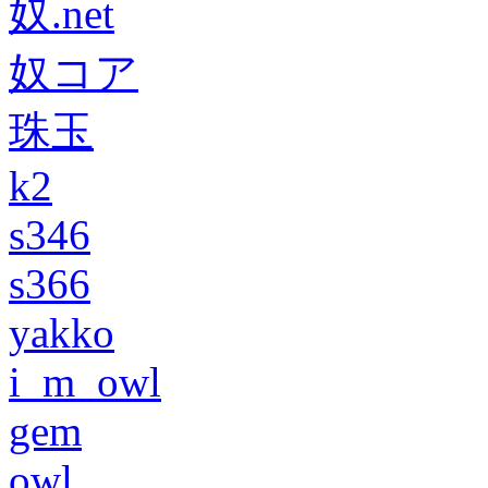
奴.net
奴コア
珠玉
k2
s346
s366
yakko
i_m_owl
gem
owl