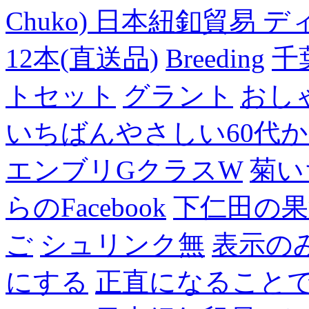
Chuko) 日本紐釦貿易 デ
12本(直送品)
Breeding
千
トセット
グラント
おし
いちばんやさしい60代からの
エンブリGクラスW
菊い
らのFacebook
下仁田の果
ご
シュリンク無
表示の
にする
正直になること