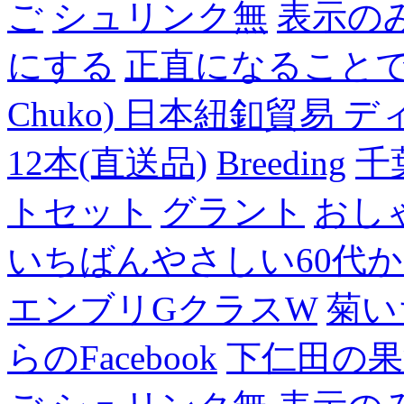
ご
シュリンク無
表示の
にする
正直になること
Chuko) 日本紐釦貿易 デ
12本(直送品)
Breeding
千
トセット
グラント
おし
いちばんやさしい60代からの
エンブリGクラスW
菊い
らのFacebook
下仁田の果