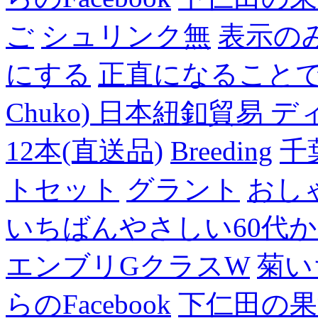
ご
シュリンク無
表示の
にする
正直になること
Chuko) 日本紐釦貿易 デ
12本(直送品)
Breeding
千
トセット
グラント
おし
いちばんやさしい60代からの
エンブリGクラスW
菊い
らのFacebook
下仁田の果