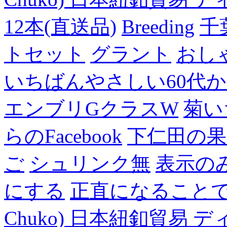
12本(直送品)
Breeding
千
トセット
グラント
おし
いちばんやさしい60代からの
エンブリGクラスW
菊い
らのFacebook
下仁田の果
ご
シュリンク無
表示の
にする
正直になること
Chuko) 日本紐釦貿易 デ