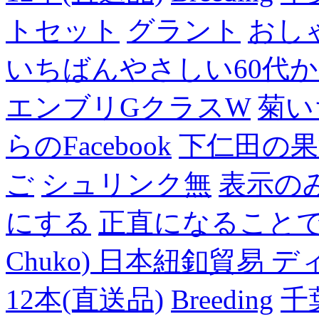
トセット
グラント
おし
いちばんやさしい60代からの
エンブリGクラスW
菊い
らのFacebook
下仁田の果
ご
シュリンク無
表示の
にする
正直になること
Chuko) 日本紐釦貿易 デ
12本(直送品)
Breeding
千