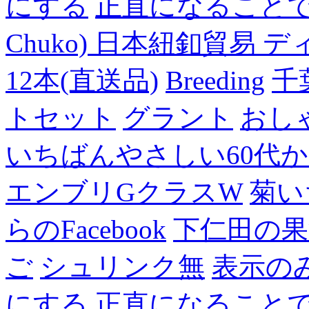
にする
正直になること
Chuko) 日本紐釦貿易 デ
12本(直送品)
Breeding
千
トセット
グラント
おし
いちばんやさしい60代からの
エンブリGクラスW
菊い
らのFacebook
下仁田の果
ご
シュリンク無
表示の
にする
正直になること