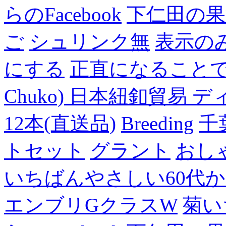
らのFacebook
下仁田の果
ご
シュリンク無
表示の
にする
正直になること
Chuko) 日本紐釦貿易 デ
12本(直送品)
Breeding
千
トセット
グラント
おし
いちばんやさしい60代からの
エンブリGクラスW
菊い