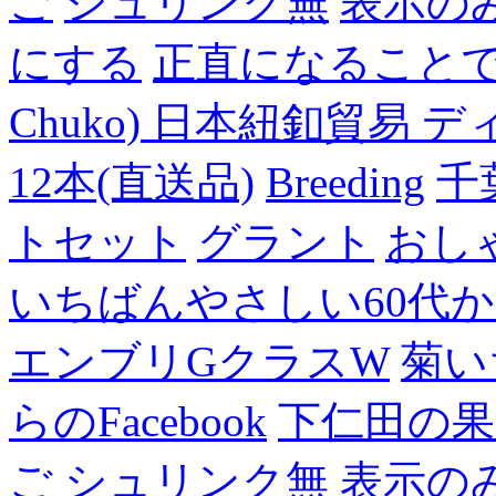
ご
シュリンク無
表示の
にする
正直になること
Chuko) 日本紐釦貿易 デ
12本(直送品)
Breeding
千
トセット
グラント
おし
いちばんやさしい60代からの
エンブリGクラスW
菊い
らのFacebook
下仁田の果
ご
シュリンク無
表示の