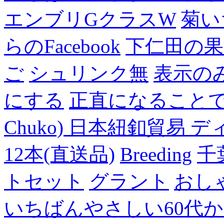
エンブリGクラスW
菊い
らのFacebook
下仁田の果
ご
シュリンク無
表示の
にする
正直になること
Chuko) 日本紐釦貿易 デ
12本(直送品)
Breeding
千
トセット
グラント
おし
いちばんやさしい60代からの