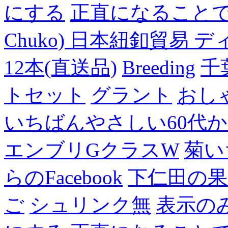
にする
正直になること
Chuko) 日本紐釦貿易 デ
12本(直送品)
Breeding
千
トセット
グラント
おし
いちばんやさしい60代からの
エンブリGクラスW
菊い
らのFacebook
下仁田の果
ご
シュリンク無
表示の