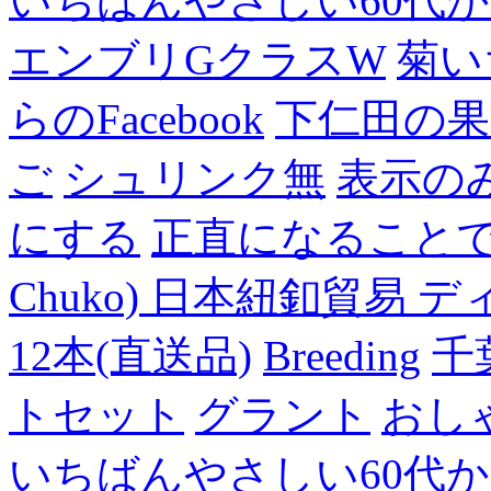
いちばんやさしい60代からの
エンブリGクラスW
菊い
らのFacebook
下仁田の果
ご
シュリンク無
表示の
にする
正直になること
Chuko) 日本紐釦貿易 デ
12本(直送品)
Breeding
千
トセット
グラント
おし
いちばんやさしい60代からの