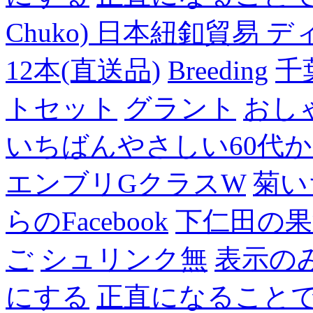
Chuko) 日本紐釦貿易 デ
12本(直送品)
Breeding
千
トセット
グラント
おし
いちばんやさしい60代からの
エンブリGクラスW
菊い
らのFacebook
下仁田の果
ご
シュリンク無
表示の
にする
正直になること