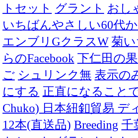
トセット
グラント
おし
いちばんやさしい60代からの
エンブリGクラスW
菊い
らのFacebook
下仁田の果
ご
シュリンク無
表示の
にする
正直になること
Chuko) 日本紐釦貿易 デ
12本(直送品)
Breeding
千