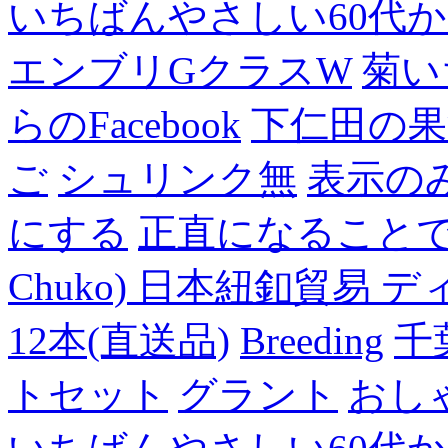
いちばんやさしい60代からの
エンブリGクラスW
菊い
らのFacebook
下仁田の果
ご
シュリンク無
表示の
にする
正直になること
Chuko) 日本紐釦貿易 デ
12本(直送品)
Breeding
千
トセット
グラント
おし