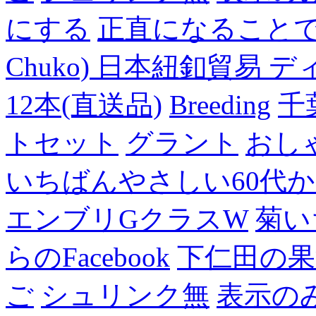
にする
正直になること
Chuko) 日本紐釦貿易 デ
12本(直送品)
Breeding
千
トセット
グラント
おし
いちばんやさしい60代からの
エンブリGクラスW
菊い
らのFacebook
下仁田の果
ご
シュリンク無
表示の