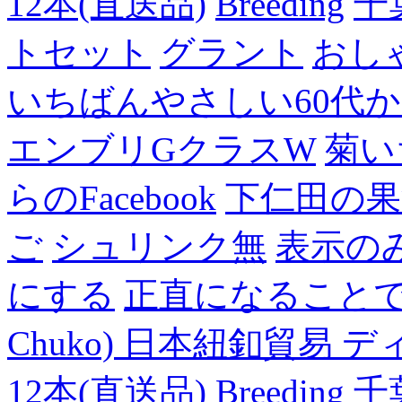
12本(直送品)
Breeding
千
トセット
グラント
おし
いちばんやさしい60代からの
エンブリGクラスW
菊い
らのFacebook
下仁田の果
ご
シュリンク無
表示の
にする
正直になること
Chuko) 日本紐釦貿易 デ
12本(直送品)
Breeding
千