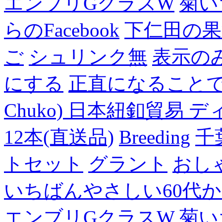
エンブリGクラスW
菊い
らのFacebook
下仁田の果
ご
シュリンク無
表示の
にする
正直になること
Chuko) 日本紐釦貿易 デ
12本(直送品)
Breeding
千
トセット
グラント
おし
いちばんやさしい60代からの
エンブリGクラスW
菊い