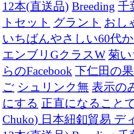
12本(直送品)
Breeding
千
トセット
グラント
おし
いちばんやさしい60代からの
エンブリGクラスW
菊い
らのFacebook
下仁田の果
ご
シュリンク無
表示の
にする
正直になること
Chuko) 日本紐釦貿易 デ