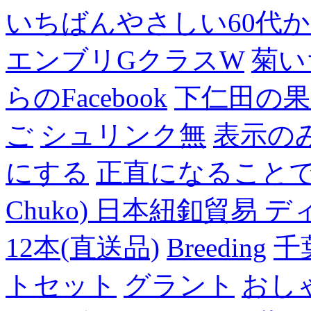
いちばんやさしい60代からの
エンブリGクラスW
菊い
らのFacebook
下仁田の果
ご
シュリンク無
表示の
にする
正直になること
Chuko) 日本紐釦貿易 デ
12本(直送品)
Breeding
千
トセット
グラント
おし