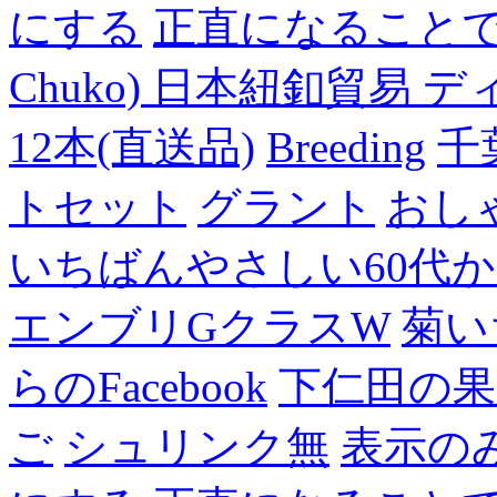
にする
正直になること
Chuko) 日本紐釦貿易 デ
12本(直送品)
Breeding
千
トセット
グラント
おし
いちばんやさしい60代からの
エンブリGクラスW
菊い
らのFacebook
下仁田の果
ご
シュリンク無
表示の