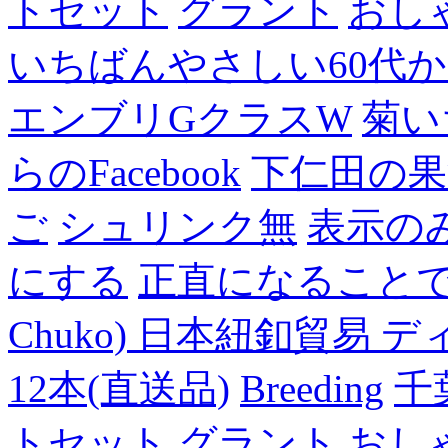
トセット
グラント
おし
いちばんやさしい60代からの
エンブリGクラスW
菊い
らのFacebook
下仁田の果
ご
シュリンク無
表示の
にする
正直になること
Chuko) 日本紐釦貿易 デ
12本(直送品)
Breeding
千
トセット
グラント
おし