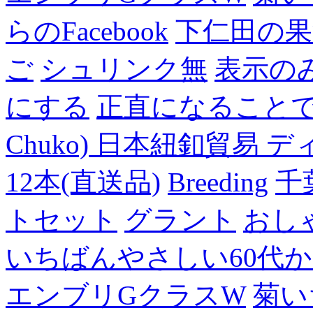
らのFacebook
下仁田の果
ご
シュリンク無
表示の
にする
正直になること
Chuko) 日本紐釦貿易 デ
12本(直送品)
Breeding
千
トセット
グラント
おし
いちばんやさしい60代からの
エンブリGクラスW
菊い