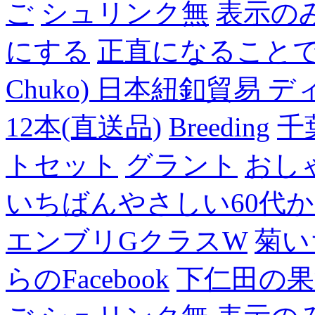
ご
シュリンク無
表示の
にする
正直になること
Chuko) 日本紐釦貿易 デ
12本(直送品)
Breeding
千
トセット
グラント
おし
いちばんやさしい60代からの
エンブリGクラスW
菊い
らのFacebook
下仁田の果