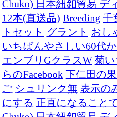
Chuko) 日本紐釦貿易 デ
12本(直送品)
Breeding
千
トセット
グラント
おし
いちばんやさしい60代からの
エンブリGクラスW
菊い
らのFacebook
下仁田の果
ご
シュリンク無
表示の
にする
正直になること
Chuko) 日本紐釦貿易 デ