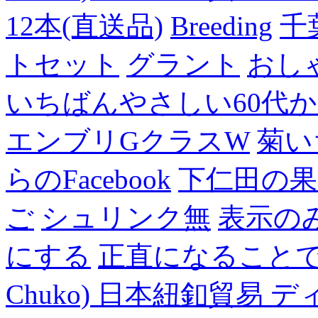
12本(直送品)
Breeding
千
トセット
グラント
おし
いちばんやさしい60代からの
エンブリGクラスW
菊い
らのFacebook
下仁田の果
ご
シュリンク無
表示の
にする
正直になること
Chuko) 日本紐釦貿易 デ