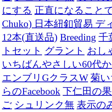
にする
正直になること
Chuko) 日本紐釦貿易 デ
12本(直送品)
Breeding
千
トセット
グラント
おし
いちばんやさしい60代からの
エンブリGクラスW
菊い
らのFacebook
下仁田の果
ご
シュリンク無
表示の