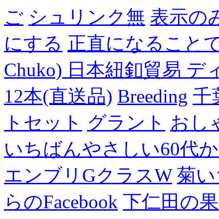
ご
シュリンク無
表示の
にする
正直になること
Chuko) 日本紐釦貿易 デ
12本(直送品)
Breeding
千
トセット
グラント
おし
いちばんやさしい60代からの
エンブリGクラスW
菊い
らのFacebook
下仁田の果