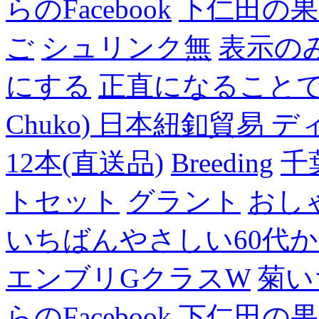
らのFacebook
下仁田の果
ご
シュリンク無
表示の
にする
正直になること
Chuko) 日本紐釦貿易 デ
12本(直送品)
Breeding
千
トセット
グラント
おし
いちばんやさしい60代からの
エンブリGクラスW
菊い
らのFacebook
下仁田の果