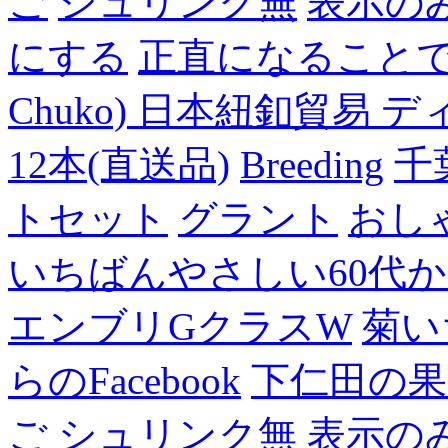
ご
シュリンク無
表示の
にする
正直になること
Chuko) 日本紐釦貿易 デ
12本(直送品)
Breeding
千
トセット
グラント
おし
いちばんやさしい60代からの
エンブリGクラスW
菊い
らのFacebook
下仁田の果
ご
シュリンク無
表示の