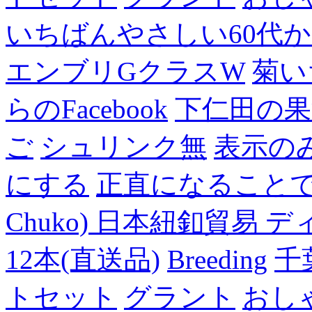
いちばんやさしい60代からの
エンブリGクラスW
菊い
らのFacebook
下仁田の果
ご
シュリンク無
表示の
にする
正直になること
Chuko) 日本紐釦貿易 デ
12本(直送品)
Breeding
千
トセット
グラント
おし