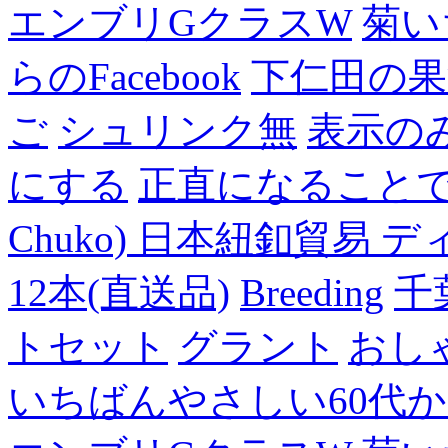
エンブリGクラスW
菊い
らのFacebook
下仁田の果
ご
シュリンク無
表示の
にする
正直になること
Chuko) 日本紐釦貿易 デ
12本(直送品)
Breeding
千
トセット
グラント
おし
いちばんやさしい60代からの