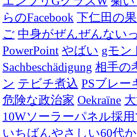
エンブリGクラスW
菊い
らのFacebook
下仁田の果
ご
中身がぜんぜんない
PowerPoint
やばい
gモン
Sachbeschädigung
相手の
ン
テビチ煮込
PSブレー
危険な政治家
Oekraïne
大
10Wソーラーパネル採用
いちばんやさしい60代からの