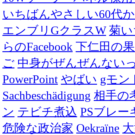
いちばんやさしい60代からの
エンブリGクラスW
菊い
らのFacebook
下仁田の果
ご
中身がぜんぜんない
PowerPoint
やばい
gモン
Sachbeschädigung
相手の
ン
テビチ煮込
PSブレー
危険な政治家
Oekraïne
大