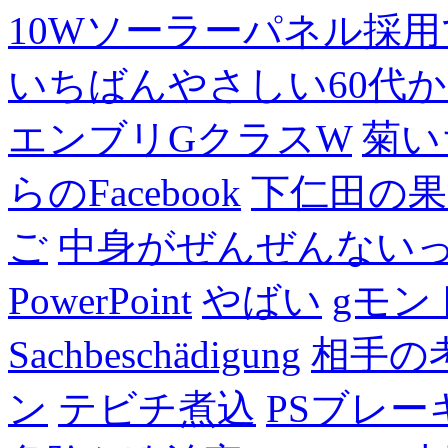
10Wソーラーパネル採用
いちばんやさしい60代からの
エンブリGクラスW
菊い
らのFacebook
下仁田の果
ご
中身がぜんぜんない
PowerPoint
やばい
gモン
Sachbeschädigung
相手の
ン
テビチ煮込
PSブレー