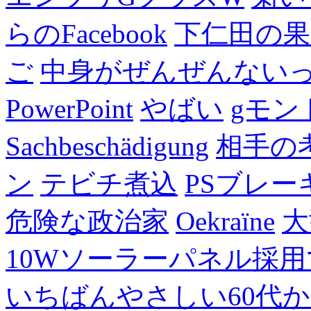
らのFacebook
下仁田の果
ご
中身がぜんぜんない
PowerPoint
やばい
gモン
Sachbeschädigung
相手の
ン
テビチ煮込
PSブレー
危険な政治家
Oekraïne
大
10Wソーラーパネル採用
いちばんやさしい60代からの