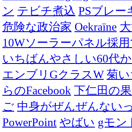
ン
テビチ煮込
PSブレー
危険な政治家
Oekraïne
大
10Wソーラーパネル採用
いちばんやさしい60代からの
エンブリGクラスW
菊い
らのFacebook
下仁田の果
ご
中身がぜんぜんない
PowerPoint
やばい
gモン