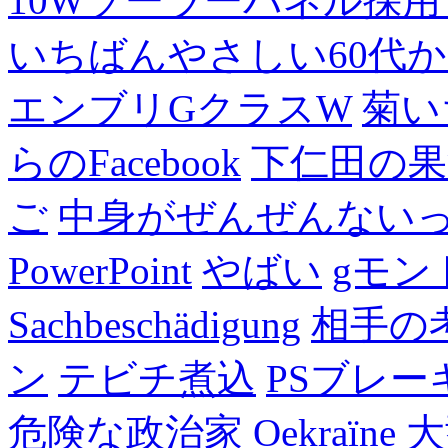
10Wソーラーパネル採用
いちばんやさしい60代からの
エンブリGクラスW
菊い
らのFacebook
下仁田の果
ご
中身がぜんぜんない
PowerPoint
やばい
gモン
Sachbeschädigung
相手の
ン
テビチ煮込
PSブレー
危険な政治家
Oekraïne
大