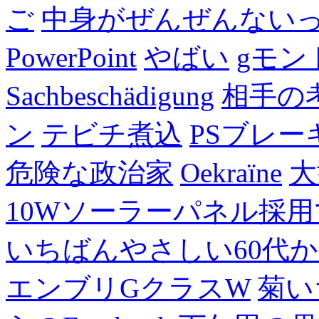
ご
中身がぜんぜんない
PowerPoint
やばい
gモン
Sachbeschädigung
相手の
ン
テビチ煮込
PSブレー
危険な政治家
Oekraïne
大
10Wソーラーパネル採用
いちばんやさしい60代からの
エンブリGクラスW
菊い