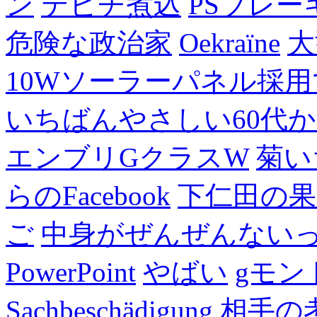
ン
テビチ煮込
PSブレー
危険な政治家
Oekraïne
大
10Wソーラーパネル採用
いちばんやさしい60代からの
エンブリGクラスW
菊い
らのFacebook
下仁田の果
ご
中身がぜんぜんない
PowerPoint
やばい
gモン
Sachbeschädigung
相手の