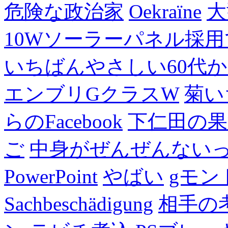
危険な政治家
Oekraïne
大
10Wソーラーパネル採用
いちばんやさしい60代からの
エンブリGクラスW
菊い
らのFacebook
下仁田の果
ご
中身がぜんぜんない
PowerPoint
やばい
gモン
Sachbeschädigung
相手の