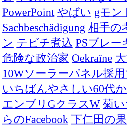
PowerPoint
やばい
gモン
Sachbeschädigung
相手の
ン
テビチ煮込
PSブレー
危険な政治家
Oekraïne
大
10Wソーラーパネル採用
いちばんやさしい60代からの
エンブリGクラスW
菊い
らのFacebook
下仁田の果