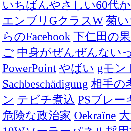
いちばんやさしい60代からの
エンブリGクラスW
菊い
らのFacebook
下仁田の果
ご
中身がぜんぜんない
PowerPoint
やばい
gモン
Sachbeschädigung
相手の
ン
テビチ煮込
PSブレー
危険な政治家
Oekraïne
大