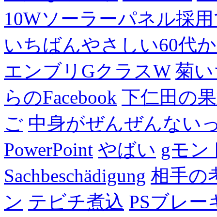
10Wソーラーパネル採用
いちばんやさしい60代からの
エンブリGクラスW
菊い
らのFacebook
下仁田の果
ご
中身がぜんぜんない
PowerPoint
やばい
gモン
Sachbeschädigung
相手の
ン
テビチ煮込
PSブレー