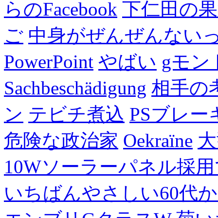
らのFacebook
下仁田の果
ご
中身がぜんぜんない
PowerPoint
やばい
gモン
Sachbeschädigung
相手の
ン
テビチ煮込
PSブレー
危険な政治家
Oekraïne
大
10Wソーラーパネル採用
いちばんやさしい60代からの