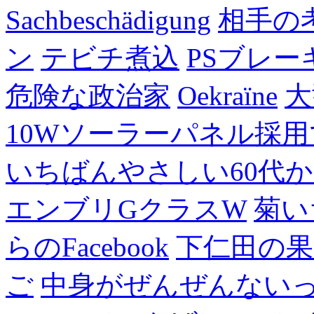
Sachbeschädigung
相手の
ン
テビチ煮込
PSブレー
危険な政治家
Oekraïne
大
10Wソーラーパネル採用
いちばんやさしい60代からの
エンブリGクラスW
菊い
らのFacebook
下仁田の果
ご
中身がぜんぜんない