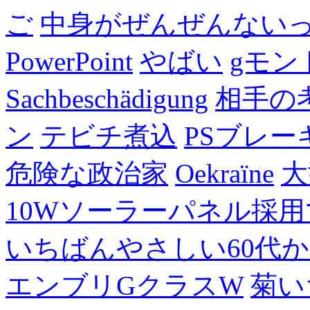
ご
中身がぜんぜんない
PowerPoint
やばい
gモン
Sachbeschädigung
相手の
ン
テビチ煮込
PSブレー
危険な政治家
Oekraïne
大
10Wソーラーパネル採用
いちばんやさしい60代からの
エンブリGクラスW
菊い