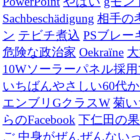
PowerPoint
やばい
gモン
Sachbeschädigung
相手の
ン
テビチ煮込
PSブレー
危険な政治家
Oekraïne
大
10Wソーラーパネル採用
いちばんやさしい60代からの
エンブリGクラスW
菊い
らのFacebook
下仁田の果
ご
中身がぜんぜんない