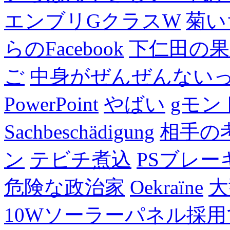
エンブリGクラスW
菊い
らのFacebook
下仁田の果
ご
中身がぜんぜんない
PowerPoint
やばい
gモン
Sachbeschädigung
相手の
ン
テビチ煮込
PSブレー
危険な政治家
Oekraïne
大
10Wソーラーパネル採用