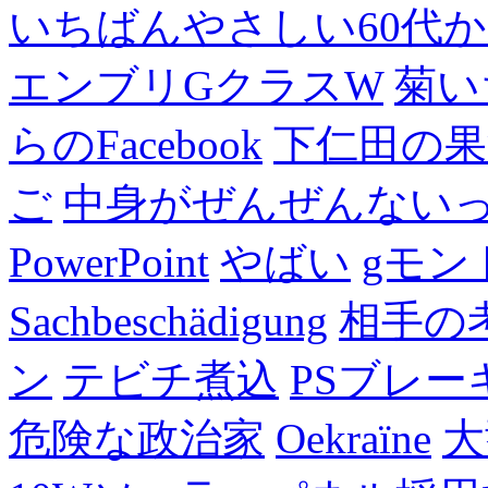
いちばんやさしい60代からの
エンブリGクラスW
菊い
らのFacebook
下仁田の果
ご
中身がぜんぜんない
PowerPoint
やばい
gモン
Sachbeschädigung
相手の
ン
テビチ煮込
PSブレー
危険な政治家
Oekraïne
大