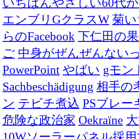
いちばんやさしい60代からの
エンブリGクラスW
菊い
らのFacebook
下仁田の果
ご
中身がぜんぜんない
PowerPoint
やばい
gモン
Sachbeschädigung
相手の
ン
テビチ煮込
PSブレー
危険な政治家
Oekraïne
大
10Wソーラーパネル採用