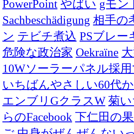
PowerPoint
やばい
gモン
Sachbeschädigung
相手の
ン
テビチ煮込
PSブレー
危険な政治家
Oekraïne
大
10Wソーラーパネル採用
いちばんやさしい60代からの
エンブリGクラスW
菊い
らのFacebook
下仁田の果
ご
中身がぜんぜんない