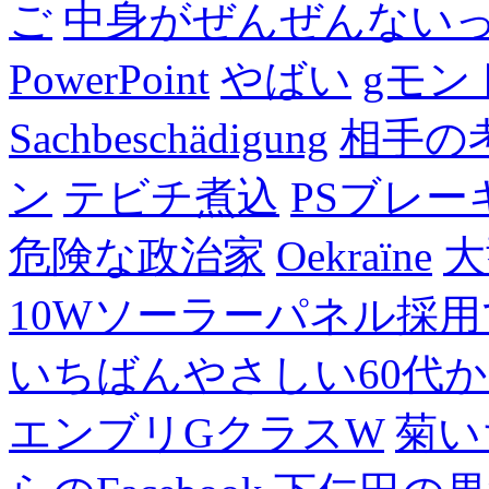
ご
中身がぜんぜんない
PowerPoint
やばい
gモン
Sachbeschädigung
相手の
ン
テビチ煮込
PSブレー
危険な政治家
Oekraïne
大
10Wソーラーパネル採用
いちばんやさしい60代からの
エンブリGクラスW
菊い