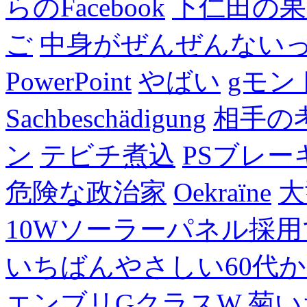
らのFacebook
下仁田の果
ご
中身がぜんぜんない
PowerPoint
やばい
gモン
Sachbeschädigung
相手の
ン
テビチ煮込
PSブレー
危険な政治家
Oekraïne
大
10Wソーラーパネル採用
いちばんやさしい60代からの
エンブリGクラスW
菊い