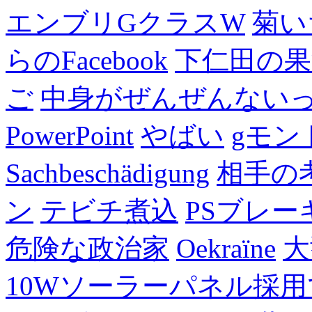
エンブリGクラスW
菊い
らのFacebook
下仁田の果
ご
中身がぜんぜんない
PowerPoint
やばい
gモン
Sachbeschädigung
相手の
ン
テビチ煮込
PSブレー
危険な政治家
Oekraïne
大
10Wソーラーパネル採用