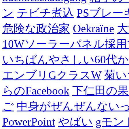
ン
テビチ煮込
PSブレー
危険な政治家
Oekraïne
大
10Wソーラーパネル採用
いちばんやさしい60代からの
エンブリGクラスW
菊い
らのFacebook
下仁田の果
ご
中身がぜんぜんない
PowerPoint
やばい
gモン