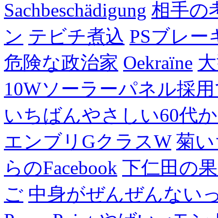
Sachbeschädigung
相手の
ン
テビチ煮込
PSブレー
危険な政治家
Oekraïne
大
10Wソーラーパネル採用
いちばんやさしい60代からの
エンブリGクラスW
菊い
らのFacebook
下仁田の果
ご
中身がぜんぜんない