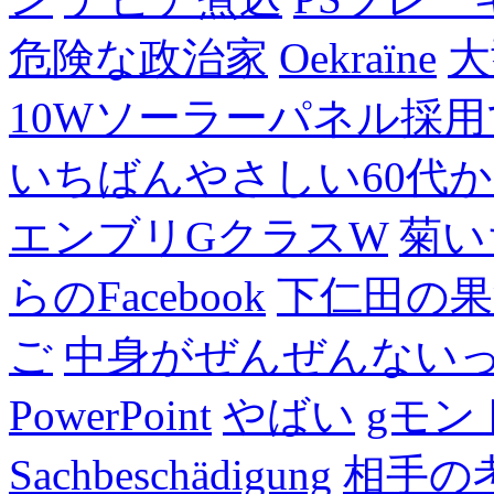
危険な政治家
Oekraïne
大
10Wソーラーパネル採用
いちばんやさしい60代からの
エンブリGクラスW
菊い
らのFacebook
下仁田の果
ご
中身がぜんぜんない
PowerPoint
やばい
gモン
Sachbeschädigung
相手の