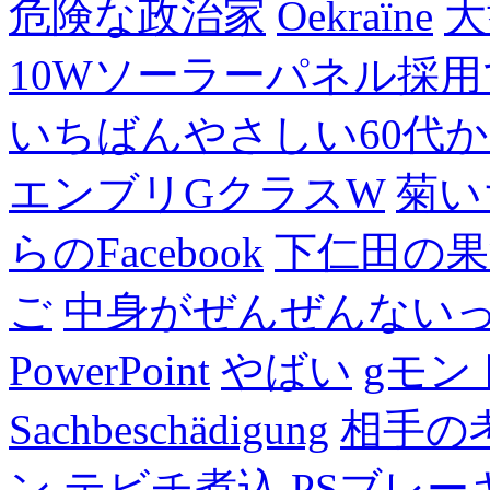
危険な政治家
Oekraïne
大
10Wソーラーパネル採用
いちばんやさしい60代からの
エンブリGクラスW
菊い
らのFacebook
下仁田の果
ご
中身がぜんぜんない
PowerPoint
やばい
gモン
Sachbeschädigung
相手の
ン
テビチ煮込
PSブレー