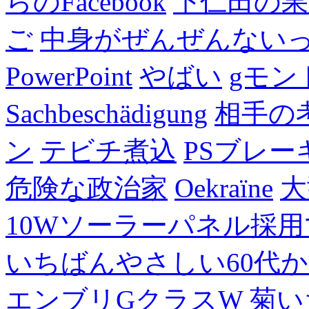
らのFacebook
下仁田の果
ご
中身がぜんぜんない
PowerPoint
やばい
gモン
Sachbeschädigung
相手の
ン
テビチ煮込
PSブレー
危険な政治家
Oekraïne
大
10Wソーラーパネル採用
いちばんやさしい60代からの
エンブリGクラスW
菊い