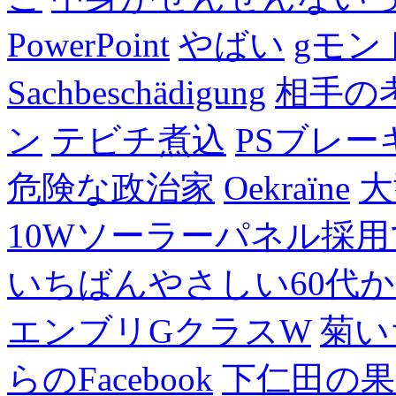
PowerPoint
やばい
gモン
Sachbeschädigung
相手の
ン
テビチ煮込
PSブレー
危険な政治家
Oekraïne
大
10Wソーラーパネル採用
いちばんやさしい60代からの
エンブリGクラスW
菊い
らのFacebook
下仁田の果