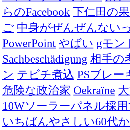
らのFacebook
下仁田の果
ご
中身がぜんぜんない
PowerPoint
やばい
gモン
Sachbeschädigung
相手の
ン
テビチ煮込
PSブレー
危険な政治家
Oekraïne
大
10Wソーラーパネル採用
いちばんやさしい60代からの