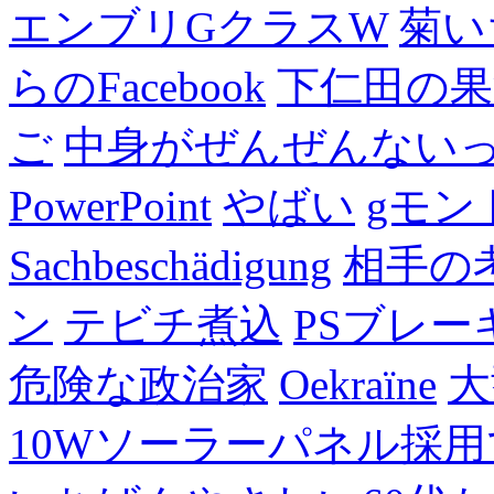
エンブリGクラスW
菊い
らのFacebook
下仁田の果
ご
中身がぜんぜんない
PowerPoint
やばい
gモン
Sachbeschädigung
相手の
ン
テビチ煮込
PSブレー
危険な政治家
Oekraïne
大
10Wソーラーパネル採用