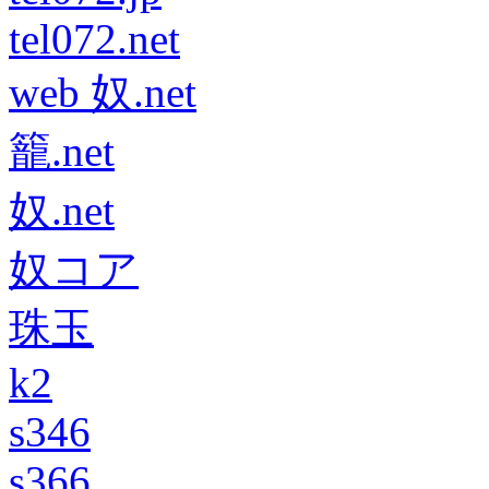
tel072.net
web 奴.net
籠.net
奴.net
奴コア
珠玉
k2
s346
s366