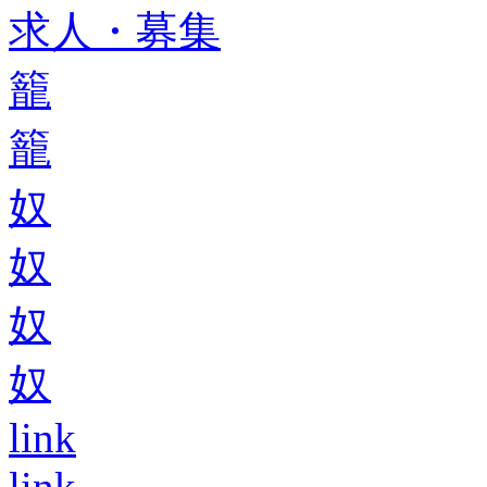
求人・募集
籠
籠
奴
奴
奴
奴
link
link