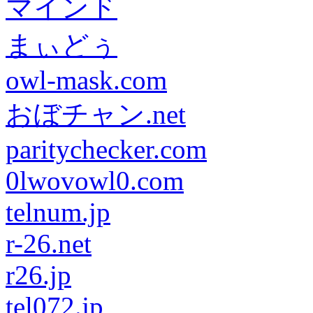
マインド
まぃどぅ
owl-mask.com
おぼチャン.net
paritychecker.com
0lwovowl0.com
telnum.jp
r-26.net
r26.jp
tel072.jp