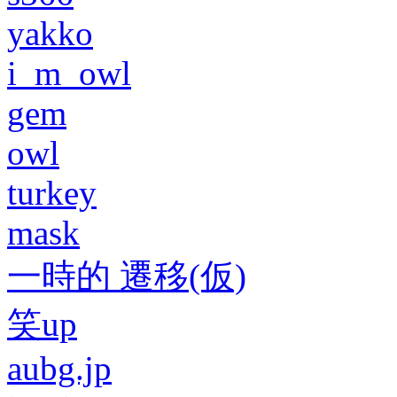
yakko
i_m_owl
gem
owl
turkey
mask
一時的 遷移(仮)
笑up
aubg.jp