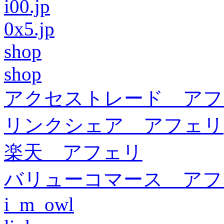
i00.jp
0x5.jp
shop
shop
アクセストレード アフ
リンクシェア アフェリ
楽天 アフェリ
バリューコマース アフ
i_m_owl