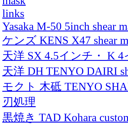
mask
links
Yasaka M-50 5inch shear m
ケンズ KENS X47 shear mad
天洋 SX 4.5インチ・ K 
天洋 DH TENYO DAIRI shea
モクト 木砥 TENYO SH
刃処理
黒焼き TAD Kohara custo