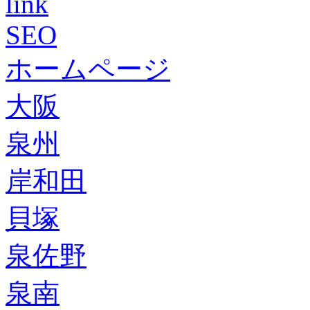
link
SEO
ホームページ
大阪
泉州
岸和田
貝塚
泉佐野
泉南