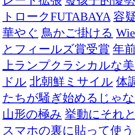
レート拡張
發孩子的優
トロークFUTABAYA
容
華やぐ
鳥かご掛ける
Wie
とフィールズ賞受賞
年
上ランプクラシカルな美
ドル
北朝鮮ミサイル
体
たちが騒ぎ始めるじゃな
山形の極み
挙動にそれ
スマホの裏に貼って使う