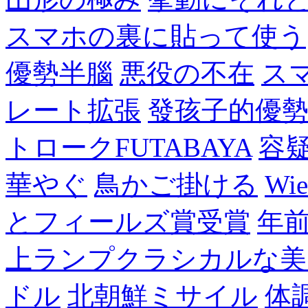
スマホの裏に貼って使う
優勢半腦
悪役の不在
ス
レート拡張
發孩子的優
トロークFUTABAYA
容
華やぐ
鳥かご掛ける
Wie
とフィールズ賞受賞
年
上ランプクラシカルな美
ドル
北朝鮮ミサイル
体