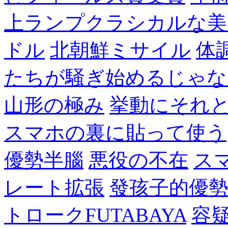
上ランプクラシカルな美
ドル
北朝鮮ミサイル
体
たちが騒ぎ始めるじゃな
山形の極み
挙動にそれ
スマホの裏に貼って使う
優勢半腦
悪役の不在
ス
レート拡張
發孩子的優
トロークFUTABAYA
容