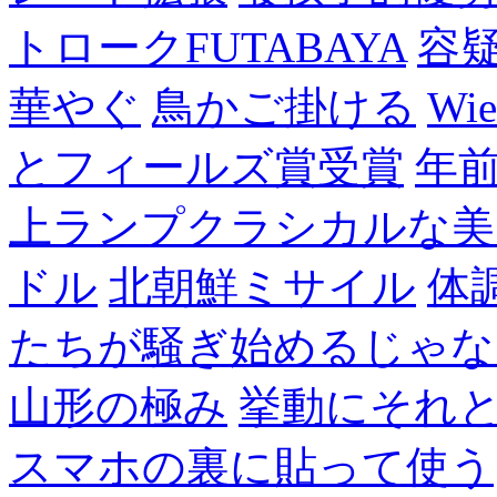
トロークFUTABAYA
容
華やぐ
鳥かご掛ける
Wie
とフィールズ賞受賞
年
上ランプクラシカルな美
ドル
北朝鮮ミサイル
体
たちが騒ぎ始めるじゃな
山形の極み
挙動にそれ
スマホの裏に貼って使う