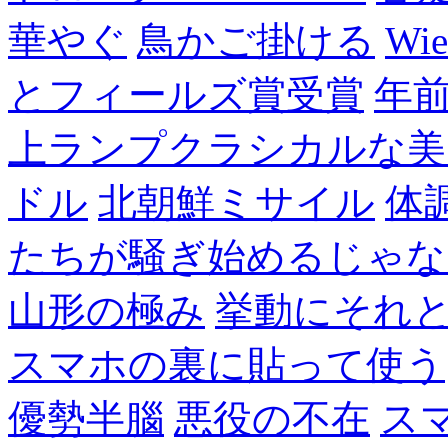
華やぐ
鳥かご掛ける
Wie
とフィールズ賞受賞
年
上ランプクラシカルな美
ドル
北朝鮮ミサイル
体
たちが騒ぎ始めるじゃな
山形の極み
挙動にそれ
スマホの裏に貼って使う
優勢半腦
悪役の不在
ス