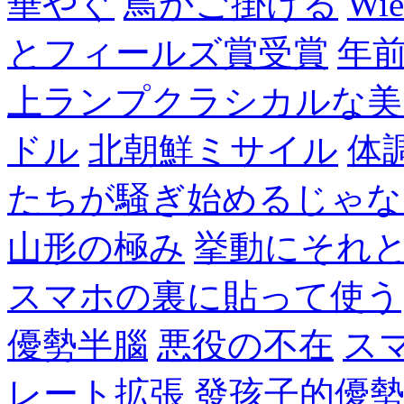
華やぐ
鳥かご掛ける
Wie
とフィールズ賞受賞
年
上ランプクラシカルな美
ドル
北朝鮮ミサイル
体
たちが騒ぎ始めるじゃな
山形の極み
挙動にそれ
スマホの裏に貼って使う
優勢半腦
悪役の不在
ス
レート拡張
發孩子的優