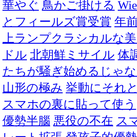
華やぐ
鳥かご掛ける
Wie
とフィールズ賞受賞
年
上ランプクラシカルな美
ドル
北朝鮮ミサイル
体
たちが騒ぎ始めるじゃな
山形の極み
挙動にそれ
スマホの裏に貼って使う
優勢半腦
悪役の不在
ス