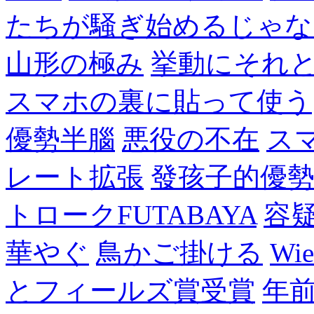
たちが騒ぎ始めるじゃな
山形の極み
挙動にそれ
スマホの裏に貼って使う
優勢半腦
悪役の不在
ス
レート拡張
發孩子的優
トロークFUTABAYA
容
華やぐ
鳥かご掛ける
Wie
とフィールズ賞受賞
年