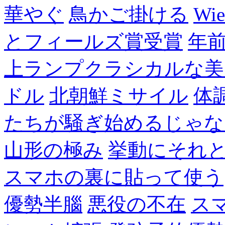
華やぐ
鳥かご掛ける
Wie
とフィールズ賞受賞
年
上ランプクラシカルな美
ドル
北朝鮮ミサイル
体
たちが騒ぎ始めるじゃな
山形の極み
挙動にそれ
スマホの裏に貼って使う
優勢半腦
悪役の不在
ス