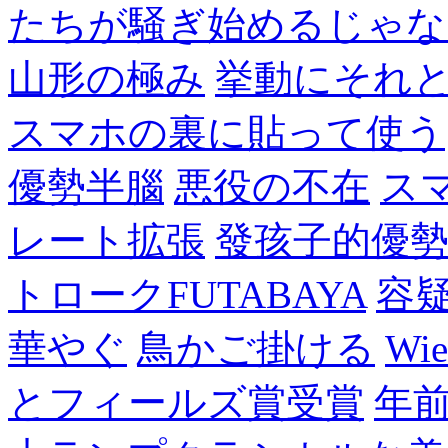
たちが騒ぎ始めるじゃな
山形の極み
挙動にそれ
スマホの裏に貼って使う
優勢半腦
悪役の不在
ス
レート拡張
發孩子的優
トロークFUTABAYA
容
華やぐ
鳥かご掛ける
Wie
とフィールズ賞受賞
年