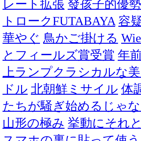
レート拡張
發孩子的優
トロークFUTABAYA
容
華やぐ
鳥かご掛ける
Wie
とフィールズ賞受賞
年
上ランプクラシカルな美
ドル
北朝鮮ミサイル
体
たちが騒ぎ始めるじゃな
山形の極み
挙動にそれ
スマホの裏に貼って使う