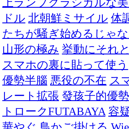
上ランプクラシカルな美
ドル
北朝鮮ミサイル
体
たちが騒ぎ始めるじゃな
山形の極み
挙動にそれ
スマホの裏に貼って使う
優勢半腦
悪役の不在
ス
レート拡張
發孩子的優
トロークFUTABAYA
容
華やぐ
鳥かご掛ける
Wie