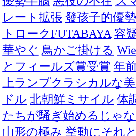
優勢半腦
悪役の不在
ス
レート拡張
發孩子的優
トロークFUTABAYA
容
華やぐ
鳥かご掛ける
Wie
とフィールズ賞受賞
年
上ランプクラシカルな美
ドル
北朝鮮ミサイル
体
たちが騒ぎ始めるじゃな
山形の極み
挙動にそれ