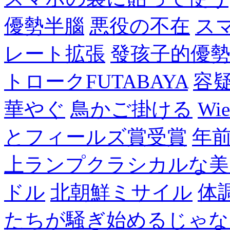
優勢半腦
悪役の不在
ス
レート拡張
發孩子的優
トロークFUTABAYA
容
華やぐ
鳥かご掛ける
Wie
とフィールズ賞受賞
年
上ランプクラシカルな美
ドル
北朝鮮ミサイル
体
たちが騒ぎ始めるじゃな