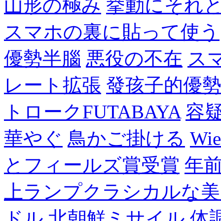
山形の極み
挙動にそれ
スマホの裏に貼って使う
優勢半腦
悪役の不在
ス
レート拡張
發孩子的優
トロークFUTABAYA
容
華やぐ
鳥かご掛ける
Wie
とフィールズ賞受賞
年
上ランプクラシカルな美
ドル
北朝鮮ミサイル
体