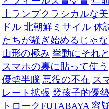
とフィールズ賞受賞
年
上ランプクラシカルな美
ドル
北朝鮮ミサイル
体
たちが騒ぎ始めるじゃな
山形の極み
挙動にそれ
スマホの裏に貼って使う
優勢半腦
悪役の不在
ス
レート拡張
發孩子的優
トロークFUTABAYA
容