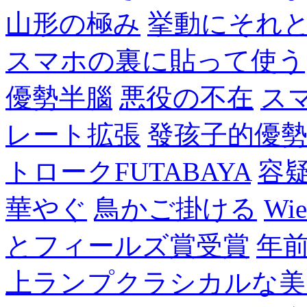
山形の極み
挙動にそれ
スマホの裏に貼って使う
優勢半腦
悪役の不在
ス
レート拡張
發孩子的優
トロークFUTABAYA
容
華やぐ
鳥かご掛ける
Wie
とフィールズ賞受賞
年
上ランプクラシカルな美