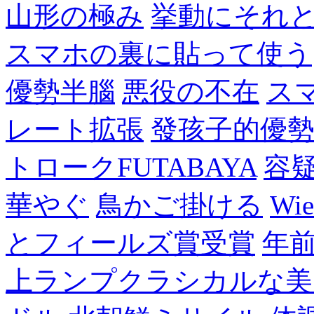
山形の極み
挙動にそれ
スマホの裏に貼って使う
優勢半腦
悪役の不在
ス
レート拡張
發孩子的優
トロークFUTABAYA
容
華やぐ
鳥かご掛ける
Wie
とフィールズ賞受賞
年
上ランプクラシカルな美