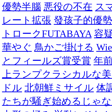
優勢半腦
悪役の不在
ス
レート拡張
發孩子的優
トロークFUTABAYA
容
華やぐ
鳥かご掛ける
Wie
とフィールズ賞受賞
年
上ランプクラシカルな美
ドル
北朝鮮ミサイル
体
たちが騒ぎ始めるじゃな