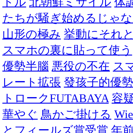
ドル
北朝鮮ミサイル
体
たちが騒ぎ始めるじゃな
山形の極み
挙動にそれ
スマホの裏に貼って使う
優勢半腦
悪役の不在
ス
レート拡張
發孩子的優
トロークFUTABAYA
容
華やぐ
鳥かご掛ける
Wie
とフィールズ賞受賞
年