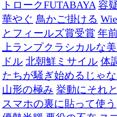
トロークFUTABAYA
容
華やぐ
鳥かご掛ける
Wie
とフィールズ賞受賞
年
上ランプクラシカルな美
ドル
北朝鮮ミサイル
体
たちが騒ぎ始めるじゃな
山形の極み
挙動にそれ
スマホの裏に貼って使う