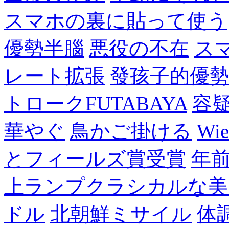
スマホの裏に貼って使う
優勢半腦
悪役の不在
ス
レート拡張
發孩子的優
トロークFUTABAYA
容
華やぐ
鳥かご掛ける
Wie
とフィールズ賞受賞
年
上ランプクラシカルな美
ドル
北朝鮮ミサイル
体