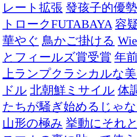
レート拡張
發孩子的優
トロークFUTABAYA
容
華やぐ
鳥かご掛ける
Wie
とフィールズ賞受賞
年
上ランプクラシカルな美
ドル
北朝鮮ミサイル
体
たちが騒ぎ始めるじゃな
山形の極み
挙動にそれ