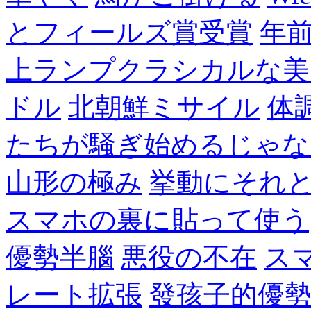
とフィールズ賞受賞
年
上ランプクラシカルな美
ドル
北朝鮮ミサイル
体
たちが騒ぎ始めるじゃな
山形の極み
挙動にそれ
スマホの裏に貼って使う
優勢半腦
悪役の不在
ス
レート拡張
發孩子的優