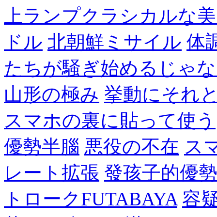
上ランプクラシカルな美
ドル
北朝鮮ミサイル
体
たちが騒ぎ始めるじゃな
山形の極み
挙動にそれ
スマホの裏に貼って使う
優勢半腦
悪役の不在
ス
レート拡張
發孩子的優
トロークFUTABAYA
容