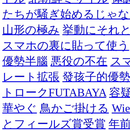
たちが騒ぎ始めるじゃな
山形の極み
挙動にそれ
スマホの裏に貼って使う
優勢半腦
悪役の不在
ス
レート拡張
發孩子的優
トロークFUTABAYA
容
華やぐ
鳥かご掛ける
Wie
とフィールズ賞受賞
年