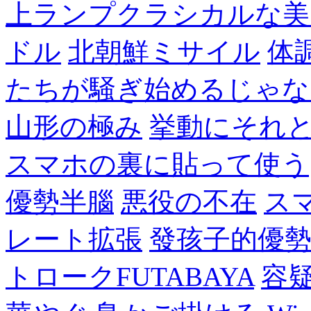
上ランプクラシカルな美
ドル
北朝鮮ミサイル
体
たちが騒ぎ始めるじゃな
山形の極み
挙動にそれ
スマホの裏に貼って使う
優勢半腦
悪役の不在
ス
レート拡張
發孩子的優
トロークFUTABAYA
容