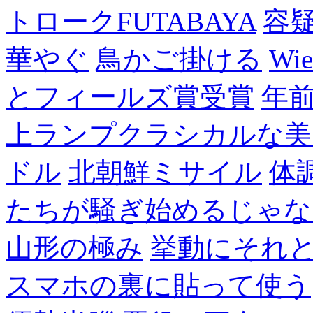
トロークFUTABAYA
容
華やぐ
鳥かご掛ける
Wie
とフィールズ賞受賞
年
上ランプクラシカルな美
ドル
北朝鮮ミサイル
体
たちが騒ぎ始めるじゃな
山形の極み
挙動にそれ
スマホの裏に貼って使う