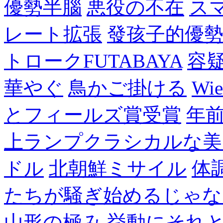
優勢半腦
悪役の不在
ス
レート拡張
發孩子的優
トロークFUTABAYA
容
華やぐ
鳥かご掛ける
Wie
とフィールズ賞受賞
年
上ランプクラシカルな美
ドル
北朝鮮ミサイル
体
たちが騒ぎ始めるじゃな
山形の極み
挙動にそれ