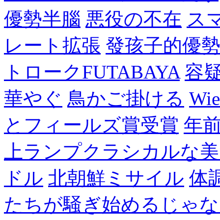
優勢半腦
悪役の不在
ス
レート拡張
發孩子的優
トロークFUTABAYA
容
華やぐ
鳥かご掛ける
Wie
とフィールズ賞受賞
年
上ランプクラシカルな美
ドル
北朝鮮ミサイル
体
たちが騒ぎ始めるじゃな