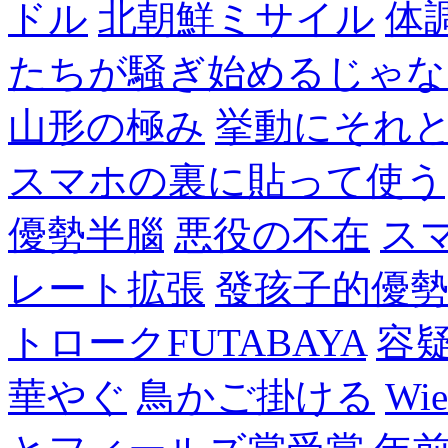
ドル
北朝鮮ミサイル
体
たちが騒ぎ始めるじゃな
山形の極み
挙動にそれ
スマホの裏に貼って使う
優勢半腦
悪役の不在
ス
レート拡張
發孩子的優
トロークFUTABAYA
容
華やぐ
鳥かご掛ける
Wie