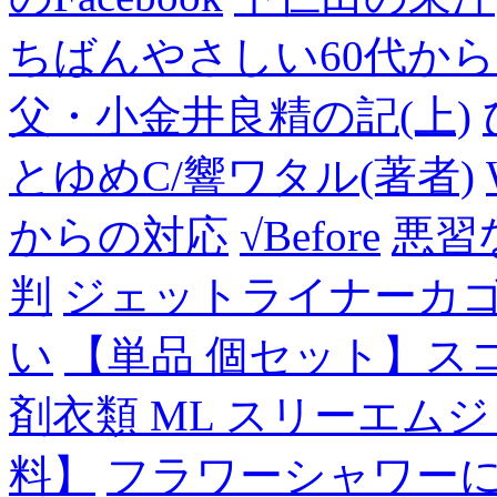
ちばんやさしい60代からのF
父・小金井良精の記(上)
とゆめC/響ワタル(著者)
からの対応
√Before
悪習
判
ジェットライナーカ
い
【単品 個セット】ス
剤衣類 ML スリーエム
料】
フラワーシャワー