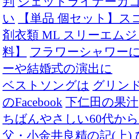
判
ジェットライナーカ
い
【単品 個セット】ス
剤衣類 ML スリーエム
料】
フラワーシャワー
ーや結婚式の演出に
ベストソングは
グリン
のFacebook
下仁田の果汁
ちばんやさしい60代からのF
父・小金井良精の記(上)