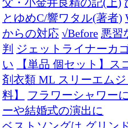
父・小金井良精の記(上)
とゆめC/響ワタル(著者)
からの対応
√Before
悪習
判
ジェットライナーカ
い
【単品 個セット】ス
剤衣類 ML スリーエム
料】
フラワーシャワー
ーや結婚式の演出に
ベストソングは
グリン