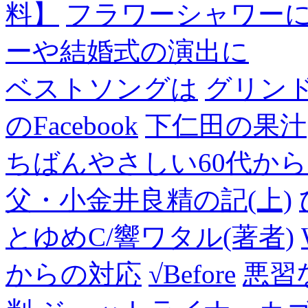
料】
フラワーシャワー
ーや結婚式の演出に
ベストソングは
グリン
のFacebook
下仁田の果汁
ちばんやさしい60代からのF
父・小金井良精の記(上)
とゆめC/響ワタル(著者)
からの対応
√Before
悪習