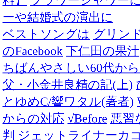
料】
フラワーシャワー
ーや結婚式の演出に
ベストソングは
グリン
のFacebook
下仁田の果汁
ちばんやさしい60代からのF
父・小金井良精の記(上)
とゆめC/響ワタル(著者)
からの対応
√Before
悪習
判
ジェットライナーカ