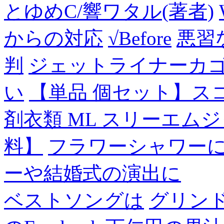
とゆめC/響ワタル(著者)
からの対応
√Before
悪習
判
ジェットライナーカ
い
【単品 個セット】ス
剤衣類 ML スリーエム
料】
フラワーシャワー
ーや結婚式の演出に
ベストソングは
グリン