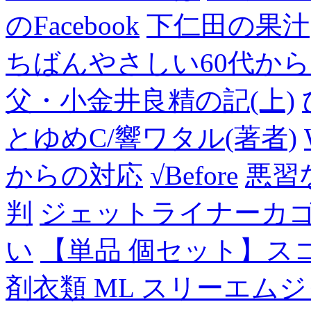
のFacebook
下仁田の果汁
ちばんやさしい60代からのF
父・小金井良精の記(上)
とゆめC/響ワタル(著者)
からの対応
√Before
悪習
判
ジェットライナーカ
い
【単品 個セット】ス
剤衣類 ML スリーエム