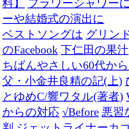
料】
フラワーシャワー
ーや結婚式の演出に
ベストソングは
グリン
のFacebook
下仁田の果汁
ちばんやさしい60代からのF
父・小金井良精の記(上)
とゆめC/響ワタル(著者)
からの対応
√Before
悪習
判
ジェットライナーカ