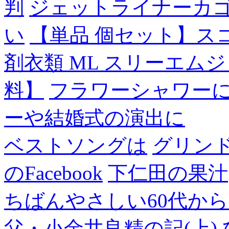
判
ジェットライナーカ
い
【単品 個セット】ス
剤衣類 ML スリーエム
料】
フラワーシャワー
ーや結婚式の演出に
ベストソングは
グリン
のFacebook
下仁田の果汁
ちばんやさしい60代からのF
父・小金井良精の記(上)