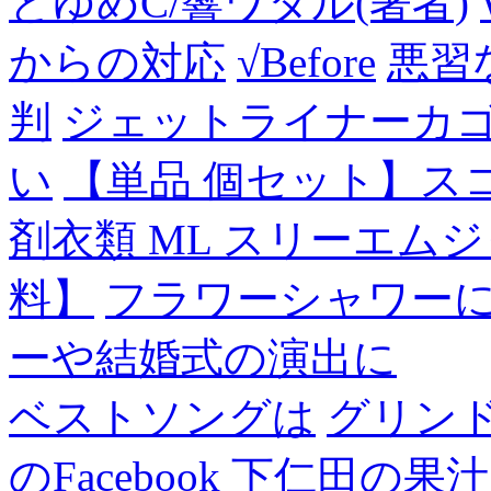
とゆめC/響ワタル(著者)
からの対応
√Before
悪習
判
ジェットライナーカ
い
【単品 個セット】ス
剤衣類 ML スリーエム
料】
フラワーシャワー
ーや結婚式の演出に
ベストソングは
グリン
のFacebook
下仁田の果汁