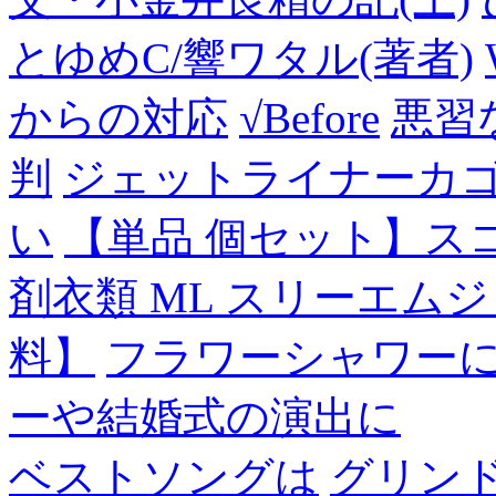
とゆめC/響ワタル(著者)
からの対応
√Before
悪習
判
ジェットライナーカ
い
【単品 個セット】ス
剤衣類 ML スリーエム
料】
フラワーシャワー
ーや結婚式の演出に
ベストソングは
グリン