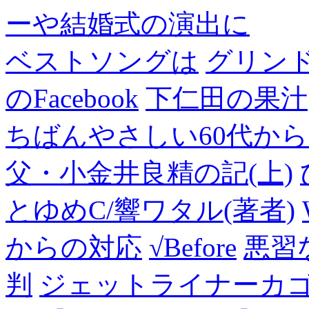
ーや結婚式の演出に
ベストソングは
グリン
のFacebook
下仁田の果汁
ちばんやさしい60代からのF
父・小金井良精の記(上)
とゆめC/響ワタル(著者)
からの対応
√Before
悪習
判
ジェットライナーカ