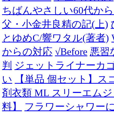
ちばんやさしい60代からのF
父・小金井良精の記(上)
とゆめC/響ワタル(著者)
からの対応
√Before
悪習
判
ジェットライナーカ
い
【単品 個セット】ス
剤衣類 ML スリーエム
料】
フラワーシャワー