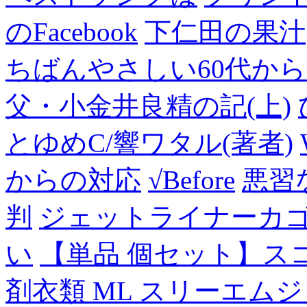
のFacebook
下仁田の果汁
ちばんやさしい60代からのF
父・小金井良精の記(上)
とゆめC/響ワタル(著者)
からの対応
√Before
悪習
判
ジェットライナーカ
い
【単品 個セット】ス
剤衣類 ML スリーエム