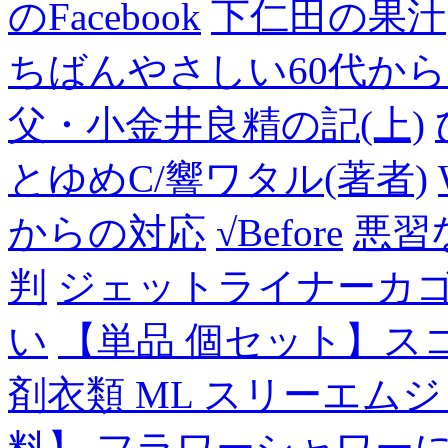
のFacebook
下仁田の果汁
ちばんやさしい60代からのF
父・小金井良精の記(上)
とゆめC/響ワタル(著者)
からの対応
√Before
悪習
判
ジェットライナーカ
い
【単品 個セット】ス
剤衣類 ML スリーエム