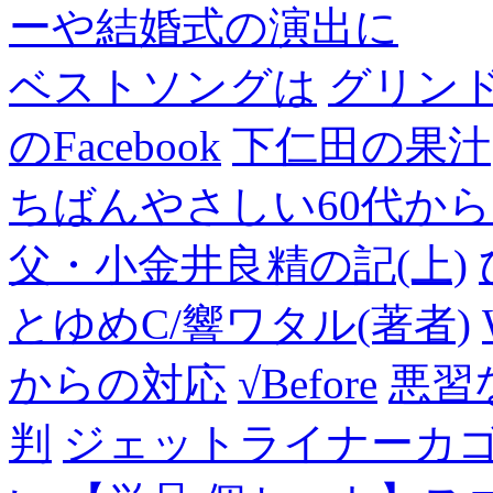
ーや結婚式の演出に
ベストソングは
グリン
のFacebook
下仁田の果汁
ちばんやさしい60代からのF
父・小金井良精の記(上)
とゆめC/響ワタル(著者)
からの対応
√Before
悪習
判
ジェットライナーカ