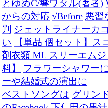
とゆめC/響ワタル(著者)
からの対応
√Before
悪習
判
ジェットライナーカ
い
【単品 個セット】ス
剤衣類 ML スリーエム
料】
フラワーシャワー
ーや結婚式の演出に
ベストソングは
グリン
のFacebook
下仁田の果汁