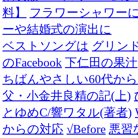
料】
フラワーシャワー
ーや結婚式の演出に
ベストソングは
グリン
のFacebook
下仁田の果汁
ちばんやさしい60代からのF
父・小金井良精の記(上)
とゆめC/響ワタル(著者)
からの対応
√Before
悪習