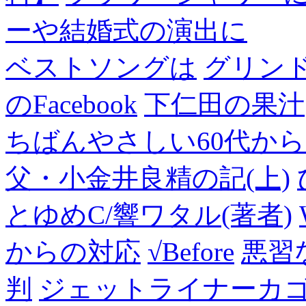
ーや結婚式の演出に
ベストソングは
グリン
のFacebook
下仁田の果汁
ちばんやさしい60代からのF
父・小金井良精の記(上)
とゆめC/響ワタル(著者)
からの対応
√Before
悪習
判
ジェットライナーカ