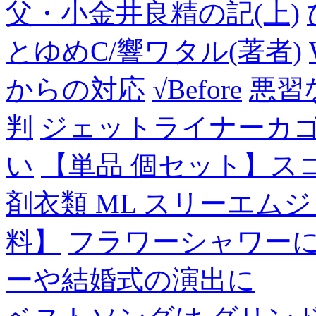
父・小金井良精の記(上)
とゆめC/響ワタル(著者)
からの対応
√Before
悪習
判
ジェットライナーカ
い
【単品 個セット】ス
剤衣類 ML スリーエム
料】
フラワーシャワー
ーや結婚式の演出に