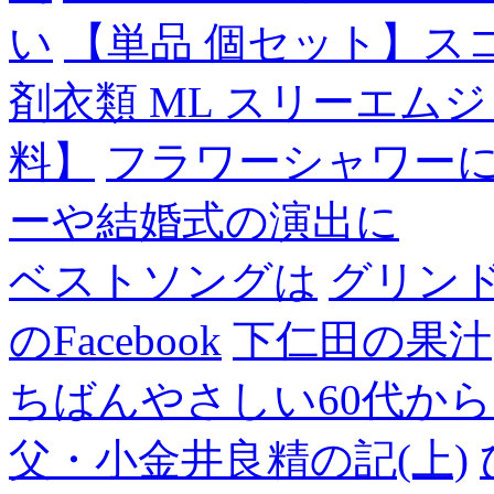
い
【単品 個セット】ス
剤衣類 ML スリーエム
料】
フラワーシャワー
ーや結婚式の演出に
ベストソングは
グリン
のFacebook
下仁田の果汁
ちばんやさしい60代からのF
父・小金井良精の記(上)