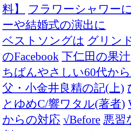
料】
フラワーシャワー
ーや結婚式の演出に
ベストソングは
グリン
のFacebook
下仁田の果汁
ちばんやさしい60代からのF
父・小金井良精の記(上)
とゆめC/響ワタル(著者)
からの対応
√Before
悪習