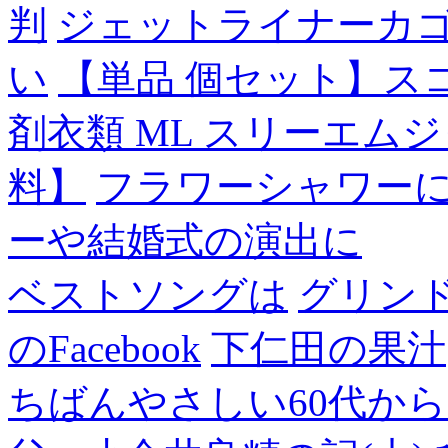
判
ジェットライナーカ
い
【単品 個セット】ス
剤衣類 ML スリーエム
料】
フラワーシャワー
ーや結婚式の演出に
ベストソングは
グリン
のFacebook
下仁田の果汁
ちばんやさしい60代からのF