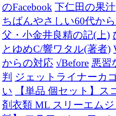
のFacebook
下仁田の果汁
ちばんやさしい60代からのF
父・小金井良精の記(上)
とゆめC/響ワタル(著者)
からの対応
√Before
悪習
判
ジェットライナーカ
い
【単品 個セット】ス
剤衣類 ML スリーエム