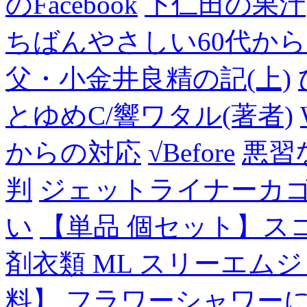
のFacebook
下仁田の果汁
ちばんやさしい60代からのF
父・小金井良精の記(上)
とゆめC/響ワタル(著者)
からの対応
√Before
悪習
判
ジェットライナーカ
い
【単品 個セット】ス
剤衣類 ML スリーエム
料】
フラワーシャワー