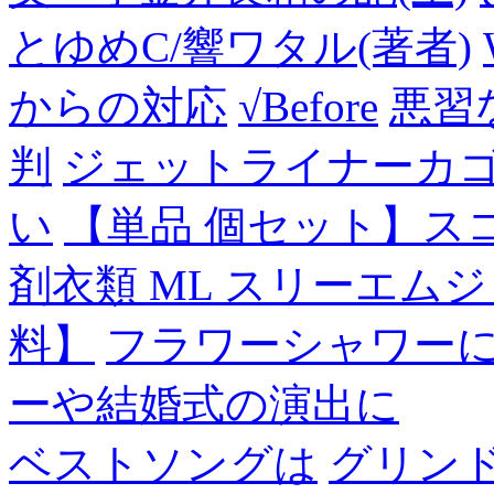
とゆめC/響ワタル(著者)
からの対応
√Before
悪習
判
ジェットライナーカ
い
【単品 個セット】ス
剤衣類 ML スリーエム
料】
フラワーシャワー
ーや結婚式の演出に
ベストソングは
グリン