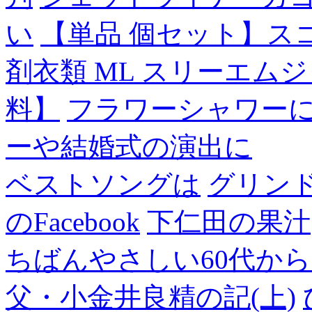
い
【単品 個セット】ス
剤衣類 ML スリーエム
料】
フラワーシャワー
ーや結婚式の演出に
ベストソングは
グリン
のFacebook
下仁田の果汁
ちばんやさしい60代からのF
父・小金井良精の記(上)