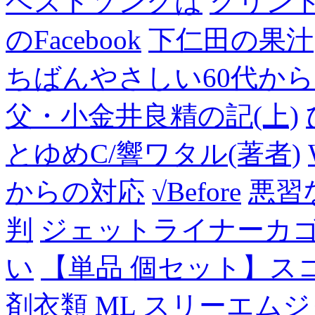
ベストソングは
グリン
のFacebook
下仁田の果汁
ちばんやさしい60代からのF
父・小金井良精の記(上)
とゆめC/響ワタル(著者)
からの対応
√Before
悪習
判
ジェットライナーカ
い
【単品 個セット】ス
剤衣類 ML スリーエム