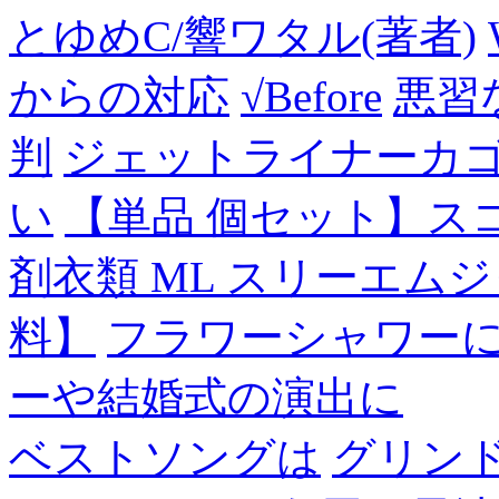
とゆめC/響ワタル(著者)
からの対応
√Before
悪習
判
ジェットライナーカ
い
【単品 個セット】ス
剤衣類 ML スリーエム
料】
フラワーシャワー
ーや結婚式の演出に
ベストソングは
グリン