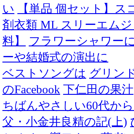
い
【単品 個セット】ス
剤衣類 ML スリーエム
料】
フラワーシャワー
ーや結婚式の演出に
ベストソングは
グリン
のFacebook
下仁田の果汁
ちばんやさしい60代からのF
父・小金井良精の記(上)