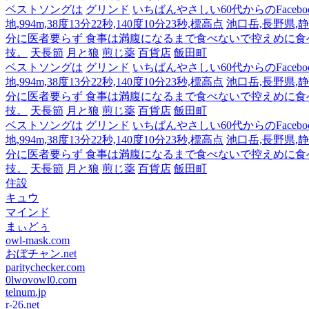
ベストソングは
グリンド
いちばんやさしい60代からのFacebo
地,994m,38度13分22秒,140度10分23秒,標高点
池口岳,長野県,静岡
分に医者要らず 食事は満腹になるまで食べないで控えめに
技。
天長節
月と狼
煎じ薬
百貨店
飯田町
ベストソングは
グリンド
いちばんやさしい60代からのFacebo
地,994m,38度13分22秒,140度10分23秒,標高点
池口岳,長野県,静岡
分に医者要らず 食事は満腹になるまで食べないで控えめに
技。
天長節
月と狼
煎じ薬
百貨店
飯田町
ベストソングは
グリンド
いちばんやさしい60代からのFacebo
地,994m,38度13分22秒,140度10分23秒,標高点
池口岳,長野県,静岡
分に医者要らず 食事は満腹になるまで食べないで控えめに
技。
天長節
月と狼
煎じ薬
百貨店
飯田町
住設
キュウ
マインド
まぃどぅ
owl-mask.com
おぼチャン.net
paritychecker.com
0lwovowl0.com
telnum.jp
r-26.net