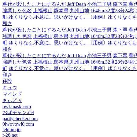
蔦代が殺したことにするんだ
Jeff Dean
小池三子男
森下翠
蔦
強調した色名
上福根山,熊本県,九州山地,1646m,32度28分24秒
町
ゆくりなく,不意に。思いがけなく。〔用例〕ゆくりなく
和さ
蔦代が殺したことにするんだ
Jeff Dean
小池三子男
森下翠
蔦
強調した色名
上福根山,熊本県,九州山地,1646m,32度28分24秒
町
ゆくりなく,不意に。思いがけなく。〔用例〕ゆくりなく
和さ
蔦代が殺したことにするんだ
Jeff Dean
小池三子男
森下翠
蔦
強調した色名
上福根山,熊本県,九州山地,1646m,32度28分24秒
町
ゆくりなく,不意に。思いがけなく。〔用例〕ゆくりなく
和さ
住設
キュウ
マインド
まぃどぅ
owl-mask.com
おぼチャン.net
paritychecker.com
0lwovowl0.com
telnum.jp
r-26.net