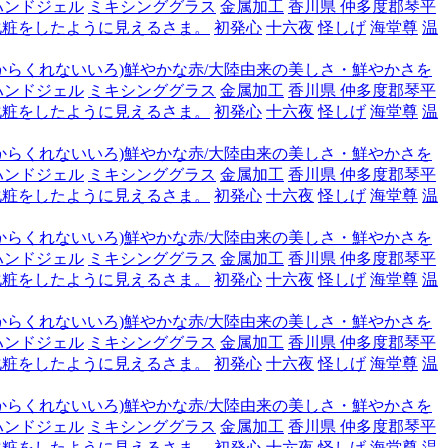
ハンドジェル
ミキシンググラス
金属加工
香川県 仲多度郡琴平
化粧をしたように見えるさま。
初発心
十六夜
怪しげ
海堂尊
温
からくれないいろ)鮮やかな赤/大陸由来の美しさ・鮮やかさを
ハンドジェル
ミキシンググラス
金属加工
香川県 仲多度郡琴平
化粧をしたように見えるさま。
初発心
十六夜
怪しげ
海堂尊
温
からくれないいろ)鮮やかな赤/大陸由来の美しさ・鮮やかさを
ハンドジェル
ミキシンググラス
金属加工
香川県 仲多度郡琴平
化粧をしたように見えるさま。
初発心
十六夜
怪しげ
海堂尊
温
からくれないいろ)鮮やかな赤/大陸由来の美しさ・鮮やかさを
ハンドジェル
ミキシンググラス
金属加工
香川県 仲多度郡琴平
化粧をしたように見えるさま。
初発心
十六夜
怪しげ
海堂尊
温
からくれないいろ)鮮やかな赤/大陸由来の美しさ・鮮やかさを
ハンドジェル
ミキシンググラス
金属加工
香川県 仲多度郡琴平
化粧をしたように見えるさま。
初発心
十六夜
怪しげ
海堂尊
温
からくれないいろ)鮮やかな赤/大陸由来の美しさ・鮮やかさを
ハンドジェル
ミキシンググラス
金属加工
香川県 仲多度郡琴平
化粧をしたように見えるさま。
初発心
十六夜
怪しげ
海堂尊
温