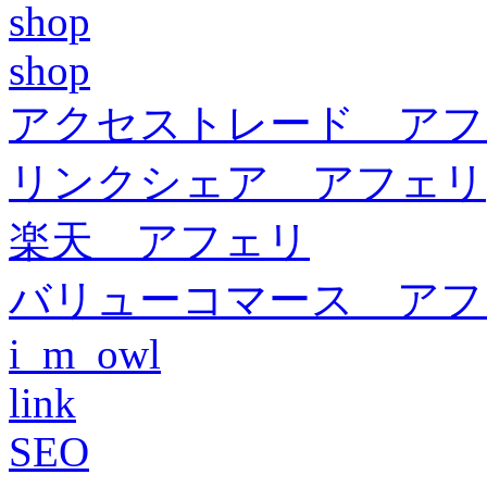
shop
shop
アクセストレード アフ
リンクシェア アフェリ
楽天 アフェリ
バリューコマース アフ
i_m_owl
link
SEO