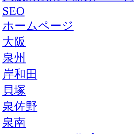
SEO
ホームページ
大阪
泉州
岸和田
貝塚
泉佐野
泉南