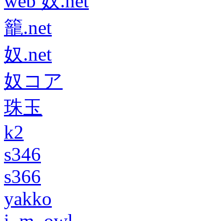
web 奴.net
籠.net
奴.net
奴コア
珠玉
k2
s346
s366
yakko
i_m_owl