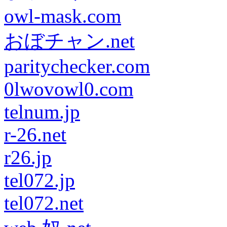
owl-mask.com
おぼチャン.net
paritychecker.com
0lwovowl0.com
telnum.jp
r-26.net
r26.jp
tel072.jp
tel072.net