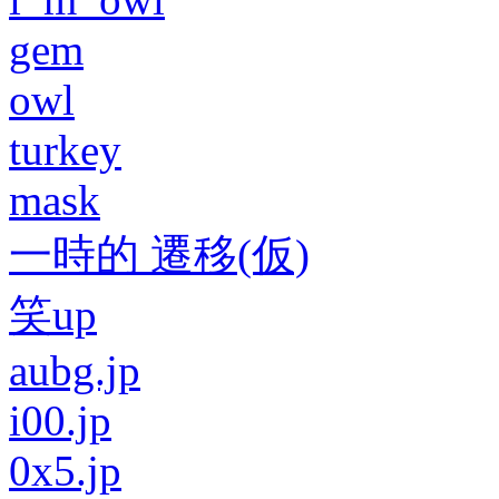
gem
owl
turkey
mask
一時的 遷移(仮)
笑up
aubg.jp
i00.jp
0x5.jp