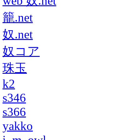
web 奴.net
籠.net
奴.net
奴コア
珠玉
k2
s346
s366
yakko
i_m_owl