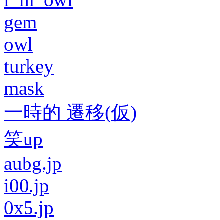
gem
owl
turkey
mask
一時的 遷移(仮)
笑up
aubg.jp
i00.jp
0x5.jp