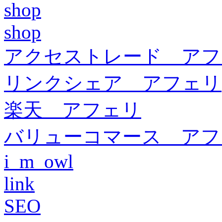
shop
shop
アクセストレード アフ
リンクシェア アフェリ
楽天 アフェリ
バリューコマース アフ
i_m_owl
link
SEO