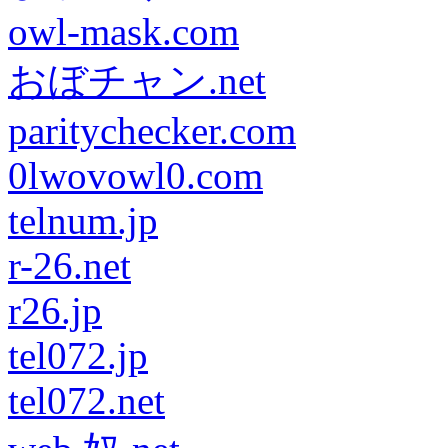
owl-mask.com
おぼチャン.net
paritychecker.com
0lwovowl0.com
telnum.jp
r-26.net
r26.jp
tel072.jp
tel072.net