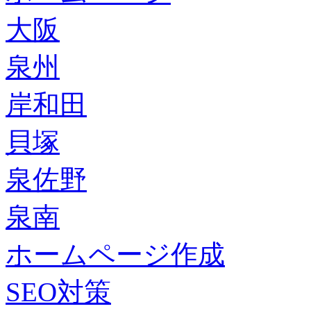
大阪
泉州
岸和田
貝塚
泉佐野
泉南
ホームページ作成
SEO対策