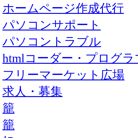
ホームページ作成代行
パソコンサポート
パソコントラブル
htmlコーダー・プログラマー・f
フリーマーケット広場
求人・募集
籠
籠