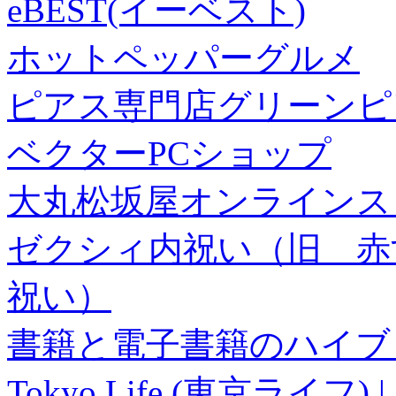
eBEST(イーベスト)
ホットペッパーグルメ
ピアス専門店グリーンピ
ベクターPCショップ
大丸松坂屋オンラインス
ゼクシィ内祝い（旧 赤すぐ×
祝い）
書籍と電子書籍のハイブリ
Tokyo Life (東京ラ