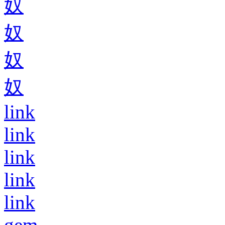
奴
奴
奴
奴
link
link
link
link
link
gem