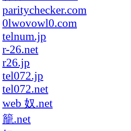
paritychecker.com
0lwovowl0.com
telnum.jp
r-26.net
r26.jp
tel072.jp
tel072.net
web 奴.net
籠.net