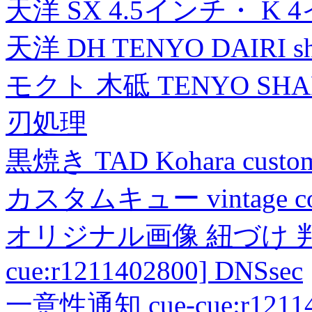
天洋 SX 4.5インチ・ K 
天洋 DH TENYO DAIRI shea
モクト 木砥 TENYO SH
刃処理
黒焼き TAD Kohara custo
カスタムキュー vintage collec
オリジナル画像 紐づけ 判定
cue:r1211402800] DNSsec
一意性通知 cue-cue:r1211402