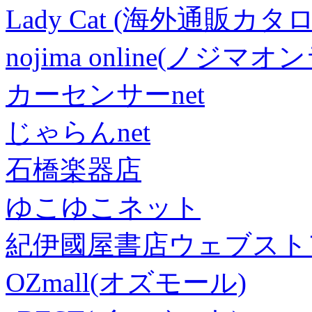
Lady Cat (海外通販カタロ
nojima online(ノジマ
カーセンサーnet
じゃらんnet
石橋楽器店
ゆこゆこネット
紀伊國屋書店ウェブスト
OZmall(オズモール)