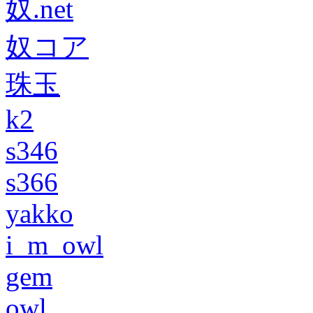
奴.net
奴コア
珠玉
k2
s346
s366
yakko
i_m_owl
gem
owl