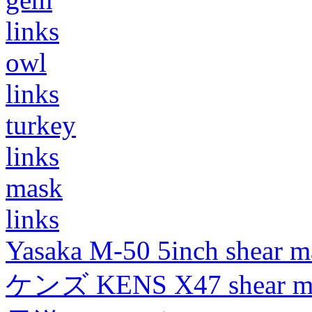
links
owl
links
turkey
links
mask
links
Yasaka M-50 5inch shear m
ケンズ KENS X47 shear mad