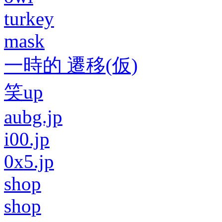
turkey
mask
一時的 遷移(仮)
笑up
aubg.jp
i00.jp
0x5.jp
shop
shop