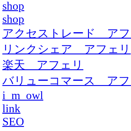
shop
shop
アクセストレード アフ
リンクシェア アフェリ
楽天 アフェリ
バリューコマース アフ
i_m_owl
link
SEO