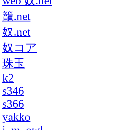
web 奴.net
籠.net
奴.net
奴コア
珠玉
k2
s346
s366
yakko
i_m_owl