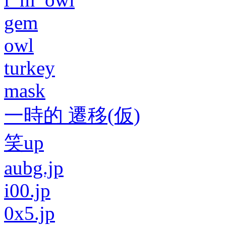
gem
owl
turkey
mask
一時的 遷移(仮)
笑up
aubg.jp
i00.jp
0x5.jp