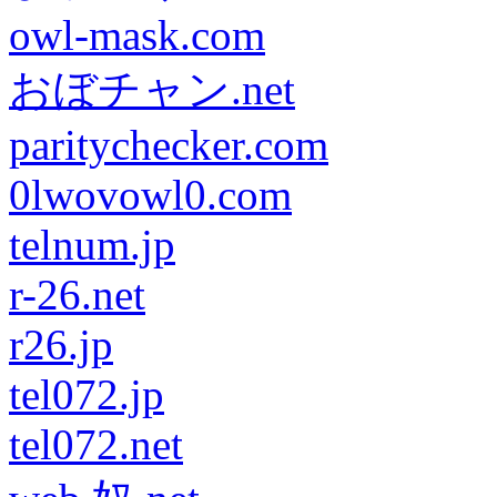
owl-mask.com
おぼチャン.net
paritychecker.com
0lwovowl0.com
telnum.jp
r-26.net
r26.jp
tel072.jp
tel072.net