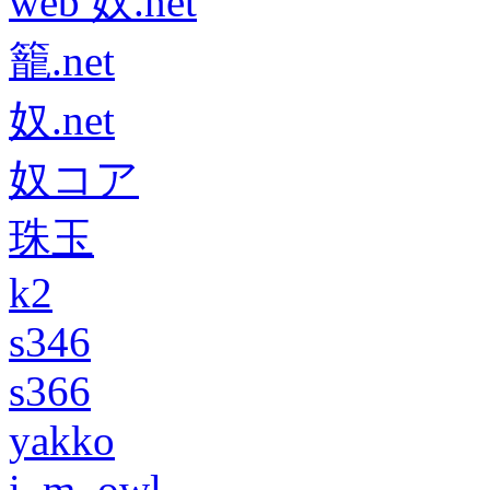
web 奴.net
籠.net
奴.net
奴コア
珠玉
k2
s346
s366
yakko
i_m_owl