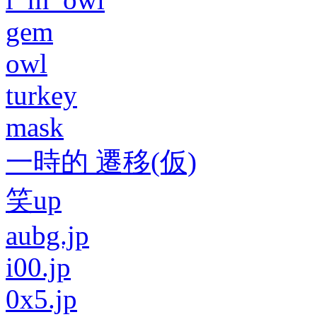
gem
owl
turkey
mask
一時的 遷移(仮)
笑up
aubg.jp
i00.jp
0x5.jp