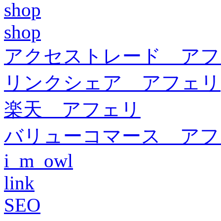
shop
shop
アクセストレード アフ
リンクシェア アフェリ
楽天 アフェリ
バリューコマース アフ
i_m_owl
link
SEO