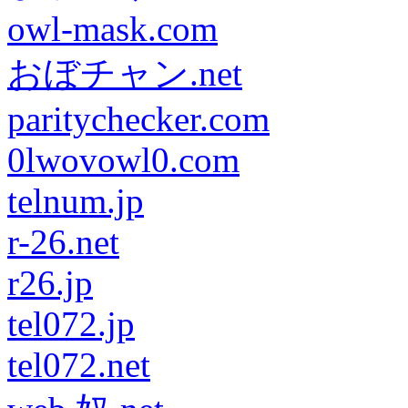
owl-mask.com
おぼチャン.net
paritychecker.com
0lwovowl0.com
telnum.jp
r-26.net
r26.jp
tel072.jp
tel072.net