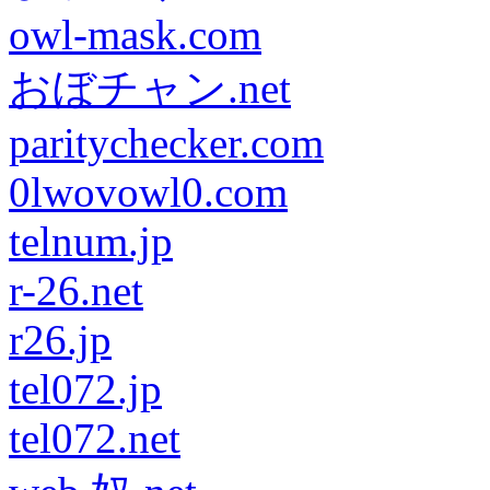
owl-mask.com
おぼチャン.net
paritychecker.com
0lwovowl0.com
telnum.jp
r-26.net
r26.jp
tel072.jp
tel072.net