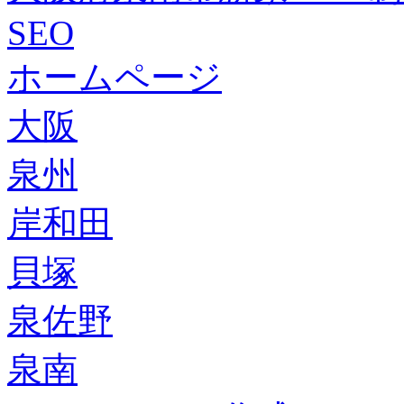
SEO
ホームページ
大阪
泉州
岸和田
貝塚
泉佐野
泉南