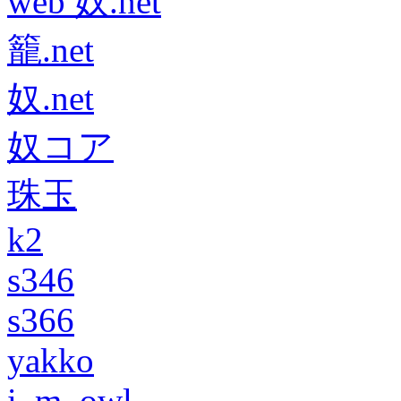
web 奴.net
籠.net
奴.net
奴コア
珠玉
k2
s346
s366
yakko
i_m_owl