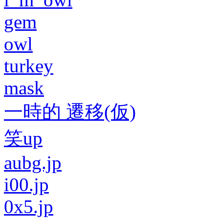
gem
owl
turkey
mask
一時的 遷移(仮)
笑up
aubg.jp
i00.jp
0x5.jp