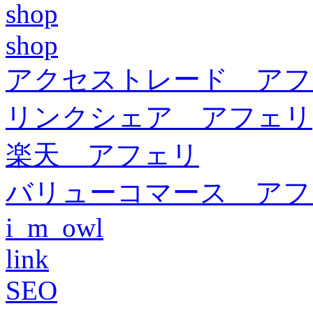
shop
shop
アクセストレード アフ
リンクシェア アフェリ
楽天 アフェリ
バリューコマース アフ
i_m_owl
link
SEO