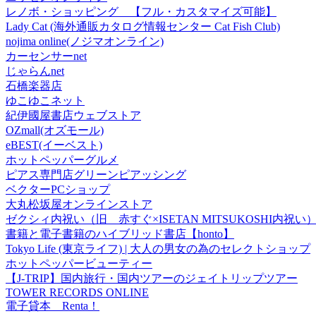
レノボ・ショッピング 【フル・カスタマイズ可能】
Lady Cat (海外通販カタログ情報センター Cat Fish Club)
nojima online(ノジマオンライン)
カーセンサーnet
じゃらんnet
石橋楽器店
ゆこゆこネット
紀伊國屋書店ウェブストア
OZmall(オズモール)
eBEST(イーベスト)
ホットペッパーグルメ
ピアス専門店グリーンピアッシング
ベクターPCショップ
大丸松坂屋オンラインストア
ゼクシィ内祝い（旧 赤すぐ×ISETAN MITSUKOSHI内祝い
書籍と電子書籍のハイブリッド書店【honto】
Tokyo Life (東京ライフ) | 大人の男女の為のセレクトショップ
ホットペッパービューティー
【J-TRIP】国内旅行・国内ツアーのジェイトリップツアー
TOWER RECORDS ONLINE
電子貸本 Renta！