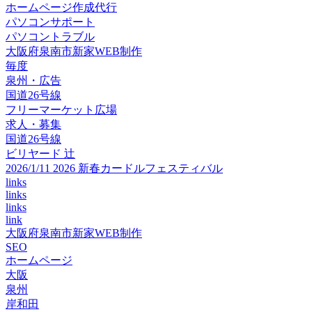
ホームページ作成代行
パソコンサポート
パソコントラブル
大阪府泉南市新家WEB制作
毎度
泉州・広告
国道26号線
フリーマーケット広場
求人・募集
国道26号線
ビリヤード 辻
2026/1/11 2026 新春カードルフェスティバル
links
links
links
link
大阪府泉南市新家WEB制作
SEO
ホームページ
大阪
泉州
岸和田