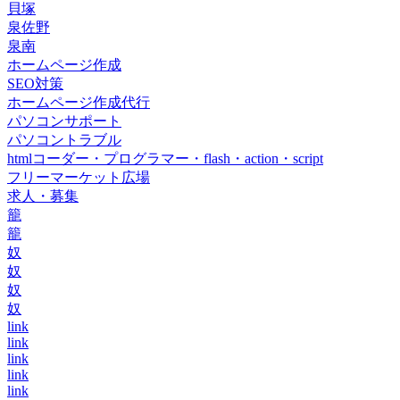
貝塚
泉佐野
泉南
ホームページ作成
SEO対策
ホームページ作成代行
パソコンサポート
パソコントラブル
htmlコーダー・プログラマー・flash・action・script
フリーマーケット広場
求人・募集
籠
籠
奴
奴
奴
奴
link
link
link
link
link