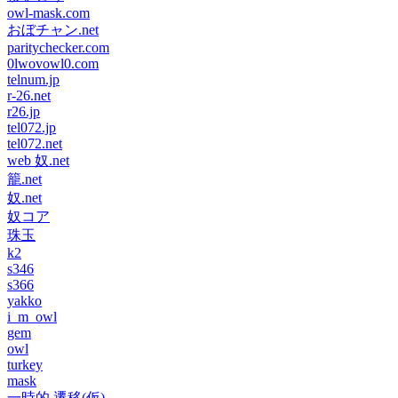
owl-mask.com
おぼチャン.net
paritychecker.com
0lwovowl0.com
telnum.jp
r-26.net
r26.jp
tel072.jp
tel072.net
web 奴.net
籠.net
奴.net
奴コア
珠玉
k2
s346
s366
yakko
i_m_owl
gem
owl
turkey
mask
一時的 遷移(仮)