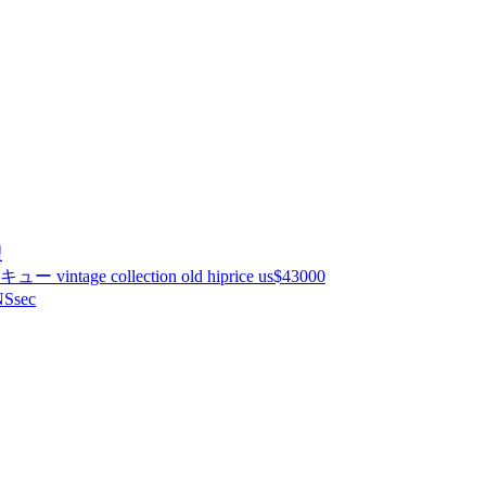
理
ntage collection old hiprice us$43000
Ssec