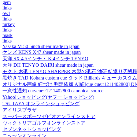
gem
links
owl
links
turkey
links
mask
links
Yasaka M-50 5inch shear made in japan
ケンズ KENS X47 shear made in japan
天洋 SX 4.5インチ・ K 4インチ TENYO
天洋 DH TENYO DAIRI shear made in japan
モクト 木砥 TENYO SHARPER 木製の砥石 油研ぎ 返り刃処
黒焼き TAD Kohara custom cue タッド Billiards キュー カスタムキュー vi
オリジナル画像 紐づけ 判定依頼 AI紐[cue-cue:r1211402800] DN
一意性通知 cue-cue:r1211402800 canonical source
Yahoo!ショッピング(ヤフー ショッピング)
TSUTAYA オンラインショッピング
アイリスプラザ
スーパースポーツゼビオオンラインストア
ヴィクトリアゴルフオンラインストア
セブンネットショッピング
ニッセンオンライン