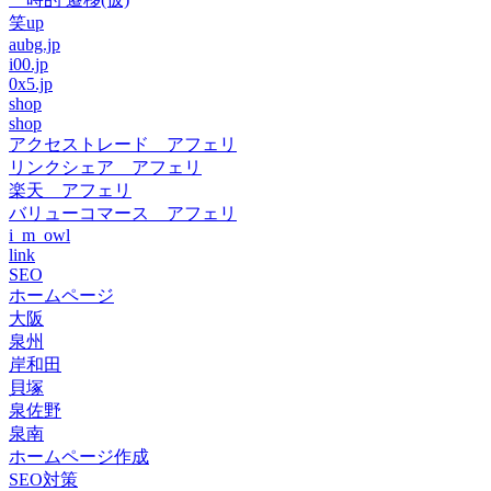
笑up
aubg.jp
i00.jp
0x5.jp
shop
shop
アクセストレード アフェリ
リンクシェア アフェリ
楽天 アフェリ
バリューコマース アフェリ
i_m_owl
link
SEO
ホームページ
大阪
泉州
岸和田
貝塚
泉佐野
泉南
ホームページ作成
SEO対策