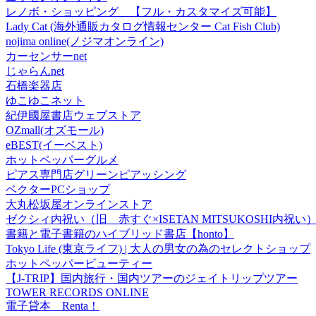
レノボ・ショッピング 【フル・カスタマイズ可能】
Lady Cat (海外通販カタログ情報センター Cat Fish Club)
nojima online(ノジマオンライン)
カーセンサーnet
じゃらんnet
石橋楽器店
ゆこゆこネット
紀伊國屋書店ウェブストア
OZmall(オズモール)
eBEST(イーベスト)
ホットペッパーグルメ
ピアス専門店グリーンピアッシング
ベクターPCショップ
大丸松坂屋オンラインストア
ゼクシィ内祝い（旧 赤すぐ×ISETAN MITSUKOSHI内祝い
書籍と電子書籍のハイブリッド書店【honto】
Tokyo Life (東京ライフ) | 大人の男女の為のセレクトショップ
ホットペッパービューティー
【J-TRIP】国内旅行・国内ツアーのジェイトリップツアー
TOWER RECORDS ONLINE
電子貸本 Renta！