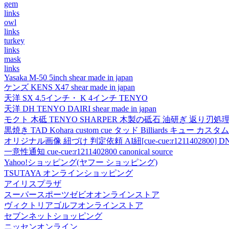
gem
links
owl
links
turkey
links
mask
links
Yasaka M-50 5inch shear made in japan
ケンズ KENS X47 shear made in japan
天洋 SX 4.5インチ・ K 4インチ TENYO
天洋 DH TENYO DAIRI shear made in japan
モクト 木砥 TENYO SHARPER 木製の砥石 油研ぎ 返り刃処
黒焼き TAD Kohara custom cue タッド Billiards キュー カスタムキュー vi
オリジナル画像 紐づけ 判定依頼 AI紐[cue-cue:r1211402800] DN
一意性通知 cue-cue:r1211402800 canonical source
Yahoo!ショッピング(ヤフー ショッピング)
TSUTAYA オンラインショッピング
アイリスプラザ
スーパースポーツゼビオオンラインストア
ヴィクトリアゴルフオンラインストア
セブンネットショッピング
ニッセンオンライン