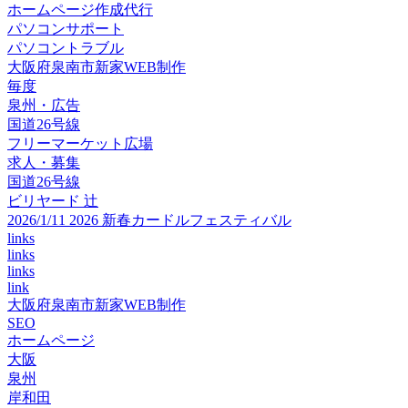
ホームページ作成代行
パソコンサポート
パソコントラブル
大阪府泉南市新家WEB制作
毎度
泉州・広告
国道26号線
フリーマーケット広場
求人・募集
国道26号線
ビリヤード 辻
2026/1/11 2026 新春カードルフェスティバル
links
links
links
link
大阪府泉南市新家WEB制作
SEO
ホームページ
大阪
泉州
岸和田