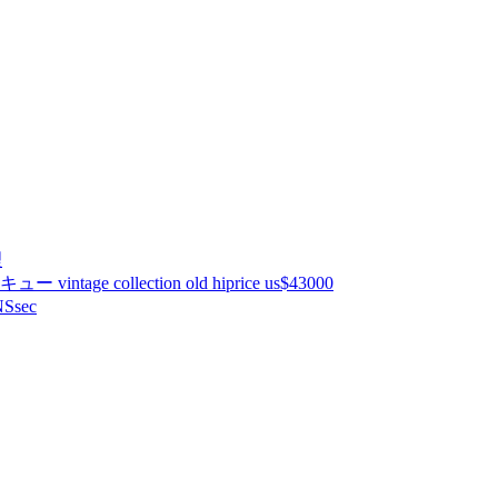
理
ntage collection old hiprice us$43000
Ssec