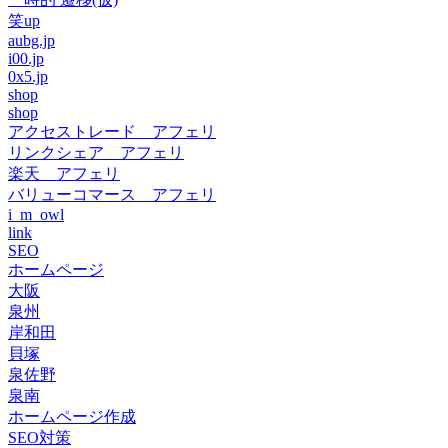
笑up
aubg.jp
i00.jp
0x5.jp
shop
shop
アクセストレード アフェリ
リンクシェア アフェリ
楽天 アフェリ
バリューコマース アフェリ
i_m_owl
link
SEO
ホームページ
大阪
泉州
岸和田
貝塚
泉佐野
泉南
ホームページ作成
SEO対策