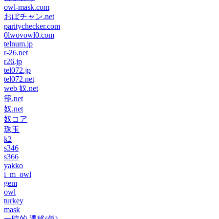
owl-mask.com
おぼチャン.net
paritychecker.com
0lwovowl0.com
telnum.jp
r-26.net
r26.jp
tel072.jp
tel072.net
web 奴.net
籠.net
奴.net
奴コア
珠玉
k2
s346
s366
yakko
i_m_owl
gem
owl
turkey
mask
一時的 遷移(仮)