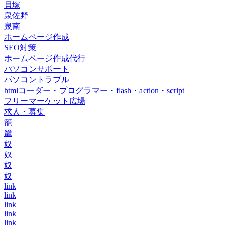
貝塚
泉佐野
泉南
ホームページ作成
SEO対策
ホームページ作成代行
パソコンサポート
パソコントラブル
htmlコーダー・プログラマー・flash・action・script
フリーマーケット広場
求人・募集
籠
籠
奴
奴
奴
奴
link
link
link
link
link