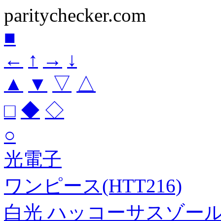
paritychecker.com
■
←
↑
→
↓
▲
▼
▽
△
□
◆
◇
○
光電子
ワンピース(HTT216)
白光 ハッコーサスゾールF 