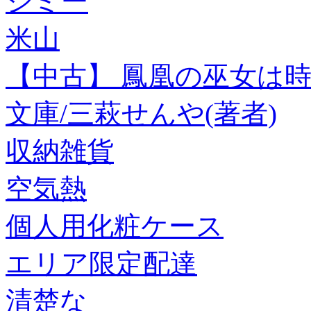
ジミー
米山
【中古】 鳳凰の巫女は時
文庫/三萩せんや(著者)
収納雑貨
空気熱
個人用化粧ケース
エリア限定配達
清楚な