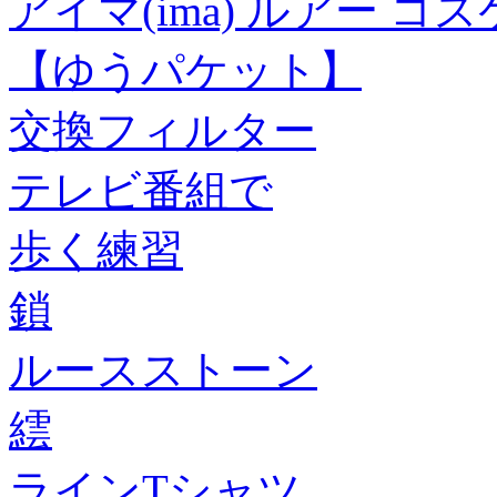
アイマ(ima) ルアー コ
【ゆうパケット】
交換フィルター
テレビ番組で
歩く練習
鎖
ルースストーン
繧
ラインTシャツ