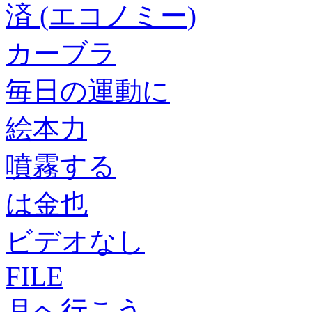
済 (エコノミー)
カーブラ
毎日の運動に
絵本力
噴霧する
は金也
ビデオなし
FILE
月へ行こう