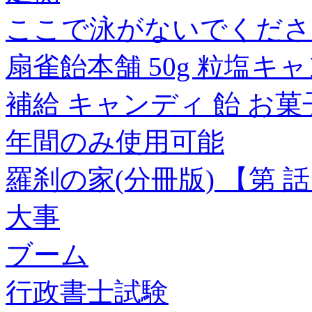
ここで泳がないでくださ
扇雀飴本舗 50g 粒塩キャン
補給 キャンディ 飴 お菓子 
年間のみ使用可能
羅刹の家(分冊版) 【第 
大事
ブーム
行政書士試験