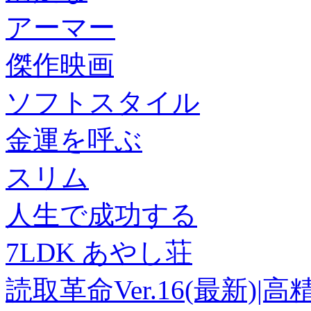
アーマー
傑作映画
ソフトスタイル
金運を呼ぶ
スリム
人生で成功する
7LDK あやし荘
読取革命Ver.16(最新)|