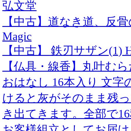
弘文堂
【中古】道なき道、反骨の。
Magic
【中古】 鉄刃サザン(1)
【仏具・線香】丸叶むらた
おはなし 16本入り 文字の
けると灰がそのまま残っ
き出てきます。全部で1
お客様組立としてお届け