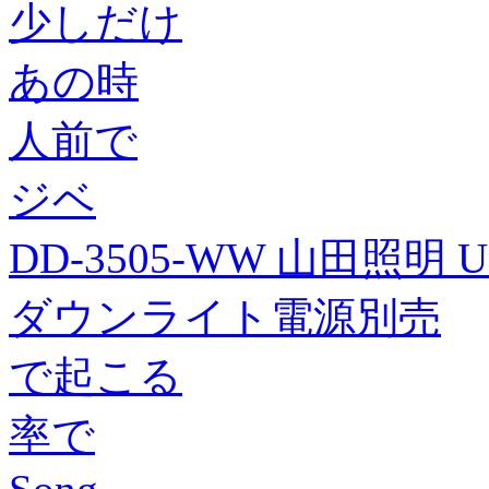
少しだけ
あの時
人前で
ジベ
DD-3505-WW 山田照明 
ダウンライト電源別売
で起こる
率で