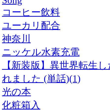
Song
コーヒー飲料
ユーカリ配合
神奈川
ニッケル水素充電
【新装版】異世界転生し
れました (単話)(1)
光の本
化粧箱入