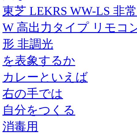
東芝 LEKRS WW-LS 
W 高出力タイプ リモコン
形 非調光
を表象するか
カレーといえば
右の手では
自分をつくる
消毒用