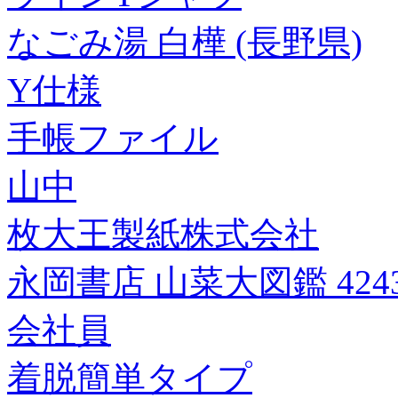
なごみ湯 白樺 (長野県)
Y仕様
手帳ファイル
山中
枚大王製紙株式会社
永岡書店 山菜大図鑑 4243
会社員
着脱簡単タイプ