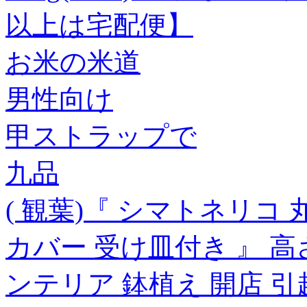
以上は宅配便】
お米の米道
男性向け
甲ストラップで
九品
( 観葉)『 シマトネリコ
カバー 受け皿付き 』 高
ンテリア 鉢植え 開店 引