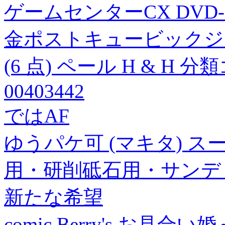
ゲームセンターCX DVD-B
金ポストキュービックジ
(6 点) ペール H & H 分
00403442
ではAF
ゆうパケ可 (マキタ) ス
用・研削砥石用・サンディン
新たな希望
comic Berry's お