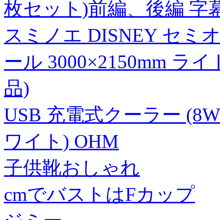
枚セット)前編、後編 字
スミノエ DISNEY セ
ール 3000×2150mm 
品)
USB 充電式クーラー (8W
ワイト) OHM
子供靴おしゃれ
cmでバストはFカップ