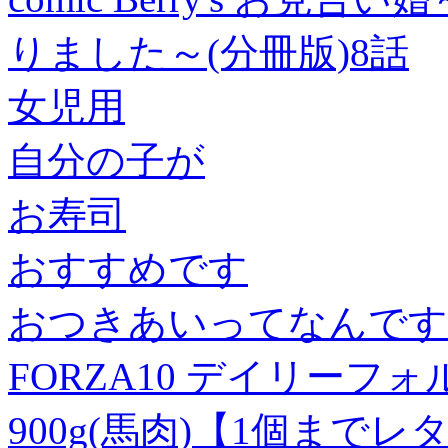
りました～(分冊版)8話
女児用
自分の子が
お寿司
おすすめです
おつきあいってなんです
FORZA10 デイリーフ
900g(馬肉)【1個まで