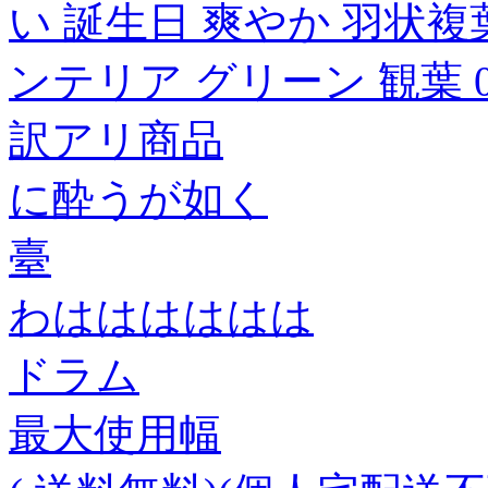
い 誕生日 爽やか 羽状複
ンテリア グリーン 観葉 05P
訳アリ商品
に酔うが如く
臺
わはははははは
ドラム
最大使用幅