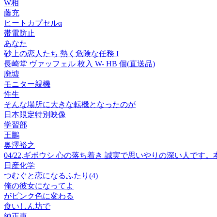
W相
藤充
ヒートカプセルα
帯電防止
あなた
砂上の恋人たち 熱く危険な任務 I
長崎堂 ヴァッフェル 枚入 W- HB 個(直送品)
廃墟
モニター親機
性生
そんな場所に大きな転機となったのが
日本限定特別映像
学習部
王鵬
奥澤裕之
04/22,ギボウシ 心の落ち着き 誠実で思いやりの深い人
日産化学
つむぐと恋になるふたり(4)
俺の彼女になってよ
がピンク色に変わる
食いしん坊で
純正車