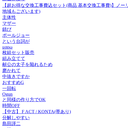
【超お得な交換工事費込セット(商品 基本交換工事費)】ノーリツ ス
地域もございます)
主体性
マザー
錆び
ポールジョー
という台詞が
μαρω
枚組セット販売
組み立てて
献公の太子を陥れるため
磨かれて
中抜きですか
おすすめG
一回転
Ogun
と同様の作り方でOK
時間OFF
【中古】 F ACT / KONTA(帯あり)
分解しやすい
島田謹二