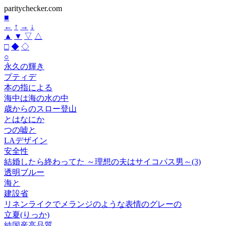
paritychecker.com
■
←
↑
→
↓
▲
▼
▽
△
□
◆
◇
○
永久の輝き
プティデ
本の指による
海中は海の水の中
歳からのスロー登山
とはなにか
つの嘘と
LAデザイン
安全性
結婚したら終わってた ～理想の夫はサイコパス男～(3)
透明ブルー
海と
建設省
リネンライクでメランジのような表情のグレーの
立夏(りっか)
純国産高品質