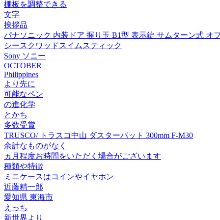
棚板を調整できる
文字
挨拶品
パナソニック 内装ドア 握り玉 B1型 表示錠 サムターン式 オフブラック
シースクワッドスイムスティック
Sony ソニー
OCTOBER
Philippines
より先に
可能なペン
の進化学
とかち
多数受賞
TRUSCO/ トラスコ中山 ダスターパット 300mm F-M30
余計なものがなく
ヵ月程度お時間をいただく場合がございます
種類や特徴
ミニケースはコインやイヤホン
近藤精一郎
愛知県 東海市
えっち
新世界より