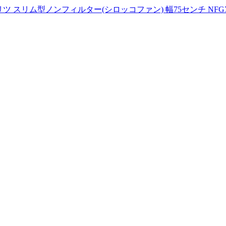
リム型ノンフィルター(シロッコファン) 幅75センチ NFG7S2