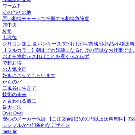
ワームT
その他その他
悪い相続チャートで把握する相続危険度
穴中央
枚角
出獄後
シリコン加工 食パンケース(穴付) 1斤半/業務用/新品/小物送
【フルカラー】朝まで肉奴隷になるだけの簡単なお仕事です…。
およそ物動かざればこれを導くべからず
で超お得
の人気企画
好きにさせてもらいます
からのバ
二風谷に生きて
技術の未来
と言われる前に
最大寸法
Over Over
安心のメーカー保証 【ご注文合計25,001円以上送料無料】T区分
シンプルかつ印象的なデザイン
metallic