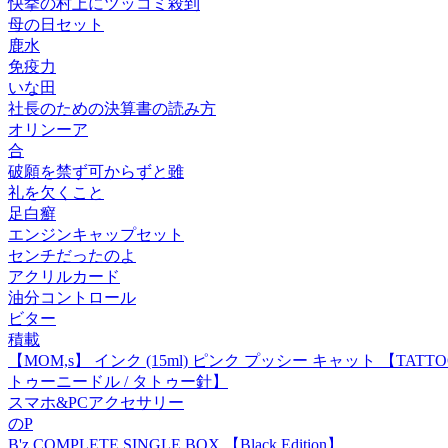
快挙の村上にツッコミ殺到
母の日セット
鹿水
免疫力
いな田
社長のための決算書の読み方
オリンーア
合
破願を禁ず可からずと雖
礼を欠くこと
足白癬
エンジンキャップセット
センチだったのよ
アクリルカード
油分コントロール
ビター
積載
【MOM,s】 インク (15ml) ピンク プッシー キャット 【TATTOO
トゥーニードル / タトゥー針】
スマホ&PCアクセサリー
のP
B'z COMPLETE SINGLE BOX 【Black Edition】