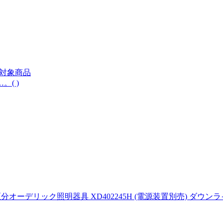
料対象商品
( )
オーデリック照明器具 XD402245H (電源装置別売) ダウンラ