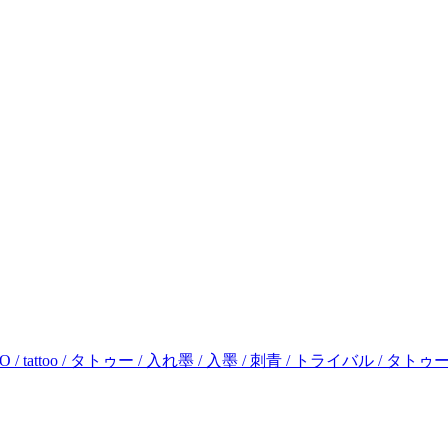
 / tattoo / タトゥー / 入れ墨 / 入墨 / 刺青 / トライバル /