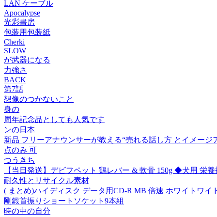
LAN ケーブル
Apocalypse
光彩書房
包装用包装紙
Cherki
SLOW
が武器になる
力強さ
BACK
第7話
想像のつかないこと
身の
周年記念品としても人気です
ンの日本
新品 フリーアナウンサーが教える“売れる話し方 とイメージアップ術 /
点のみ 可
つうきち
【当日発送】デビフペット 鶏レバー & 軟骨 150g ◆犬用 栄養補完食
耐久性とリサイクル素材
( まとめ)ハイディスク データ用CD-R MB 倍速 ホワイトワイド
剛鍛首振りショートソケット9本組
時の中の自分