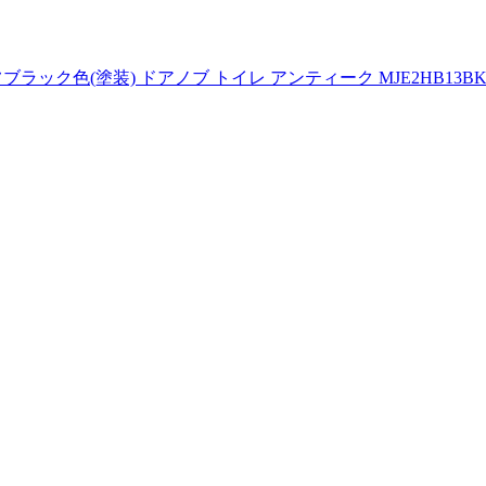
色(塗装) ドアノブ トイレ アンティーク MJE2HB13BK MJE1H