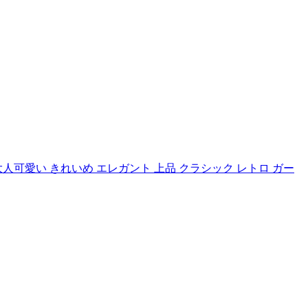
 大人可愛い きれいめ エレガント 上品 クラシック レトロ ガー