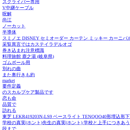
スクライバー専用
V中継ケーブル
呪解
尚江
ノーカット
半導体
スミノエ DISNEY セミオーダー カーテン ミッキー カーニバル ×
采覧異言ではカステイラデルオゴ
巻き込まれ注意標識
料理旅館 鹿之湯 (岐阜県)
ゴムボール用
別れの曲
また奥行きも約
market
要件定義
のスカルプケア製品です
恋も命
品質で
訪れる
東芝 LEKR419203N-LS9 ベースライト TENQOO40形埋込
学校の真実(ホント)先生の真実(ホント) 学校と上手につきあ
段まで