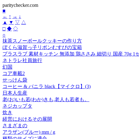
paritychecker.com
■
←
↑
→
↓
▲
▼
▽
△
□
◆
◇
○
抹茶スノーボールクッキーの作り方
ぼくら滋賀っ子リボンむすびの宝箱
プラスラブ 素材キッチン 無添加 鶏ささみ 細切り 国産 70g 1
ネトラレ社員旅行
幻国
コア車載2
せっけん袋
コーヒー & バニラ black【マイクロ】(3)
日本人生産
老(お)いも若(わか)きも,老人も若者も。
ネジカップタ
炊き
経営におけるその展開
さまざまの
アラザン(ブルー) mm / g
種類のサイズに適合