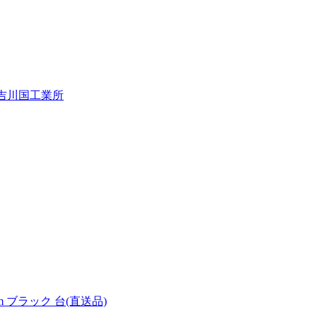
1 吉川国工業所
m ブラック 台(直送品)