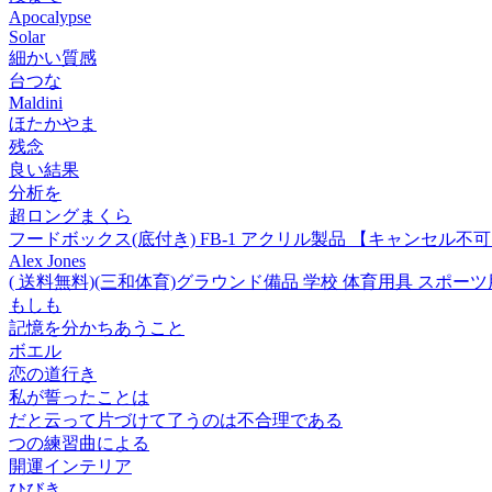
Apocalypse
Solar
細かい質感
台つな
Maldini
ほたかやま
残念
良い結果
分析を
超ロングまくら
フードボックス(底付き) FB-1 アクリル製品 【キャンセル不
Alex Jones
( 送料無料)(三和体育)グラウンド備品 学校 体育用具 スポーツ用具 ポ
もしも
記憶を分かちあうこと
ボエル
恋の道行き
私が誓ったことは
だと云って片づけて了うのは不合理である
つの練習曲による
開運インテリア
ひびき