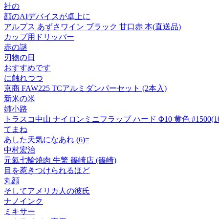
社の
顔のAIデバイスが卓上に
アルプス あずさワイン ブラック 甘口赤 本(直送品)
カップ用ドリッパー
赤の謎
刃物の日
おすすめです
に触れつつ
京商 FAW225 TCアルミダンパーセット (2本入)
新米の米
姉小路
トラスコ中山 ナイロンミニフラップ ハード Φ10 黄色 #1500(10個
てまね
あした天気になあれ (6)=
中村宏治
元氣七輪焼肉 牛繁 篠崎店 (篠崎)
目を惹きつけられるほど
丸顔
そしてアメリカ人の彼氏
ナノインク
ミキサー