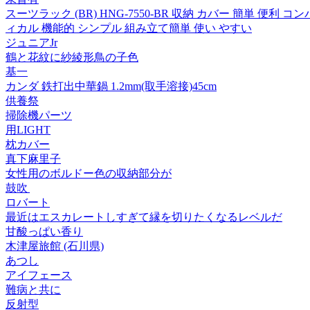
スーツラック (BR) HNG-7550-BR 収納 カバー 簡単 
ィカル 機能的 シンプル 組み立て簡単 使い やすい
ジュニアJr
鶴と花紋に紗綾形鳥の子色
基一
カンダ 鉄打出中華鍋 1.2mm(取手溶接)45cm
供養祭
掃除機パーツ
用LIGHT
枕カバー
真下麻里子
女性用のボルドー色の収納部分が
鼓吹
ロバート
最近はエスカレートしすぎて縁を切りたくなるレベルだ
甘酸っぱい香り
木津屋旅館 (石川県)
あつし
アイフェース
難病と共に
反射型