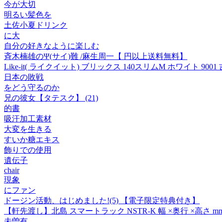
今が大切
明るい髪色を
土佐小夏ドリンク
に大
自分の好きなように楽しむ
斉木楠雄のΨ(サイ)難 /麻生周一【 円以上送料無料】
Like-it( ライクイット) ブリックス 140スリムM ホワイト 900
日本の敗戦
をどう守るのか
兄の彼女【タテスク】 (21)
的書
吸汗加工素材
大変を生きる
すいか糖エキス
飾りでの使用
遺伝子
chair
現象
にファン
ドージン活動、はじめました!(5) 【電子限定特典付き】
【軒先渡し】北島 スマートラック NSTR-K 幅 ×奥行 ×高さ m
未曽有