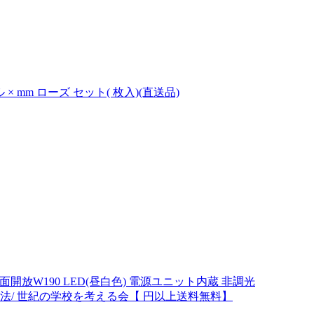
 mm ローズ セット( 枚入)(直送品)
形下面開放W190 LED(昼白色) 電源ユニット内蔵 非調光
う法/ 世紀の学校を考える会【 円以上送料無料】