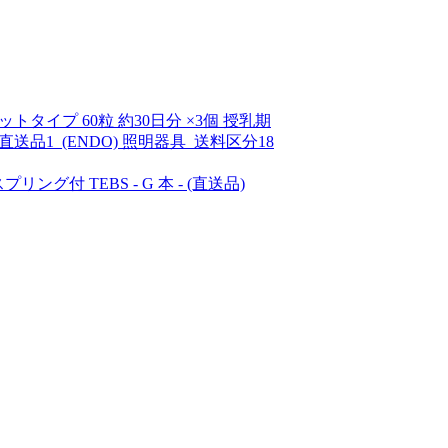
ットタイプ 60粒 約30日分 ×3個 授乳期
直送品1_(ENDO) 照明器具_送料区分18
ング付 TEBS - G 本 - (直送品)