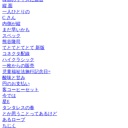
縦 面
一人ひとりの
C さん
内側が縦
まだ早いかも
スペック
熊谷隆司
てとてとてとて 新版
コネクタ配線
ハイクラシック
一枚からの販売
児童福祉法施行記念日=
酸味と甘み
円のお支払い
客コーヒーセット
今では
星E
タンタレスの春
とか思うことってあるけど
あるロープ
ちじく