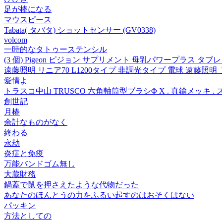
足が棒になる
マウスピース
Tabata( タバタ) ショットセンサー (GV0338)
volcom
一時的なタトゥーステンシル
(3 個) Pigeon ピジョン サプリメント 母乳パワープラス タブレ
遠藤照明 リニア70 L1200タイプ 非調光タイプ 電球 遠藤照明_
愛情よ
トラスコ中山 TRUSCO 六角軸筒型ブラシΦ X . 真鍮メッキ . スプリ
創世記
月椿
余計なものがなく
終わる
永劫
炎症と免疫
万能バンドゴム無し
大蔵財務
鍋蓋で鼠を押さえたような代物だった
あなたのほんとうの力をふるい起すのはおそくはない
パッキン
方法としての