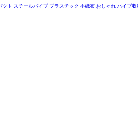
便利 コンパクト スチールパイプ プラスチック 不織布 おしゃれ パ