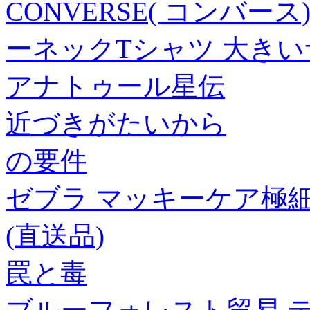
CONVERSE( コンバ
ーネックTシャツ 大き
アナトゥール星伝
近づきがたいから
の要件
ゼブラ マッキーケア極細詰替
(直送品)
罠と毒