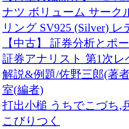
ナツ ボリューム サーク
リング SV925 (Silve
【中古】 証券分析とポ
証券アナリスト 第1次レベ
解説&例題/佐野三郎(著者
室(編者)
打出小槌 うちでこづち
こびりつく