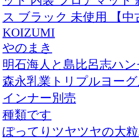
ット 内装 フロアマット
ス ブラック 未使用 【中
KOIZUMI
やのまき
明石海人と島比呂志ハン
森永乳業トリプルヨーグ
インナー別売
種類です
ぽってりツヤツヤの大粒