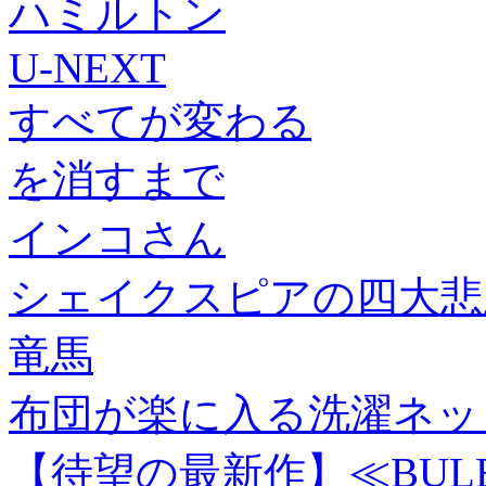
ハミルトン
U-NEXT
すべてが変わる
を消すまで
インコさん
シェイクスピアの四大悲
竜馬
布団が楽に入る洗濯ネッ
【待望の最新作】≪BULB