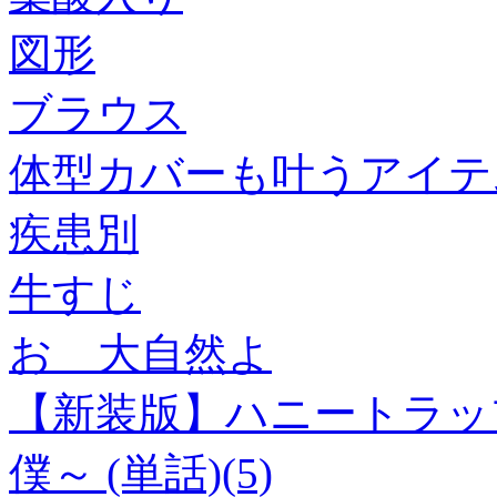
図形
ブラウス
体型カバーも叶うアイテ
疾患別
牛すじ
おゝ大自然よ
【新装版】ハニートラッ
僕～ (単話)(5)