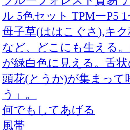
ブルーフォレスト貿易 
ル 5色セット TPMーP5 
母子草(ははこぐさ),キ
など、どこにも生える。
が緑白色に見える。舌状
頭花(とうか)が集まっ
う」。
何でもしてあげる
風帯