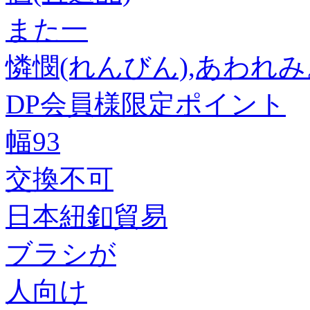
また一
憐憫(れんびん),あわれ
DP会員様限定ポイント
幅93
交換不可
日本紐釦貿易
ブラシが
人向け