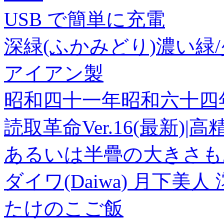
USB で簡単に充電
深緑(ふかみどり)濃い緑
アイアン製
昭和四十一年昭和六十四
読取革命Ver.16(最新)|
あるいは半疊の大きさも
ダイワ(Daiwa) 月下美人 
たけのこご飯