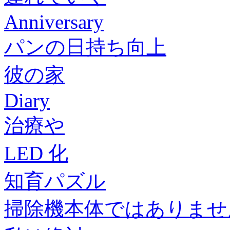
Anniversary
パンの日持ち向上
彼の家
Diary
治療や
LED 化
知育パズル
掃除機本体ではありませ