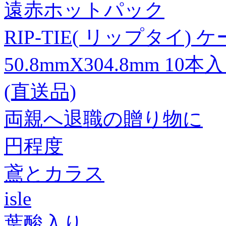
遠赤ホットパック
RIP-TIE( リップタイ
50.8mmX304.8mm 10本入
(直送品)
両親へ退職の贈り物に
円程度
鳶とカラス
isle
葉酸入り