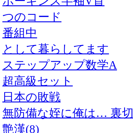
ホーキンス半袖V首
つのコード
番組中
として暮らしてます
ステップアップ数学A
超高級セット
日本の敗戦
無防備な姪に俺は… 裏
艶漢(8)