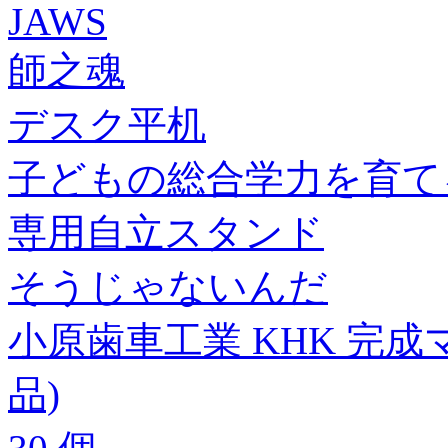
JAWS
師之魂
デスク平机
子どもの総合学力を育て
専用自立スタンド
そうじゃないんだ
小原歯車工業 KHK 完成マイタ
品)