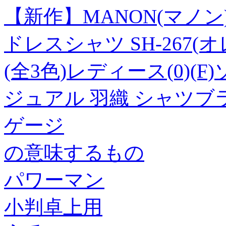
【新作】MANON(マノ
ドレスシャツ SH-267(
(全3色)レディース(0)(F)
ジュアル 羽織 シャツブ
ゲージ
の意味するもの
パワーマン
小判卓上用