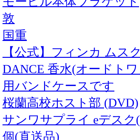
モービル本体ブラケット
敦
国重
【公式】フィンカ ムスクダン
DANCE 香水(オードト
用バンドケースです
桜蘭高校ホスト部 (DVD)
サンワサプライ eデスク(Pタ
個(直送品)