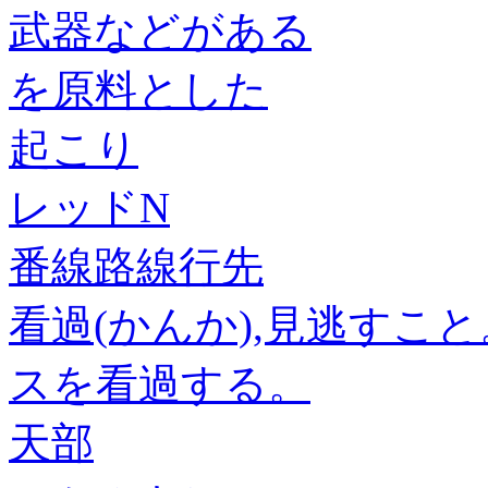
武器などがある
を原料とした
起こり
レッドN
番線路線行先
看過(かんか),見逃すこ
スを看過する。
天部