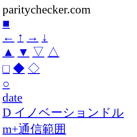
paritychecker.com
■
←
↑
→
↓
▲
▼
▽
△
□
◆
◇
○
date
D イノベーションドル
m+通信範囲