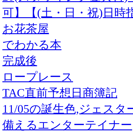
可】【(土・日・祝)日時
お花茶屋
でわかる本
完成後
ロープレース
TAC直前予想日商簿記
11/05の誕生色,ジェス
備えるエンターテイナー